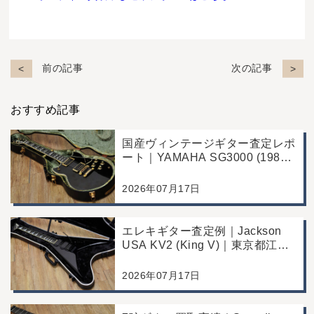
前の記事
次の記事
おすすめ記事
国産ヴィンテージギター査定レポ
ート｜YAMAHA SG3000 (1988
年製)｜千葉県野田市のお客様よ
り店舗にて買取
2026年07月17日
エレキギター査定例｜Jackson
USA KV2 (King V)｜東京都江戸
川区のお客様より店舗にて買取
2026年07月17日