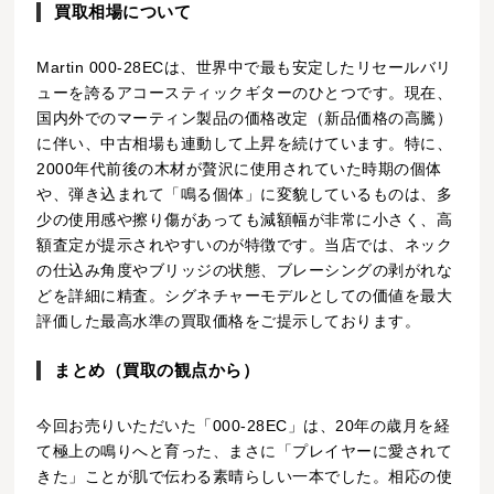
買取相場について
Martin 000-28ECは、世界中で最も安定したリセールバリ
ューを誇るアコースティックギターのひとつです。現在、
国内外でのマーティン製品の価格改定（新品価格の高騰）
に伴い、中古相場も連動して上昇を続けています。特に、
2000年代前後の木材が贅沢に使用されていた時期の個体
や、弾き込まれて「鳴る個体」に変貌しているものは、多
少の使用感や擦り傷があっても減額幅が非常に小さく、高
額査定が提示されやすいのが特徴です。当店では、ネック
の仕込み角度やブリッジの状態、ブレーシングの剥がれな
どを詳細に精査。シグネチャーモデルとしての価値を最大
評価した最高水準の買取価格をご提示しております。
まとめ（買取の観点から）
今回お売りいただいた「000-28EC」は、20年の歳月を経
て極上の鳴りへと育った、まさに「プレイヤーに愛されて
きた」ことが肌で伝わる素晴らしい一本でした。相応の使