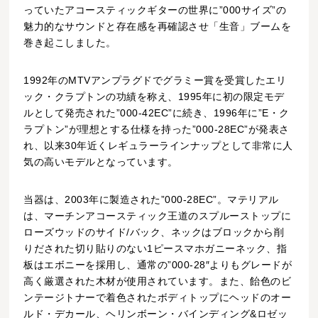
っていたアコースティックギターの世界に”000サイズ”の
魅力的なサウンドと存在感を再確認させ「生音」ブームを
巻き起こしました。
1992年のMTVアンプラグドでグラミー賞を受賞したエリ
ック・クラプトンの功績を称え、1995年に初の限定モデ
ルとして発売された”000-42EC”に続き、1996年に”E・ク
ラプトン”が理想とする仕様を持った”000-28EC”が発表さ
れ、以来30年近くレギュラーラインナップとして非常に人
気の高いモデルとなっています。
当器は、2003年に製造された”000-28EC”。マテリアル
は、マーチンアコースティック王道のスプルーストップに
ローズウッドのサイド/バック、ネックはブロックから削
りだされた切り貼りのない1ピースマホガニーネック、指
板はエボニーを採用し、通常の”000-28″よりもグレードが
高く厳選された木材が使用されています。また、飴色のビ
ンテージトナーで着色されたボディトップにヘッドのオー
ルド・デカール、ヘリンボーン・バインディング&ロゼッ