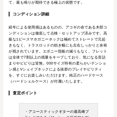
て、最も鳴りが期待できる極上の状態です。
コンディション詳細
経年による使用感はあるものの、アコギの命である木部コ
ンディションは徹底して点検・セットアップ済みです。高
級な1ピースマホガニーネックは極めてストレートで元起
きもなく、トラスロッドの効き幅にも左右しっかりと余裕
が残されています。エボニー指板の減りもなく、フレット
は全体で7割以上の残量をキープしており、気になる音詰
まりやビビりは皆無。000サイズ特有の柔らかいテンショ
ン感とVシェイプネックによる抜群のプレイヤビリティ
を、すぐにお楽しみいただけます。純正のハードケース
（ハードシェルケース）が付属いたします。
査定ポイント
・アコースティックギターの最高峰ブ