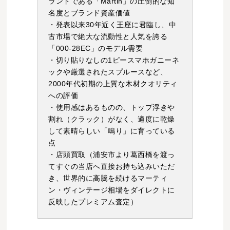
ランドである「Martin」の圧倒的な知
名度とブランド資産価値
・発表以来30年近く王座に君臨し、中
古市場で絶大な流動性と人気を誇る
「000-28EC」のモデル需要
・切り貼りなしの1ピースマホガニーネ
ックや厳選されたスプルースなど、
2000年代初期の上質な木材クオリティ
への評価
・使用感はあるものの、トップ浮きや
割れ（クラック）がなく、適度に乾燥
して素晴らしい「鳴り」に育っている
点
・店頭買取（浦安市より葛西橋を渡っ
てすぐの当店へ直接お持ち込みいただ
き、世界的に高騰を続けるマーティ
ン・ヴィンテージ相場をダイレクトに
反映したプレミアム査定）