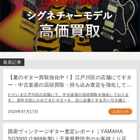
最新記事
【夏のギター買取強化中！】江戸川区の店舗にてギタ
ー・中古楽器の店頭買取・持ち込み査定を強化してお
ります。
ただいま江戸川区の店舗にて、中古楽器の店頭買取を強化しておりま
す。 長年大切にされてきたギターを、次に必要とする方へ引き継ぐお
手伝いをさせてください。 お近く（東京都内・千葉県など）からの持
ち込み査定も大歓迎です。
2026年07月17日
お知らせ
国産ヴィンテージギター査定レポート｜YAMAHA
SG3000 (1988年製)｜千葉県野田市のお客様より店舗