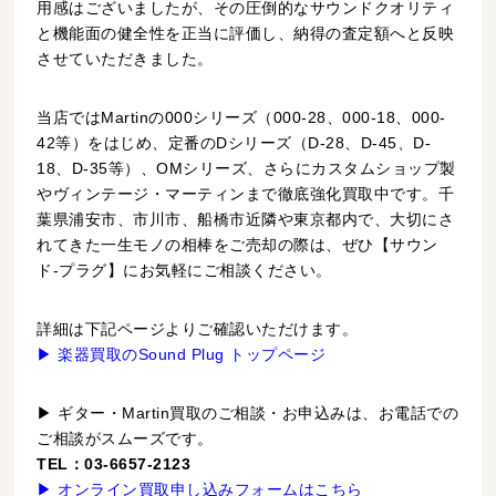
用感はございましたが、その圧倒的なサウンドクオリティ
と機能面の健全性を正当に評価し、納得の査定額へと反映
させていただきました。
当店ではMartinの000シリーズ（000-28、000-18、000-
42等）をはじめ、定番のDシリーズ（D-28、D-45、D-
18、D-35等）、OMシリーズ、さらにカスタムショップ製
やヴィンテージ・マーティンまで徹底強化買取中です。千
葉県浦安市、市川市、船橋市近隣や東京都内で、大切にさ
れてきた一生モノの相棒をご売却の際は、ぜひ【サウン
ド-プラグ】にお気軽にご相談ください。
詳細は下記ページよりご確認いただけます。
▶ 楽器買取のSound Plug トップページ
▶ ギター・Martin買取のご相談・お申込みは、お電話での
ご相談がスムーズです。
TEL：03-6657-2123
▶ オンライン買取申し込みフォームはこちら