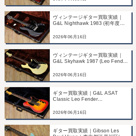
例
ヴィンテージギター買取実績｜
G&L Nighthawk 1983 (初年度マ
ッチングヘッド)｜東京都江戸川
区/店頭買取/コンディション良好
2026年06月16日
の査定例
ヴィンテージギター買取実績｜
G&L Skyhawk 1987 (Leo Fender
Fine Tuner Vibrato)｜東京都江戸
川区/店頭買取/コンディション良
2026年06月16日
好の査定例
ギター買取実績｜G&L ASAT
Classic Leo Fender
Commemorative Edition｜東京都
江戸川区/店頭買取/コンディショ
2026年06月16日
ン良好の査定例
ギター買取実績｜Gibson Les