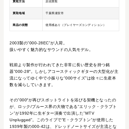
買取方法
店頭買取
買取地域
千葉県浦安市
商品の状態
使用感あり（プレイヤーズコンディション）
2003製の”000-28EC”が入荷。
扱いやすく魅力的なサウンドの人気モデル。
戦前より製作が行われてきた非常に長い歴史を持つ銘
器”000-28″。しかしアコースティックギターの大型化が主
流になってゆく中で小振りな”000サイズ”は徐々に生産本
数を減らしていきます。
その”000″が再びスポットライトを浴びる契機となったの
が、ロック/ブルース界の大物である”エリック・クラプト
ン”が1992年に生ギター演奏で出演した”MTV
Unplugged”。このライブで”E・クラプトン”が使用した
1939年製の000-42は、ドレッドノートサイズが主流とな