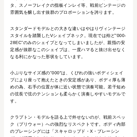
タ、スノーフレイクの指板インレイ等、戦前ビンテージの
雰囲気を醸し出す抜群のプロポーションを誇ります。
スタンダードモデルとの大きな違いはやはりヴィンテージ
スタイルを踏襲したVシェイプネック。現在では殆ど”000-
28EC”のみのシェイプとなってしまいましたが、親指の安
定感が抜群なこのシェイプは、一度ハマると抜け出せなく
なる利にかなった形状をしています。
小ぶりなサイズ感の”000″は、くびれの強いボディシェイ
プにより座って抱えたときの安定感があり、ボディ厚も薄
めの為、右手の位置が体に近い状態で演奏可能。若干短め
の弦長で弦のテンションも柔らかく演奏しやすいモデルで
す。
クラプトン・モデルを語る上で外せないのが、戦前スペッ
ク（プリウォー）への強烈なリスペクトです。ボディ内部
のブレーシングには「スキャロップド・X・ブレーシン