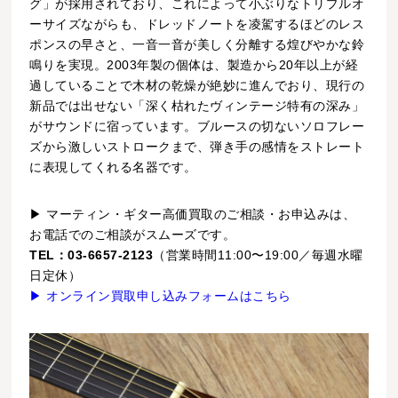
グ」が採用されており、これによって小ぶりなトリプルオ
ーサイズながらも、ドレッドノートを凌駕するほどのレス
ポンスの早さと、一音一音が美しく分離する煌びやかな鈴
鳴りを実現。2003年製の個体は、製造から20年以上が経
過していることで木材の乾燥が絶妙に進んでおり、現行の
新品では出せない「深く枯れたヴィンテージ特有の深み」
がサウンドに宿っています。ブルースの切ないソロフレー
ズから激しいストロークまで、弾き手の感情をストレート
に表現してくれる名器です。
▶ マーティン・ギター高価買取のご相談・お申込みは、
お電話でのご相談がスムーズです。
TEL：03-6657-2123
（営業時間11:00〜19:00／毎週水曜
日定休）
▶ オンライン買取申し込みフォームはこちら