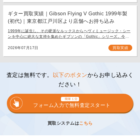
ギター買取実績｜Gibson Flying V Gothic 1999年製
(初代)｜東京都江戸川区より店舗へお持ち込み
1999年に誕生し、その硬派なルックスからヘヴィミュージック・シー
ンを中心に絶大な支持を集めたギブソンの「Gothic」シリーズ。今回
は、生産初年度となる1999年製の「Gibson Flying V Gothic」をご
[…]
2026年07月17日
買取実績
査定は無料です。
以下のボタン
からお申し込みく
ださい！
簡単１分
フォーム入力で無料査定スタート
買取システムは
こちら