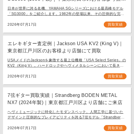
にて買取
日本が世界に誇る名機、YAMAHA SGシリーズにおける最高峰モデル
「SG3000」をご紹介します。1982年の登場以来、その圧倒的な完成
度と豪華なルックスで国内外問わず多くのギタリストを魅了し続ける
フラッグシップモデル […]
2026年07月17日
買取実績
エレキギター査定例｜Jackson USA KV2 (King V)｜
東京都江戸川区のお客様より店舗にて買取
USAメイドのJacksonを象徴する最上位機種「USA Select Series」の
KV2（King V）。ハードロックやヘヴィメタルシーンにおいて長きに
わたり愛され続ける、鋭角なフォルムと洗練された演奏性を兼ね備え
[…]
2026年07月17日
買取実績
7弦ギター買取実績｜Strandberg BODEN METAL
NX7 (2024年製)｜東京都江戸川区より店舗にご来店
ヘヴィミュージックに特化したモダンスペック。人間工学に基づいた
デザインと圧倒的なプレイアビリティを誇る7弦モデル「Strandberg
BODEN METAL NX7」。 スウェーデン発、独自の設計思想で現代のギ
タリスト […]
2026年07月17日
買取実績