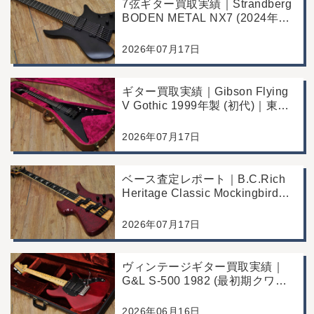
7弦ギター買取実績｜Strandberg
BODEN METAL NX7 (2024年製)
｜東京都江戸川区より店舗にご来
店
2026年07月17日
ギター買取実績｜Gibson Flying
V Gothic 1999年製 (初代)｜東京
都江戸川区より店舗へお持ち込み
2026年07月17日
ベース査定レポート｜B.C.Rich
Heritage Classic Mockingbird
Bass｜千葉県市川市よりご来店
にて買取
2026年07月17日
ヴィンテージギター買取実績｜
G&L S-500 1982 (最初期クワガ
タヘッド)｜東京都江戸川区/店頭
買取/コンディション良好の査定
2026年06月16日