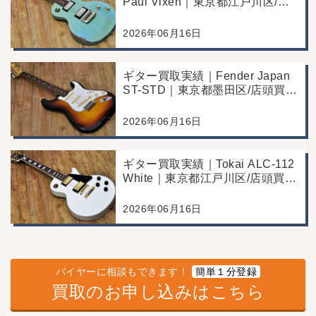
Paul Vixen｜東京都江戸川区/店
頭買取/年代なりの使用感の査定
例
2026年06月16日
ギター買取実績｜Fender Japan
ST-STD｜東京都墨田区/店頭買
取/年代なりの使用感の査定例
2026年06月16日
ギター買取実績｜Tokai ALC-112
White｜東京都江戸川区/店頭買
取/コンディション良好の査定例
2026年06月16日
バイヤーに相談もできます！
簡単１分登録
買取のお申し込みはこちら