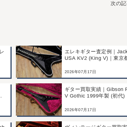
次の記
レ
エレキギター査定例｜Jack
USA KV2 (King V)｜東
お
川区のお客様より店舗に
2026年07月17日
ギター買取実績｜Gibson Fl
V Gothic 1999年製 (初
戸川
都江戸川区より店舗へお
み
2026年07月17日