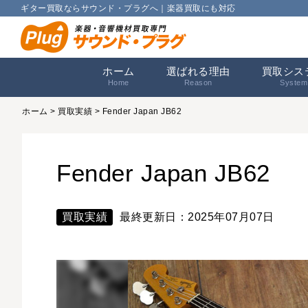
ギター買取ならサウンド・プラグへ｜楽器買取にも対応
ホーム
選ばれる理由
買取シス
Home
Reason
System
ホーム
>
買取実績
> Fender Japan JB62
Fender Japan JB62
買取実績
最終更新日：2025年07月07日