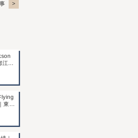
事
son
京都江戸
て買取
ying
代)｜東京
持ち込