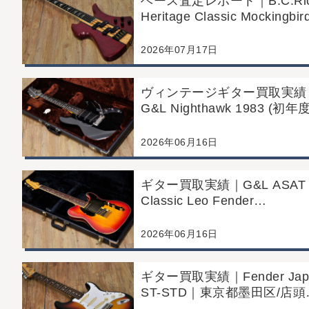
ベース査定レポート｜B.C.Ri
Heritage Classic Mockingbir
Bass｜千葉県市川市よりご
にて買取
2026年07月17日
ヴィンテージギター買取実績
G&L Nighthawk 1983 (初年
ッチングヘッド)｜東京都江
区/店頭買取/コンディション
2026年06月16日
の査定例
ギター買取実績｜G&L ASAT
Classic Leo Fender
Commemorative Edition｜
都江戸川区/店頭買取/コンデ
2026年06月16日
ョン良好の査定例
ギター買取実績｜Fender Jap
ST-STD｜東京都墨田区/店頭
取/年代なりの使用感の査定