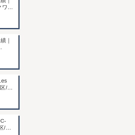
実績｜
期クワガ
/店
好の査
実績｜
to)｜東
ンディ
es
川区/店
の査定
C-
区/店
好の査