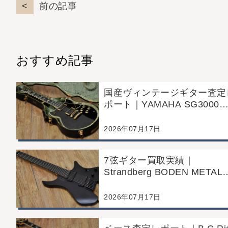
前の記事
おすすめ記事
国産ヴィンテージギター査定
ポート｜YAMAHA SG3000
(1988年製)｜千葉県野田市の
客様より店舗にて買取
2026年07月17日
7弦ギター買取実績｜
Strandberg BODEN METAL
NX7 (2024年製)｜東京都江
区より店舗にご来店
2026年07月17日