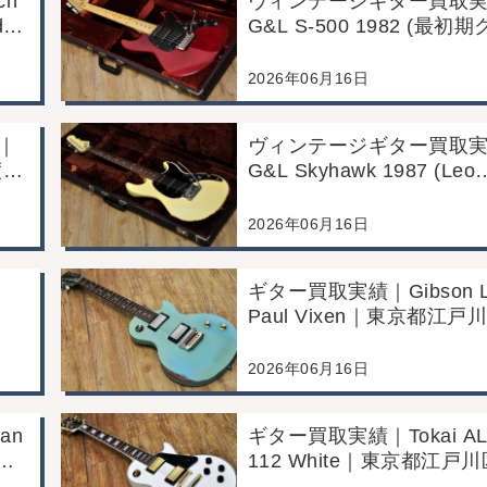
ch
ヴィンテージギター買取
d
G&L S-500 1982 (最初
来店
タヘッド)｜東京都江戸川区
頭買取/コンディション良
2026年06月16日
定例
｜
ヴィンテージギター買取
度マ
G&L Skyhawk 1987 (Leo
戸川
Fender Fine Tuner Vibra
良好
京都江戸川区/店頭買取/コ
2026年06月16日
ション良好の査定例
ギター買取実績｜Gibson L
Paul Vixen｜東京都江戸
東京
頭買取/年代なりの使用感
ィシ
例
2026年06月16日
an
ギター買取実績｜Tokai AL
買
112 White｜東京都江戸川
例
頭買取/コンディション良