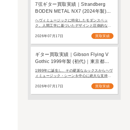
7弦ギター買取実績｜Strandberg
BODEN METAL NX7 (2024年製)｜
東京都江戸川区より店舗にご来店
ヘヴィミュージックに特化したモダンスペッ
ク。人間工学に基づいたデザインと圧倒的なプ
レイアビリティを誇る7弦モデル「Strandberg
BODEN METAL NX7」。 スウェーデン発、独
2026年07月17日
買取実績
自の設計思想で現代のギタリスト […]
ギター買取実績｜Gibson Flying V
Gothic 1999年製 (初代)｜東京都江
戸川区より店舗へお持ち込み
1999年に誕生し、その硬派なルックスからヘヴ
ィミュージック・シーンを中心に絶大な支持を
集めたギブソンの「Gothic」シリーズ。今回
は、生産初年度となる1999年製の「Gibson
2026年07月17日
買取実績
Flying V Gothic」をご […]