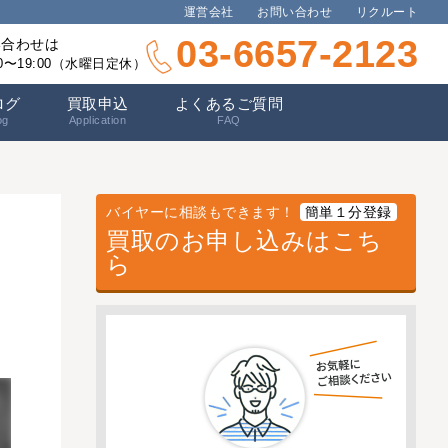
運営会社
お問い合わせ
リクルート
03-6657-2123
い合わせは
00〜19:00（水曜日定休）
ログ
買取申込
よくあるご質問
og
Application
FAQ
バイヤーに相談もできます！
簡単１分登録
買取のお申し込みはこち
ら