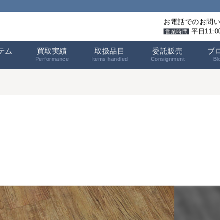
お電話でのお問
平日11:
営業時間
テム
買取実績
取扱品目
委託販売
ブ
Performance
Items handled
Consignment
Bl