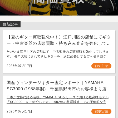
最新記事
【夏のギター買取強化中！】江戸川区の店舗にてギタ
ー・中古楽器の店頭買取・持ち込み査定を強化してお
ります。
ただいま江戸川区の店舗にて、中古楽器の店頭買取を強化しておりま
す。 長年大切にされてきたギターを、次に必要とする方へ引き継ぐお
手伝いをさせてください。 お近く（東京都内・千葉県など）からの持
ち込み査定も大歓迎です。
2026年07月17日
お知らせ
国産ヴィンテージギター査定レポート｜YAMAHA
SG3000 (1988年製)｜千葉県野田市のお客様より店舗
にて買取
日本が世界に誇る名機、YAMAHA SGシリーズにおける最高峰モデル
「SG3000」をご紹介します。1982年の登場以来、その圧倒的な完成
度と豪華なルックスで国内外問わず多くのギタリストを魅了し続ける
フラッグシップモデル […]
2026年07月17日
買取実績