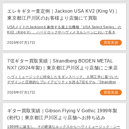
エレキギター査定例｜Jackson USA KV2 (King V)｜
東京都江戸川区のお客様より店舗にて買取
USAメイドのJacksonを象徴する最上位機種「USA Select Series」の
KV2（King V）。ハードロックやヘヴィメタルシーンにおいて長きに
わたり愛され続ける、鋭角なフォルムと洗練された演奏性を兼ね備え
[…]
2026年07月17日
買取実績
7弦ギター買取実績｜Strandberg BODEN METAL
NX7 (2024年製)｜東京都江戸川区より店舗にご来店
ヘヴィミュージックに特化したモダンスペック。人間工学に基づいた
デザインと圧倒的なプレイアビリティを誇る7弦モデル「Strandberg
BODEN METAL NX7」。 スウェーデン発、独自の設計思想で現代のギ
タリスト […]
2026年07月17日
買取実績
ギター買取実績｜Gibson Flying V Gothic 1999年製
(初代)｜東京都江戸川区より店舗へお持ち込み
1999年に誕生し、その硬派なルックスからヘヴィミュージック・シー