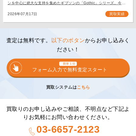
ンを中心に絶大な支持を集めたギブソンの「Gothic」シリーズ。今回
は、生産初年度となる1999年製の「Gibson Flying V Gothic」をご
[…]
2026年07月17日
買取実績
査定は無料です。
以下のボタン
からお申し込みく
ださい！
簡単１分
フォーム入力で無料査定スタート
買取システムは
こちら
買取りのお申し込みやご相談、不明点など下記よ
りお気軽にお問い合わせください。
03-6657-2123