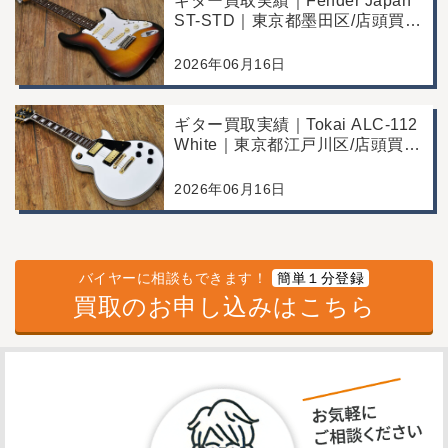
ギター買取実績｜Fender Japan
ST-STD｜東京都墨田区/店頭買
取/年代なりの使用感の査定例
2026年06月16日
ギター買取実績｜Tokai ALC-112
White｜東京都江戸川区/店頭買
取/コンディション良好の査定例
2026年06月16日
バイヤーに相談もできます！
簡単１分登録
買取のお申し込みはこちら