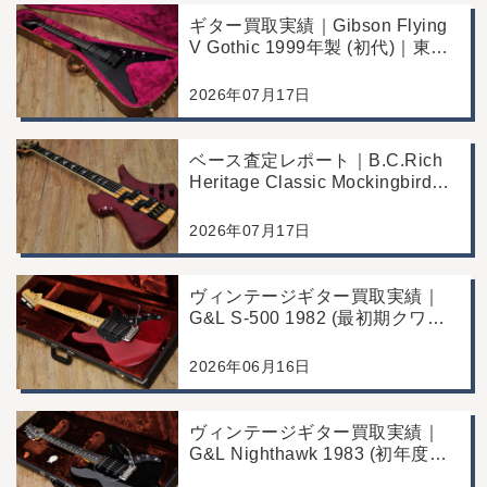
ギター買取実績｜Gibson Flying
V Gothic 1999年製 (初代)｜東京
都江戸川区より店舗へお持ち込み
2026年07月17日
ベース査定レポート｜B.C.Rich
Heritage Classic Mockingbird
Bass｜千葉県市川市よりご来店
にて買取
2026年07月17日
ヴィンテージギター買取実績｜
G&L S-500 1982 (最初期クワガ
タヘッド)｜東京都江戸川区/店頭
買取/コンディション良好の査定
2026年06月16日
例
ヴィンテージギター買取実績｜
G&L Nighthawk 1983 (初年度マ
ッチングヘッド)｜東京都江戸川