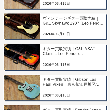
区/店頭買取/コンディション良好
2026年06月16日
の査定例
ヴィンテージギター買取実績｜
G&L Skyhawk 1987 (Leo Fender
Fine Tuner Vibrato)｜東京都江戸
川区/店頭買取/コンディション良
2026年06月16日
好の査定例
ギター買取実績｜G&L ASAT
Classic Leo Fender
Commemorative Edition｜東京都
江戸川区/店頭買取/コンディショ
2026年06月16日
ン良好の査定例
ギター買取実績｜Gibson Les
Paul Vixen｜東京都江戸川区/店
頭買取/年代なりの使用感の査定
例
2026年06月16日