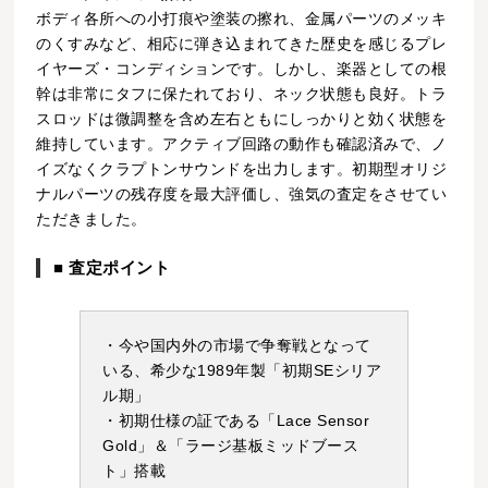
ボディ各所への小打痕や塗装の擦れ、金属パーツのメッキ
のくすみなど、相応に弾き込まれてきた歴史を感じるプレ
イヤーズ・コンディションです。しかし、楽器としての根
幹は非常にタフに保たれており、ネック状態も良好。トラ
スロッドは微調整を含め左右ともにしっかりと効く状態を
維持しています。アクティブ回路の動作も確認済みで、ノ
イズなくクラプトンサウンドを出力します。初期型オリジ
ナルパーツの残存度を最大評価し、強気の査定をさせてい
ただきました。
■ 査定ポイント
・今や国内外の市場で争奪戦となって
いる、希少な1989年製「初期SEシリア
ル期」
・初期仕様の証である「Lace Sensor
Gold」＆「ラージ基板ミッドブース
ト」搭載