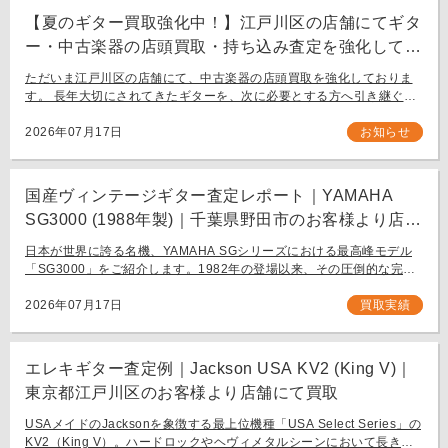
【夏のギター買取強化中！】江戸川区の店舗にてギタ
ー・中古楽器の店頭買取・持ち込み査定を強化してお
ります。
ただいま江戸川区の店舗にて、中古楽器の店頭買取を強化しておりま
す。 長年大切にされてきたギターを、次に必要とする方へ引き継ぐお
手伝いをさせてください。 お近く（東京都内・千葉県など）からの持
ち込み査定も大歓迎です。
2026年07月17日
お知らせ
国産ヴィンテージギター査定レポート｜YAMAHA
SG3000 (1988年製)｜千葉県野田市のお客様より店舗
にて買取
日本が世界に誇る名機、YAMAHA SGシリーズにおける最高峰モデル
「SG3000」をご紹介します。1982年の登場以来、その圧倒的な完成
度と豪華なルックスで国内外問わず多くのギタリストを魅了し続ける
フラッグシップモデル […]
2026年07月17日
買取実績
エレキギター査定例｜Jackson USA KV2 (King V)｜
東京都江戸川区のお客様より店舗にて買取
USAメイドのJacksonを象徴する最上位機種「USA Select Series」の
KV2（King V）。ハードロックやヘヴィメタルシーンにおいて長きに