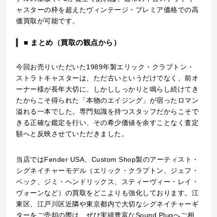
ャスターの枠を超えたヴィンテージ・プレミア価格での高
価買取が可能です。
■ まとめ（買取の観点から）
今回お売りいただいた1989年製エリック・クラプトン・
ストラトキャスターは、ただ古いというだけでなく、前オ
ーナー様が長年大切に、しかししっかりと鳴らし続けてき
たからこそ得られた「本物のエイジング」が宿ったロマン
溢れる一本でした。専門知識を持つスタッフだからこそで
きる正確な鑑定を行い、その希少価値を余すことなく査定
額へと反映させていただきました。
当店ではFender USA、Custom Shop製のアーティスト・
シグネイチャーモデル（エリック・クラプトン、ジェフ・
ベック、ジミ・ヘンドリックス、スティーヴィー・レイ・
ヴォーンなど）の買取をどこよりも強化しております。江
東区、江戸川区近隣や東京都内で大切なシグネイチャーギ
ターをご売却の際は、ぜひ実績豊富なSound Plugへご相