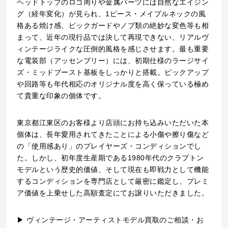
ヘッドトップのロゴ周りや金属パーツには自然なエイジン
グ（経年変化）が見られ、1ピース・メイプルネックの風
格ある焼け感、ピックガードやノブ類の絶妙な変色等も相
まって、近年の現行品では決して再現できない、リアルヴ
ィンテージライクな圧倒的風格を感じさせます。最も重要
な電装部（アッセンブリー）には、初期仕様のラージサイ
ズ・ミッドブースト基板をしっかりと搭載。ピックアップ
や回路等も年代相応のオリジナル度を高く保っている極め
て貴重な印象の個体です。
東京都江東区のお客様より店頭にお持ち込みいただいた本
個体は、長年愛用されてきたことによる小傷や擦り傷など
の「使用感あり」のプレイヤーズ・コンディションでし
た。しかし、初年度生産期である1980年代のクラプトン
モデルという歴史的価値、そして現在も即戦力として機能
するコンディションを専門店として厳密に鑑定し、プレミ
ア価値を上乗せした高額査定にてお譲りいただきました。
▶ ヴィンテージ・アーティストモデル買取のご相談・お