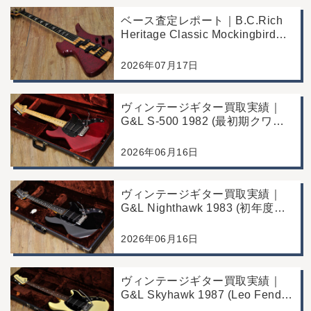
ベース査定レポート｜B.C.Rich
Heritage Classic Mockingbird
Bass｜千葉県市川市よりご来店
にて買取
2026年07月17日
ヴィンテージギター買取実績｜
G&L S-500 1982 (最初期クワガ
タヘッド)｜東京都江戸川区/店頭
買取/コンディション良好の査定
2026年06月16日
例
ヴィンテージギター買取実績｜
G&L Nighthawk 1983 (初年度マ
ッチングヘッド)｜東京都江戸川
区/店頭買取/コンディション良好
2026年06月16日
の査定例
ヴィンテージギター買取実績｜
G&L Skyhawk 1987 (Leo Fender
Fine Tuner Vibrato)｜東京都江戸