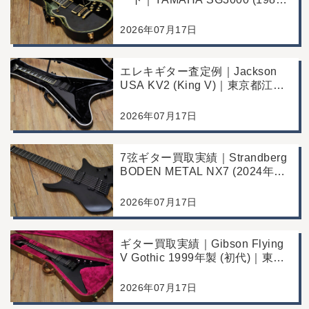
年製)｜千葉県野田市のお客様よ
り店舗にて買取
2026年07月17日
エレキギター査定例｜Jackson
USA KV2 (King V)｜東京都江戸
川区のお客様より店舗にて買取
2026年07月17日
7弦ギター買取実績｜Strandberg
BODEN METAL NX7 (2024年製)
｜東京都江戸川区より店舗にご来
店
2026年07月17日
ギター買取実績｜Gibson Flying
V Gothic 1999年製 (初代)｜東京
都江戸川区より店舗へお持ち込み
2026年07月17日