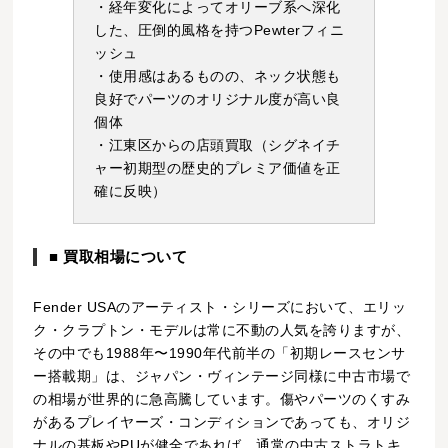
・経年変化によってオリーブ系へ深化
した、圧倒的風格を持つPewterフィニ
ッシュ
・使用感はあるものの、ネック状態も
良好でパーツのオリジナル度が高い良
個体
・江東区からの店頭買取（シグネイチ
ャー初期型の歴史的プレミア価値を正
確に反映）
■ 買取相場について
Fender USAのアーティスト・シリーズにおいて、エリッ
ク・クラプトン・モデルは常に不動の人気を誇りますが、
その中でも1988年〜1990年代前半の「初期レースセンサ
ー搭載期」は、ジャパン・ヴィンテージ同様に中古市場で
の相場が世界的に急高騰しています。傷やパーツのくすみ
があるプレイヤーズ・コンディションであっても、オリジ
ナルの基板やPUが健全であれば、通常の中古ストラトキ