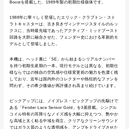
Boostを搭載した、1989年製の初期仕様個体です。
1988年に華々しく登場したエリック・クラプトン・スト
ラトキャスターは、古き良きヴィンテージスタイルのルッ
クスに、当時最先端であったアクティブ・ミッドブースト
回路を大胆に融合させた、フェンダー史における革新的モ
デルとして登場しました。
本機は、ヘッド裏に「SE」から始まるシリアルナンバー
を持つ初期生産期の一本。現行モデルとは異なる、初期仕
様ならではの独自の空気感や仕様変更前の魅力を色濃く残
しており、近年は国内外のコレクターや熱狂的なファンを
問わず、その希少価値が再評価され高まり続けています。
ピックアップには、ノイズレス・ピックアップの先駆けで
ある「Fender Lace Sensor Gold」を3基搭載。シングル
コイル特有の耳障りなノイズ感を大幅に抑えつつ、艶やか
な高域と太く粘る中域を両立。クリアなクリーンサウンド
ではガラス質のような透明感を、アンプをドライブさせた