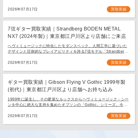
わたり愛され続ける、鋭角なフォルムと洗練された演奏性を兼ね備え
[…]
2026年07月17日
買取実績
7弦ギター買取実績｜Strandberg BODEN METAL
NX7 (2024年製)｜東京都江戸川区より店舗にご来店
ヘヴィミュージックに特化したモダンスペック。人間工学に基づいた
デザインと圧倒的なプレイアビリティを誇る7弦モデル「Strandberg
BODEN METAL NX7」。 スウェーデン発、独自の設計思想で現代のギ
タリスト […]
2026年07月17日
買取実績
ギター買取実績｜Gibson Flying V Gothic 1999年製
(初代)｜東京都江戸川区より店舗へお持ち込み
1999年に誕生し、その硬派なルックスからヘヴィミュージック・シー
ンを中心に絶大な支持を集めたギブソンの「Gothic」シリーズ。今回
は、生産初年度となる1999年製の「Gibson Flying V Gothic」をご
[…]
2026年07月17日
買取実績