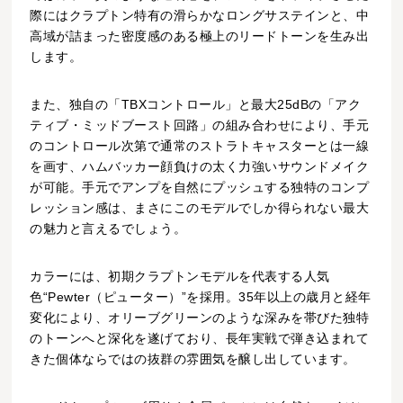
際にはクラプトン特有の滑らかなロングサステインと、中
高域が詰まった密度感のある極上のリードトーンを生み出
します。
また、独自の「TBXコントロール」と最大25dBの「アク
ティブ・ミッドブースト回路」の組み合わせにより、手元
のコントロール次第で通常のストラトキャスターとは一線
を画す、ハムバッカー顔負けの太く力強いサウンドメイク
が可能。手元でアンプを自然にプッシュする独特のコンプ
レッション感は、まさにこのモデルでしか得られない最大
の魅力と言えるでしょう。
カラーには、初期クラプトンモデルを代表する人気
色“Pewter（ピューター）”を採用。35年以上の歳月と経年
変化により、オリーブグリーンのような深みを帯びた独特
のトーンへと深化を遂げており、長年実戦で弾き込まれて
きた個体ならではの抜群の雰囲気を醸し出しています。