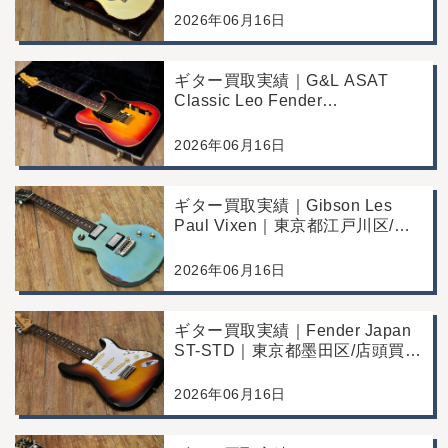
川区/店頭買取/コンディション良
2026年06月16日
好の査定例
ギター買取実績｜G&L ASAT
Classic Leo Fender
Commemorative Edition｜東京都
江戸川区/店頭買取/コンディショ
2026年06月16日
ン良好の査定例
ギター買取実績｜Gibson Les
Paul Vixen｜東京都江戸川区/店
頭買取/年代なりの使用感の査定
例
2026年06月16日
ギター買取実績｜Fender Japan
ST-STD｜東京都墨田区/店頭買
取/年代なりの使用感の査定例
2026年06月16日