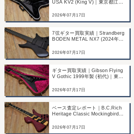
USA KV2 (King V)｜東京都江戸
川区のお客様より店舗にて買取
2026年07月17日
7弦ギター買取実績｜Strandberg
BODEN METAL NX7 (2024年製)
｜東京都江戸川区より店舗にご来
店
2026年07月17日
ギター買取実績｜Gibson Flying
V Gothic 1999年製 (初代)｜東京
都江戸川区より店舗へお持ち込み
2026年07月17日
ベース査定レポート｜B.C.Rich
Heritage Classic Mockingbird
Bass｜千葉県市川市よりご来店
にて買取
2026年07月17日