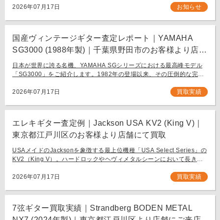
ち込み査定も大歓迎です。
2026年07月17日
お知らせ
国産ヴィンテージギター査定レポート｜YAMAHA
SG3000 (1988年製)｜千葉県野田市のお客様より店舗
にて買取
日本が世界に誇る名機、YAMAHA SGシリーズにおける最高峰モデル
「SG3000」をご紹介します。1982年の登場以来、その圧倒的な完成
度と豪華なルックスで国内外問わず多くのギタリストを魅了し続ける
フラッグシップモデル […]
2026年07月17日
買取実績
エレキギター査定例｜Jackson USA KV2 (King V)｜
東京都江戸川区のお客様より店舗にて買取
USAメイドのJacksonを象徴する最上位機種「USA Select Series」の
KV2（King V）。ハードロックやヘヴィメタルシーンにおいて長きに
わたり愛され続ける、鋭角なフォルムと洗練された演奏性を兼ね備え
[…]
2026年07月17日
買取実績
7弦ギター買取実績｜Strandberg BODEN METAL
NX7 (2024年製)｜東京都江戸川区より店舗にご来店