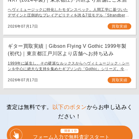
ヘヴィミュージックに特化したモダンスペック。人間工学に基づいた
デザインと圧倒的なプレイアビリティを誇る7弦モデル「Strandberg
BODEN METAL NX7」。 スウェーデン発、独自の設計思想で現代のギ
タリスト […]
2026年07月17日
買取実績
ギター買取実績｜Gibson Flying V Gothic 1999年製
(初代)｜東京都江戸川区より店舗へお持ち込み
1999年に誕生し、その硬派なルックスからヘヴィミュージック・シー
ンを中心に絶大な支持を集めたギブソンの「Gothic」シリーズ。今回
は、生産初年度となる1999年製の「Gibson Flying V Gothic」をご
[…]
2026年07月17日
買取実績
査定は無料です。
以下のボタン
からお申し込みく
ださい！
簡単１分
フォーム入力で無料査定スタート