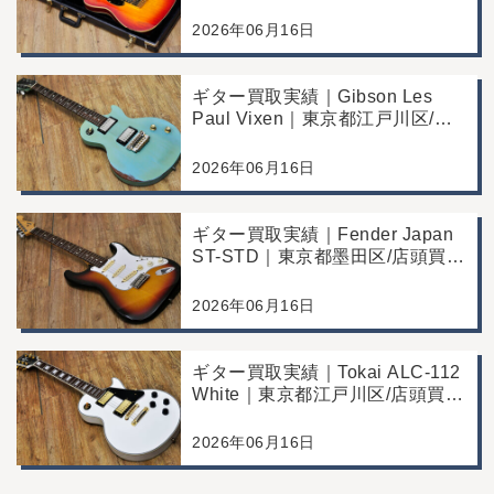
Commemorative Edition｜東京都
江戸川区/店頭買取/コンディショ
2026年06月16日
ン良好の査定例
ギター買取実績｜Gibson Les
Paul Vixen｜東京都江戸川区/店
頭買取/年代なりの使用感の査定
例
2026年06月16日
ギター買取実績｜Fender Japan
ST-STD｜東京都墨田区/店頭買
取/年代なりの使用感の査定例
2026年06月16日
ギター買取実績｜Tokai ALC-112
White｜東京都江戸川区/店頭買
取/コンディション良好の査定例
2026年06月16日