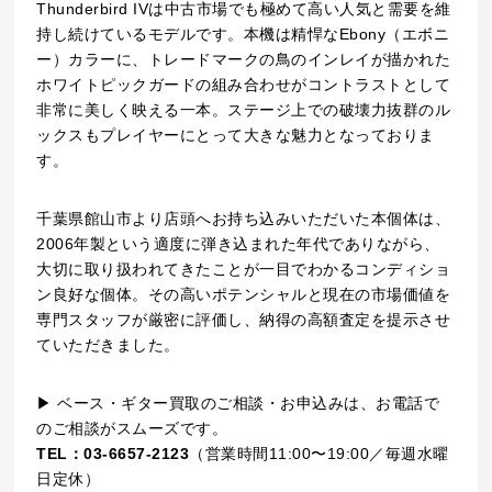
Thunderbird IVは中古市場でも極めて高い人気と需要を維
持し続けているモデルです。本機は精悍なEbony（エボニ
ー）カラーに、トレードマークの鳥のインレイが描かれた
ホワイトピックガードの組み合わせがコントラストとして
非常に美しく映える一本。ステージ上での破壊力抜群のル
ックスもプレイヤーにとって大きな魅力となっておりま
す。
千葉県館山市より店頭へお持ち込みいただいた本個体は、
2006年製という適度に弾き込まれた年代でありながら、
大切に取り扱われてきたことが一目でわかるコンディショ
ン良好な個体。その高いポテンシャルと現在の市場価値を
専門スタッフが厳密に評価し、納得の高額査定を提示させ
ていただきました。
▶ ベース・ギター買取のご相談・お申込みは、お電話で
のご相談がスムーズです。
TEL：03-6657-2123
（営業時間11:00〜19:00／毎週水曜
日定休）