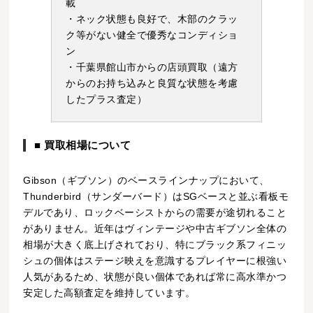
載
・ネック状態も良好で、木部のクラッ
ク等がない健全で優秀なコンディショ
ン
・千葉県館山市からの店頭買取（遠方
からのお持ち込みと良質な状態を考慮
したプラス査定）
■ 買取相場について
Gibson（ギブソン）のベースラインナップにおいて、
Thunderbird（サンダーバード）はSGベースと並ぶ看板モ
デルであり、ロックベーシストからの需要が途切れること
がありません。近年はヴィンテージや中古ギブソン全体の
相場が大きく底上げされており、特にブラック系フィニッ
シュの個体はステージ映えを意識するプレイヤーに根強い
人気があるため、状態が良い個体であれば常に高水準かつ
安定した高額査定を維持しています。