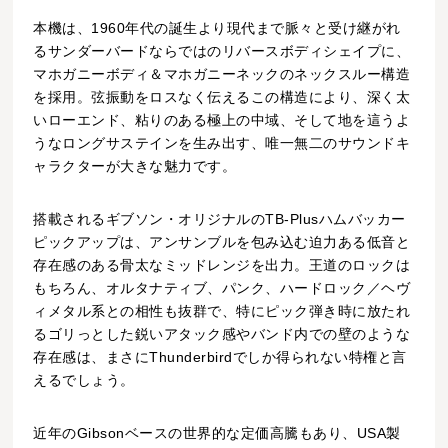
本機は、1960年代の誕生より現代まで脈々と受け継がれ
るサンダーバードならではのリバースボディシェイプに、
マホガニーボディ＆マホガニーネックのネックスルー構造
を採用。弦振動をロスなく伝えるこの構造により、深く太
いローエンド、粘りのある極上の中域、そして地を這うよ
うなロングサステインを生み出す、唯一無二のサウンドキ
ャラクターが大きな魅力です。
搭載されるギブソン・オリジナルのTB-Plusハムバッカー
ピックアップは、アンサンブルを包み込む迫力ある低音と
存在感のある骨太なミッドレンジを出力。王道のロックは
もちろん、オルタナティブ、パンク、ハードロック／ヘヴ
ィメタル系との相性も抜群で、特にピック弾き時に放たれ
るゴリっとした鋭いアタック感やバンド内での壁のような
存在感は、まさにThunderbirdでしか得られない特権と言
えるでしょう。
近年のGibsonベースの世界的な定価高騰もあり、USA製