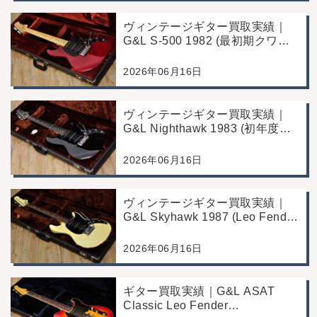
ヴィンテージギター買取実績｜
G&L S-500 1982 (最初期クワガ
タヘッド)｜東京都江戸川区/店頭
買取/コンディション良好の査定
2026年06月16日
例
ヴィンテージギター買取実績｜
G&L Nighthawk 1983 (初年度マ
ッチングヘッド)｜東京都江戸川
区/店頭買取/コンディション良好
2026年06月16日
の査定例
ヴィンテージギター買取実績｜
G&L Skyhawk 1987 (Leo Fender
Fine Tuner Vibrato)｜東京都江戸
川区/店頭買取/コンディション良
2026年06月16日
好の査定例
ギター買取実績｜G&L ASAT
Classic Leo Fender