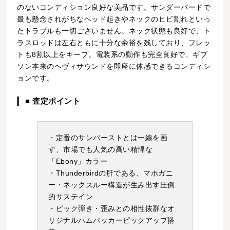
のないコンディション良好な美品です。サンダーバードで
最も懸念されがちなヘッド起きやネックのヒビ割れといっ
たトラブルも一切ございません。ネック状態も良好で、ト
ラスロッドは左右ともに十分な余裕を残しており、フレッ
トも8割以上をキープ。電装系の動作も完全良好で、ギブ
ソン本来のヘヴィサウンドを即座に体感できるコンディシ
ョンです。
■ 査定ポイント
・定番のサンバーストとは一線を画
す、市場でも人気の高い精悍な
「Ebony」カラー
・Thunderbirdの肝である、マホガニ
ー・ネックスルー構造が生み出す圧倒
的サステイン
・ピック弾き・歪みとの相性抜群なオ
リジナルハムバッカーピックアップ搭