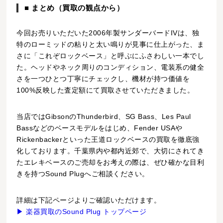
■ まとめ（買取の観点から）
今回お売りいただいた2006年製サンダーバードIVは、独
特のローミッドの粘りと太い鳴りが見事に仕上がった、ま
さに「これぞロックベース」と呼ぶにふさわしい一本でし
た。ヘッドやネック周りのコンディション、電装系の健全
さを一つひとつ丁寧にチェックし、機材が持つ価値を
100%反映した査定額にて買取させていただきました。
当店ではGibsonのThunderbird、SG Bass、Les Paul
Bassなどのベースモデルをはじめ、Fender USAや
Rickenbackerといった王道ロックベースの買取を徹底強
化しております。千葉県内や都内近郊で、大切にされてき
たエレキベースのご売却をお考えの際は、ぜひ確かな目利
きを持つSound Plugへご相談ください。
詳細は下記ページよりご確認いただけます。
▶ 楽器買取のSound Plug トップページ