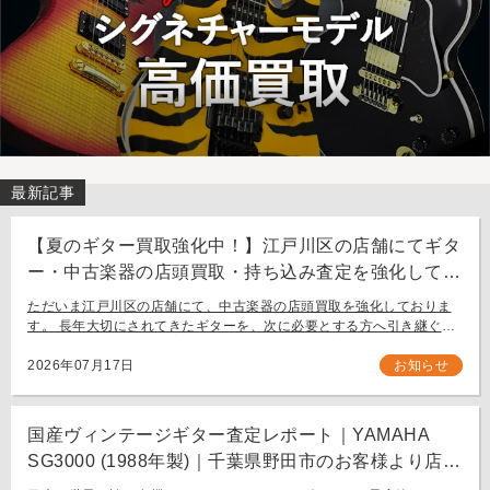
最新記事
【夏のギター買取強化中！】江戸川区の店舗にてギタ
ー・中古楽器の店頭買取・持ち込み査定を強化してお
ります。
ただいま江戸川区の店舗にて、中古楽器の店頭買取を強化しておりま
す。 長年大切にされてきたギターを、次に必要とする方へ引き継ぐお
手伝いをさせてください。 お近く（東京都内・千葉県など）からの持
ち込み査定も大歓迎です。
2026年07月17日
お知らせ
国産ヴィンテージギター査定レポート｜YAMAHA
SG3000 (1988年製)｜千葉県野田市のお客様より店舗
にて買取