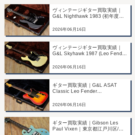
ヴィンテージギター買取実績｜
G&L Nighthawk 1983 (初年度マ
ッチングヘッド)｜東京都江戸川
区/店頭買取/コンディション良好
2026年06月16日
の査定例
ヴィンテージギター買取実績｜
G&L Skyhawk 1987 (Leo Fender
Fine Tuner Vibrato)｜東京都江戸
川区/店頭買取/コンディション良
2026年06月16日
好の査定例
ギター買取実績｜G&L ASAT
Classic Leo Fender
Commemorative Edition｜東京都
江戸川区/店頭買取/コンディショ
2026年06月16日
ン良好の査定例
ギター買取実績｜Gibson Les
Paul Vixen｜東京都江戸川区/店
頭買取/年代なりの使用感の査定