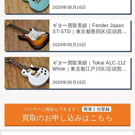
例
2026年06月16日
ギター買取実績｜Fender Japan
ST-STD｜東京都墨田区/店頭買
取/年代なりの使用感の査定例
2026年06月16日
ギター買取実績｜Tokai ALC-112
White｜東京都江戸川区/店頭買
取/コンディション良好の査定例
2026年06月16日
バイヤーに相談もできます！
簡単１分登録
買取のお申し込みはこちら