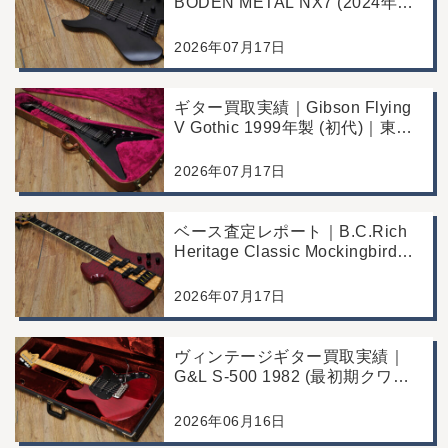
BODEN METAL NX7 (2024年製)
｜東京都江戸川区より店舗にご来
店
2026年07月17日
ギター買取実績｜Gibson Flying
V Gothic 1999年製 (初代)｜東京
都江戸川区より店舗へお持ち込み
2026年07月17日
ベース査定レポート｜B.C.Rich
Heritage Classic Mockingbird
Bass｜千葉県市川市よりご来店
にて買取
2026年07月17日
ヴィンテージギター買取実績｜
G&L S-500 1982 (最初期クワガ
タヘッド)｜東京都江戸川区/店頭
買取/コンディション良好の査定
2026年06月16日
例