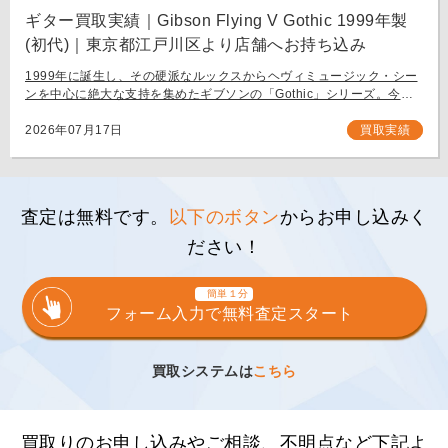
ギター買取実績｜Gibson Flying V Gothic 1999年製
(初代)｜東京都江戸川区より店舗へお持ち込み
1999年に誕生し、その硬派なルックスからヘヴィミュージック・シー
ンを中心に絶大な支持を集めたギブソンの「Gothic」シリーズ。今回
は、生産初年度となる1999年製の「Gibson Flying V Gothic」をご
[…]
2026年07月17日
買取実績
査定は無料です。
以下のボタン
からお申し込みく
ださい！
簡単１分
フォーム入力で無料査定スタート
買取システムは
こちら
買取りのお申し込みやご相談、不明点など下記よ