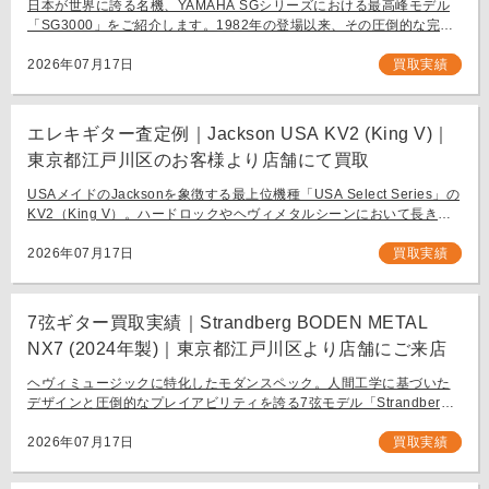
日本が世界に誇る名機、YAMAHA SGシリーズにおける最高峰モデル
「SG3000」をご紹介します。1982年の登場以来、その圧倒的な完成
度と豪華なルックスで国内外問わず多くのギタリストを魅了し続ける
フラッグシップモデル […]
2026年07月17日
買取実績
エレキギター査定例｜Jackson USA KV2 (King V)｜
東京都江戸川区のお客様より店舗にて買取
USAメイドのJacksonを象徴する最上位機種「USA Select Series」の
KV2（King V）。ハードロックやヘヴィメタルシーンにおいて長きに
わたり愛され続ける、鋭角なフォルムと洗練された演奏性を兼ね備え
[…]
2026年07月17日
買取実績
7弦ギター買取実績｜Strandberg BODEN METAL
NX7 (2024年製)｜東京都江戸川区より店舗にご来店
ヘヴィミュージックに特化したモダンスペック。人間工学に基づいた
デザインと圧倒的なプレイアビリティを誇る7弦モデル「Strandberg
BODEN METAL NX7」。 スウェーデン発、独自の設計思想で現代のギ
タリスト […]
2026年07月17日
買取実績