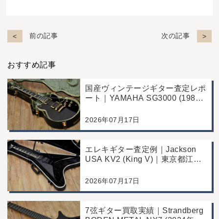
前の記事
次の記事
おすすめ記事
国産ヴィンテージギター査定レポ
ート｜YAMAHA SG3000 (1988
年製)｜千葉県野田市のお客様よ
り店舗にて買取
2026年07月17日
エレキギター査定例｜Jackson
USA KV2 (King V)｜東京都江戸
川区のお客様より店舗にて買取
2026年07月17日
7弦ギター買取実績｜Strandberg