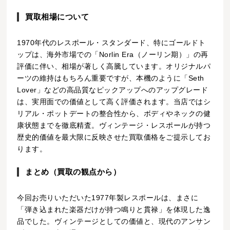
買取相場について
1970年代のレスポール・スタンダード、特にゴールドト
ップは、海外市場での「Norlin Era（ノーリン期）」の再
評価に伴い、相場が著しく高騰しています。オリジナルパ
ーツの維持はもちろん重要ですが、本機のように「Seth
Lover」などの高品質なピックアップへのアップグレード
は、実用面での価値として高く評価されます。当店ではシ
リアル・ポットデートの整合性から、ボディやネックの健
康状態までを徹底精査。ヴィンテージ・レスポールが持つ
歴史的価値を最大限に反映させた買取価格をご提示してお
ります。
まとめ（買取の観点から）
今回お売りいただいた1977年製レスポールは、まさに
「弾き込まれた楽器だけが持つ鳴りと貫禄」を体現した逸
品でした。ヴィンテージとしての価値と、現代のアンサン