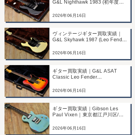
G&L Nighthawk 1983 (初年度マ
ッチングヘッド)｜東京都江戸川
区/店頭買取/コンディション良好
2026年06月16日
の査定例
ヴィンテージギター買取実績｜
G&L Skyhawk 1987 (Leo Fender
Fine Tuner Vibrato)｜東京都江戸
川区/店頭買取/コンディション良
2026年06月16日
好の査定例
ギター買取実績｜G&L ASAT
Classic Leo Fender
Commemorative Edition｜東京都
江戸川区/店頭買取/コンディショ
2026年06月16日
ン良好の査定例
ギター買取実績｜Gibson Les
Paul Vixen｜東京都江戸川区/店
頭買取/年代なりの使用感の査定
例
2026年06月16日