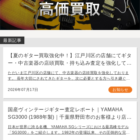
最新記事
【夏のギター買取強化中！】江戸川区の店舗にてギタ
ー・中古楽器の店頭買取・持ち込み査定を強化してお
ります。
ただいま江戸川区の店舗にて、中古楽器の店頭買取を強化しておりま
す。 長年大切にされてきたギターを、次に必要とする方へ引き継ぐお
手伝いをさせてください。 お近く（東京都内・千葉県など）からの持
ち込み査定も大歓迎です。
2026年07月17日
お知らせ
国産ヴィンテージギター査定レポート｜YAMAHA
SG3000 (1988年製)｜千葉県野田市のお客様より店舗
にて買取
日本が世界に誇る名機、YAMAHA SGシリーズにおける最高峰モデル
「SG3000」をご紹介します。1982年の登場以来、その圧倒的な完成
度と豪華なルックスで国内外問わず多くのギタリストを魅了し続ける