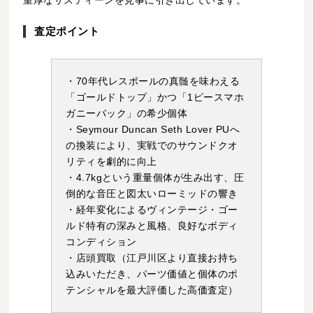
査定ポイント
・70年代レスポールの真髄を味わえる
「ゴールドトップ」かつ「1ピースマホ
ガニーバック」の希少個体
・Seymour Duncan Seth Lover PUへ
の換装により、実戦でのサウンドクオ
リティを劇的に向上
・4.7kgという重量個体が生み出す、圧
倒的な音圧と図太いローミッドの響き
・経年変化によるヴィンテージ・ゴー
ルド特有の深みと風格、良好なボディ
コンディション
・店頭買取（江戸川区より直接お持ち
込みいただき、パーツ価値と個体のポ
テンシャルを最大評価した高価査定）