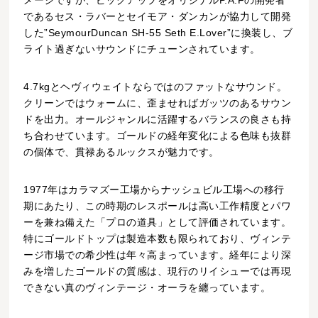
であるセス・ラバーとセイモア・ダンカンが協力して開発
した”SeymourDuncan SH-55 Seth E.Lover”に換装し、ブ
ライト過ぎないサウンドにチューンされています。
4.7kgとヘヴィウェイトならではのファットなサウンド。
クリーンではウォームに、歪ませればガッツのあるサウン
ドを出力。オールジャンルに活躍するバランスの良さも持
ち合わせています。ゴールドの経年変化による色味も抜群
の個体で、貫禄あるルックスが魅力です。
1977年はカラマズー工場からナッシュビル工場への移行
期にあたり、この時期のレスポールは高い工作精度とパワ
ーを兼ね備えた「プロの道具」として評価されています。
特にゴールドトップは製造本数も限られており、ヴィンテ
ージ市場での希少性は年々高まっています。経年により深
みを増したゴールドの質感は、現行のリイシューでは再現
できない真のヴィンテージ・オーラを纏っています。