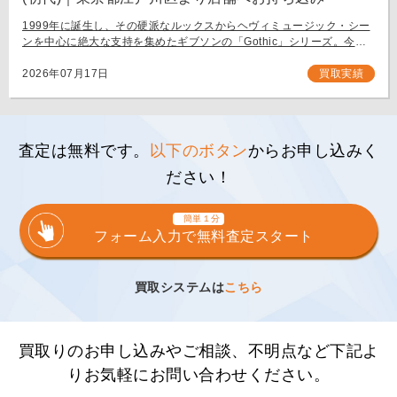
1999年に誕生し、その硬派なルックスからヘヴィミュージック・シー
ンを中心に絶大な支持を集めたギブソンの「Gothic」シリーズ。今回
は、生産初年度となる1999年製の「Gibson Flying V Gothic」をご
[…]
2026年07月17日
買取実績
査定は無料です。
以下のボタン
からお申し込みく
ださい！
簡単１分
フォーム入力で無料査定スタート
買取システムは
こちら
買取りのお申し込みやご相談、不明点など下記よ
りお気軽にお問い合わせください。