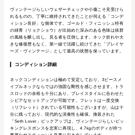
ヴィンテージらしいウェザーチェックや小傷こそ見受けら
れるものの、丁寧に維持されてきたことが伺える「コンデ
ィション良好」な個体です。ゴールド・フィニッシュ特有
の緑青（リョクショウ）が出始めた深みのある色味は抜群
の風格を醸し出し、見る者を圧倒します。ネック折れや大
きな修復歴もなく、第一線で活躍し続けてきた「プレイヤ
ーズ・ヴィンテージ」として最高の状態を保っています。
コンディション詳細
ネックコンディションは極めて安定しており、3ピースメ
イプルネックならではの強固な剛性を感じさせます。トラ
スロッドの余裕も十分にあり、プレイスタイルに合わせた
シビアなセットアップが可能です。フレットは一度交換
（リフレット）されている可能性もございますが、山は十
分に残っており、現代的な演奏性も確保。換装された
「Seth Lover」ピックアップは、ヴィンテージらしいピッ
キングレスポンスを忠実に再現し、4.7kgのボディが持つ
重厚なサスティーンを見事に引き出しています。