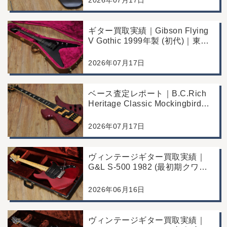
ギター買取実績｜Gibson Flying
V Gothic 1999年製 (初代)｜東京
都江戸川区より店舗へお持ち込み
2026年07月17日
ベース査定レポート｜B.C.Rich
Heritage Classic Mockingbird
Bass｜千葉県市川市よりご来店
にて買取
2026年07月17日
ヴィンテージギター買取実績｜
G&L S-500 1982 (最初期クワガ
タヘッド)｜東京都江戸川区/店頭
買取/コンディション良好の査定
2026年06月16日
例
ヴィンテージギター買取実績｜