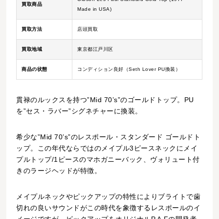
買取商品
Made in USA)
買取方法
店頭買取
買取地域
東京都江戸川区
商品の状態
コンディション良好（Seth Lover PU換装）
貫禄のルックスを持つ”Mid 70’s”のゴールドトップ。PU
を”セス・ラバー”シグネチャーに換装。
希少な”Mid 70’s”のレスポール・スタンダード ゴールドト
ップ。この年代ならではのメイプル3ピースネックにメイ
プルトップ/1ピースのマホガニーバック、ヴォリュート付
きのラージヘッドが特徴。
メイプルネックやピックアップの特性によりブライトで歯
切れの良いサウンドがこの時代を象徴するレスポールのイ
メージですが、ピックアップをオリジナルP.A.Fの開発者