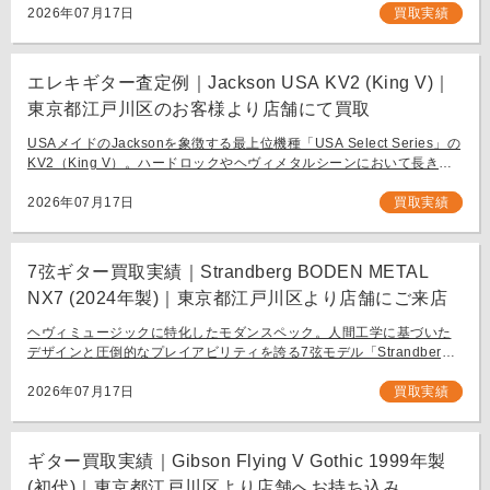
フラッグシップモデル […]
2026年07月17日
買取実績
エレキギター査定例｜Jackson USA KV2 (King V)｜
東京都江戸川区のお客様より店舗にて買取
USAメイドのJacksonを象徴する最上位機種「USA Select Series」の
KV2（King V）。ハードロックやヘヴィメタルシーンにおいて長きに
わたり愛され続ける、鋭角なフォルムと洗練された演奏性を兼ね備え
[…]
2026年07月17日
買取実績
7弦ギター買取実績｜Strandberg BODEN METAL
NX7 (2024年製)｜東京都江戸川区より店舗にご来店
ヘヴィミュージックに特化したモダンスペック。人間工学に基づいた
デザインと圧倒的なプレイアビリティを誇る7弦モデル「Strandberg
BODEN METAL NX7」。 スウェーデン発、独自の設計思想で現代のギ
タリスト […]
2026年07月17日
買取実績
ギター買取実績｜Gibson Flying V Gothic 1999年製
(初代)｜東京都江戸川区より店舗へお持ち込み