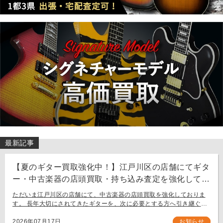
最新記事
【夏のギター買取強化中！】江戸川区の店舗にてギタ
ー・中古楽器の店頭買取・持ち込み査定を強化してお
ります。
ただいま江戸川区の店舗にて、中古楽器の店頭買取を強化しておりま
す。 長年大切にされてきたギターを、次に必要とする方へ引き継ぐお
手伝いをさせてください。 お近く（東京都内・千葉県など）からの持
ち込み査定も大歓迎です。
2026年07月17日
お知らせ