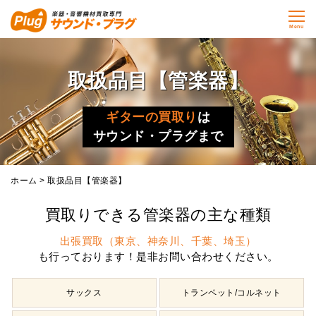
Menu
取扱品目【管楽器】
ギターの買取り
は
サウンド・プラグまで
ホーム
> 取扱品目【管楽器】
買取りできる管楽器の主な種類
出張買取（東京、神奈川、千葉、埼玉）
も行っております！是非お問い合わせください。
サックス
トランペット/コルネット