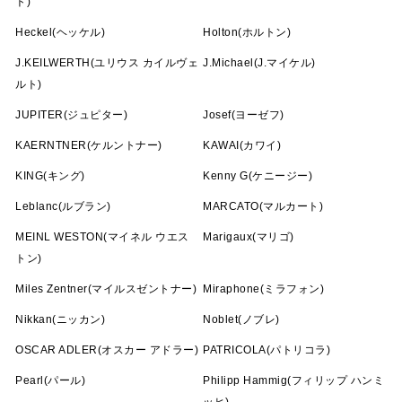
ト)
Heckel(ヘッケル)
Holton(ホルトン)
J.KEILWERTH(ユリウス カイルヴェ
J.Michael(J.マイケル)
ルト)
JUPITER(ジュピター)
Josef(ヨーゼフ)
KAERNTNER(ケルントナー)
KAWAI(カワイ)
KING(キング)
Kenny G(ケニージー)
Leblanc(ルブラン)
MARCATO(マルカート)
MEINL WESTON(マイネル ウエス
Marigaux(マリゴ)
トン)
Miles Zentner(マイルスゼントナー)
Miraphone(ミラフォン)
Nikkan(ニッカン)
Noblet(ノブレ)
OSCAR ADLER(オスカー アドラー)
PATRICOLA(パトリコラ)
Pearl(パール)
Philipp Hammig(フィリップ ハンミ