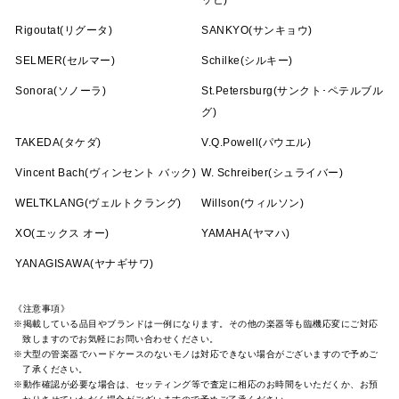
ッヒ)
Rigoutat(リグータ)
SANKYO(サンキョウ)
SELMER(セルマー)
Schilke(シルキー)
Sonora(ソノーラ)
St.Petersburg(サンクト･ペテルブル
グ)
TAKEDA(タケダ)
V.Q.Powell(パウエル)
Vincent Bach(ヴィンセント バック)
W. Schreiber(シュライバー)
WELTKLANG(ヴェルトクラング)
Willson(ウィルソン)
XO(エックス オー)
YAMAHA(ヤマハ)
YANAGISAWA(ヤナギサワ)
《注意事項》
※掲載している品目やブランドは一例になります。その他の楽器等も臨機応変にご対応
致しますのでお気軽にお問い合わせください。
※大型の管楽器でハードケースのないモノは対応できない場合がございますので予めご
了承ください。
※動作確認が必要な場合は、セッティング等で査定に相応のお時間をいただくか、お預