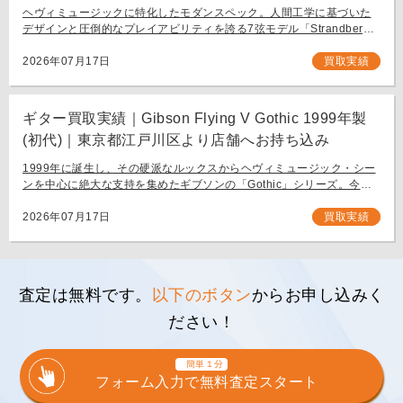
ヘヴィミュージックに特化したモダンスペック。人間工学に基づいた
デザインと圧倒的なプレイアビリティを誇る7弦モデル「Strandberg
BODEN METAL NX7」。 スウェーデン発、独自の設計思想で現代のギ
タリスト […]
2026年07月17日
買取実績
ギター買取実績｜Gibson Flying V Gothic 1999年製
(初代)｜東京都江戸川区より店舗へお持ち込み
1999年に誕生し、その硬派なルックスからヘヴィミュージック・シー
ンを中心に絶大な支持を集めたギブソンの「Gothic」シリーズ。今回
は、生産初年度となる1999年製の「Gibson Flying V Gothic」をご
[…]
2026年07月17日
買取実績
査定は無料です。
以下のボタン
からお申し込みく
ださい！
簡単１分
フォーム入力で無料査定スタート