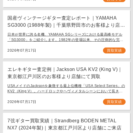
国産ヴィンテージギター査定レポート｜YAMAHA
SG3000 (1988年製)｜千葉県野田市のお客様より店舗
にて買取
日本が世界に誇る名機、YAMAHA SGシリーズにおける最高峰モデル
「SG3000」をご紹介します。1982年の登場以来、その圧倒的な完成
度と豪華なルックスで国内外問わず多くのギタリストを魅了し続ける
フラッグシップモデル […]
2026年07月17日
買取実績
エレキギター査定例｜Jackson USA KV2 (King V)｜
東京都江戸川区のお客様より店舗にて買取
USAメイドのJacksonを象徴する最上位機種「USA Select Series」の
KV2（King V）。ハードロックやヘヴィメタルシーンにおいて長きに
わたり愛され続ける、鋭角なフォルムと洗練された演奏性を兼ね備え
[…]
2026年07月17日
買取実績
7弦ギター買取実績｜Strandberg BODEN METAL
NX7 (2024年製)｜東京都江戸川区より店舗にご来店