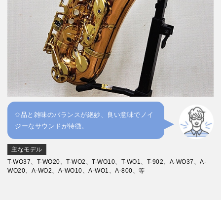
✩品と雑味のバランスが絶妙、良い意味でノイ
ジーなサウンドが特徴。
主なモデル
T-WO37、T-WO20、T-WO2、T-WO10、T-WO1、T-902、A-WO37、A-
WO20、A-WO2、A-WO10、A-WO1、A-800、等