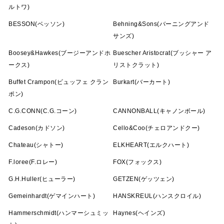
ルトワ)
BESSON(ベッソン)
Behning&Sons(バーニングアンド
サンズ)
Boosey&Hawkes(ブージーアンドホ
Buescher Aristocrat(ブッシャー ア
ークス)
リストクラット)
Buffet Crampon(ビュッフェ クラン
Burkart(バーカート)
ポン)
C.G.CONN(C.G.コーン)
CANNONBALL(キャノンボール)
Cadeson(カドソン)
Cello&Coo(チェロアンドクー)
Chateau(シャトー)
ELKHEART(エルクハート)
F.loree(F.ロレー)
FOX(フォックス)
G.H.Huller(ヒューラー)
GETZEN(ゲッツェン)
Gemeinhardt(ゲマインハート)
HANSKREUL(ハンスクロイル)
Hammerschmidt(ハンマーシュミッ
Haynes(ヘインズ)