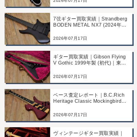
2026年07月17日
7弦ギター買取実績｜Strandberg
BODEN METAL NX7 (2024年製)
｜東京都江戸川区より店舗にご来
店
2026年07月17日
ギター買取実績｜Gibson Flying
V Gothic 1999年製 (初代)｜東京
都江戸川区より店舗へお持ち込み
2026年07月17日
ベース査定レポート｜B.C.Rich
Heritage Classic Mockingbird
Bass｜千葉県市川市よりご来店
にて買取
2026年07月17日
ヴィンテージギター買取実績｜