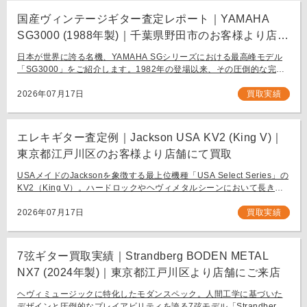
国産ヴィンテージギター査定レポート｜YAMAHA
SG3000 (1988年製)｜千葉県野田市のお客様より店舗
にて買取
日本が世界に誇る名機、YAMAHA SGシリーズにおける最高峰モデル
「SG3000」をご紹介します。1982年の登場以来、その圧倒的な完成
度と豪華なルックスで国内外問わず多くのギタリストを魅了し続ける
フラッグシップモデル […]
2026年07月17日
買取実績
エレキギター査定例｜Jackson USA KV2 (King V)｜
東京都江戸川区のお客様より店舗にて買取
USAメイドのJacksonを象徴する最上位機種「USA Select Series」の
KV2（King V）。ハードロックやヘヴィメタルシーンにおいて長きに
わたり愛され続ける、鋭角なフォルムと洗練された演奏性を兼ね備え
[…]
2026年07月17日
買取実績
7弦ギター買取実績｜Strandberg BODEN METAL
NX7 (2024年製)｜東京都江戸川区より店舗にご来店
ヘヴィミュージックに特化したモダンスペック。人間工学に基づいた
デザインと圧倒的なプレイアビリティを誇る7弦モデル「Strandberg