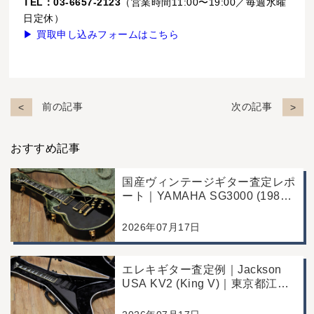
TEL：03-6657-2123
（営業時間11:00〜19:00／毎週水曜
日定休）
▶ 買取申し込みフォームはこちら
前の記事
次の記事
おすすめ記事
国産ヴィンテージギター査定レポ
ート｜YAMAHA SG3000 (1988
年製)｜千葉県野田市のお客様よ
り店舗にて買取
2026年07月17日
エレキギター査定例｜Jackson
USA KV2 (King V)｜東京都江戸
川区のお客様より店舗にて買取