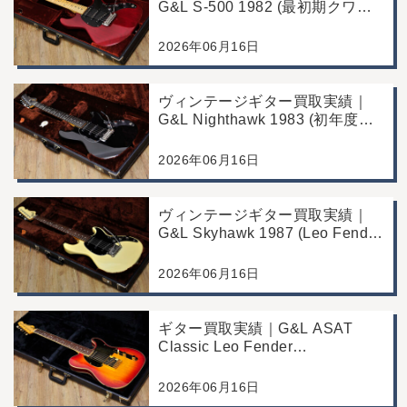
G&L S-500 1982 (最初期クワガ
タヘッド)｜東京都江戸川区/店頭
買取/コンディション良好の査定
2026年06月16日
例
ヴィンテージギター買取実績｜
G&L Nighthawk 1983 (初年度マ
ッチングヘッド)｜東京都江戸川
区/店頭買取/コンディション良好
2026年06月16日
の査定例
ヴィンテージギター買取実績｜
G&L Skyhawk 1987 (Leo Fender
Fine Tuner Vibrato)｜東京都江戸
川区/店頭買取/コンディション良
2026年06月16日
好の査定例
ギター買取実績｜G&L ASAT
Classic Leo Fender
Commemorative Edition｜東京都
江戸川区/店頭買取/コンディショ
2026年06月16日
ン良好の査定例