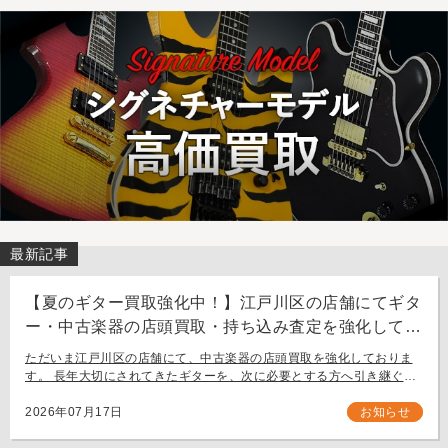
最新記事
【夏のギター買取強化中！】江戸川区の店舗にてギタ
ー・中古楽器の店頭買取・持ち込み査定を強化してお
ります。
ただいま江戸川区の店舗にて、中古楽器の店頭買取を強化しておりま
す。 長年大切にされてきたギターを、次に必要とする方へ引き継ぐお
手伝いをさせてください。 お近く（東京都内・千葉県など）からの持
ち込み査定も大歓迎です。
2026年07月17日
お知らせ