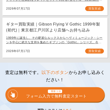
BODEN METAL NX7」。 スウェーデン発、独自の設計思想で現代のギ
タリスト […]
2026年07月17日
買取実績
ギター買取実績｜Gibson Flying V Gothic 1999年製
(初代)｜東京都江戸川区より店舗へお持ち込み
1999年に誕生し、その硬派なルックスからヘヴィミュージック・シー
ンを中心に絶大な支持を集めたギブソンの「Gothic」シリーズ。今回
は、生産初年度となる1999年製の「Gibson Flying V Gothic」をご
[…]
2026年07月17日
買取実績
査定は無料です。
以下のボタン
からお申し込みく
ださい！
簡単１分
フォーム入力で無料査定スタート