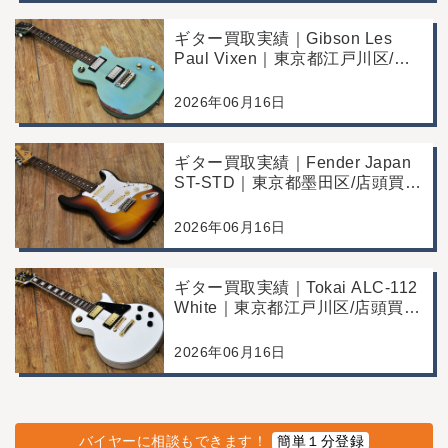
ギター買取実績｜Gibson Les
Paul Vixen｜東京都江戸川区/店
頭買取/年代なりの使用感の査定
例
2026年06月16日
ギター買取実績｜Fender Japan
ST-STD｜東京都墨田区/店頭買
取/年代なりの使用感の査定例
2026年06月16日
ギター買取実績｜Tokai ALC-112
White｜東京都江戸川区/店頭買
取/コンディション良好の査定例
2026年06月16日
バイヤーに相談もできます！
簡単１分登録