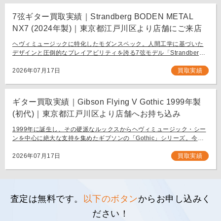
7弦ギター買取実績｜Strandberg BODEN METAL
NX7 (2024年製)｜東京都江戸川区より店舗にご来店
ヘヴィミュージックに特化したモダンスペック。人間工学に基づいた
デザインと圧倒的なプレイアビリティを誇る7弦モデル「Strandberg
BODEN METAL NX7」。 スウェーデン発、独自の設計思想で現代のギ
タリスト […]
2026年07月17日
買取実績
ギター買取実績｜Gibson Flying V Gothic 1999年製
(初代)｜東京都江戸川区より店舗へお持ち込み
1999年に誕生し、その硬派なルックスからヘヴィミュージック・シー
ンを中心に絶大な支持を集めたギブソンの「Gothic」シリーズ。今回
は、生産初年度となる1999年製の「Gibson Flying V Gothic」をご
[…]
2026年07月17日
買取実績
査定は無料です。
以下のボタン
からお申し込みく
ださい！