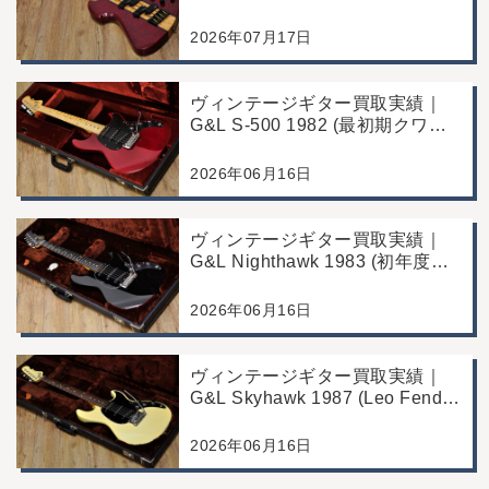
Bass｜千葉県市川市よりご来店
にて買取
2026年07月17日
ヴィンテージギター買取実績｜
G&L S-500 1982 (最初期クワガ
タヘッド)｜東京都江戸川区/店頭
買取/コンディション良好の査定
2026年06月16日
例
ヴィンテージギター買取実績｜
G&L Nighthawk 1983 (初年度マ
ッチングヘッド)｜東京都江戸川
区/店頭買取/コンディション良好
2026年06月16日
の査定例
ヴィンテージギター買取実績｜
G&L Skyhawk 1987 (Leo Fender
Fine Tuner Vibrato)｜東京都江戸
川区/店頭買取/コンディション良
2026年06月16日
好の査定例