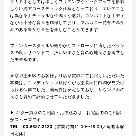
タカミネとしては珍しくプリアンプやピックアップを搭載
しない純アコースティック仕様となっており、エレアコと
は異なるナチュラルな生鳴りが魅力。コンパクトなボディ
ながら十分な音量を確保しており、マホガニー特有の温か
みのある豊かな音色を楽しむことができます。
フィンガースタイルや軽やかなストロークに適したバラン
スの良いサウンドで、扱いやすさと音の心地良さを両立し
たモデルです。
東京都墨田区のお客様より店頭買取にてお譲りいただいた
本機は、コンディション良好ながら塗装面に白濁が見受け
られる個体でした。演奏性は安定しており、サウンド面の
良さも含めて評価させていただきました。
▶ ギター買取のご相談・お申込みは、お電話でのご相談
がスムーズです。
TEL：03-6657-2123
（営業時間11:00〜19:00／毎週水曜
日定休）