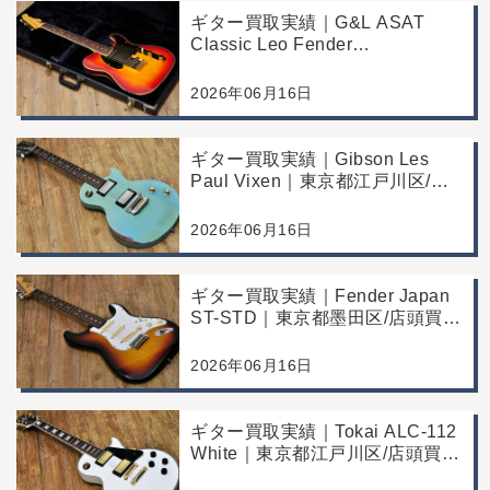
ギター買取実績｜G&L ASAT
Classic Leo Fender
Commemorative Edition｜東京都
江戸川区/店頭買取/コンディショ
2026年06月16日
ン良好の査定例
ギター買取実績｜Gibson Les
Paul Vixen｜東京都江戸川区/店
頭買取/年代なりの使用感の査定
例
2026年06月16日
ギター買取実績｜Fender Japan
ST-STD｜東京都墨田区/店頭買
取/年代なりの使用感の査定例
2026年06月16日
ギター買取実績｜Tokai ALC-112
White｜東京都江戸川区/店頭買
取/コンディション良好の査定例