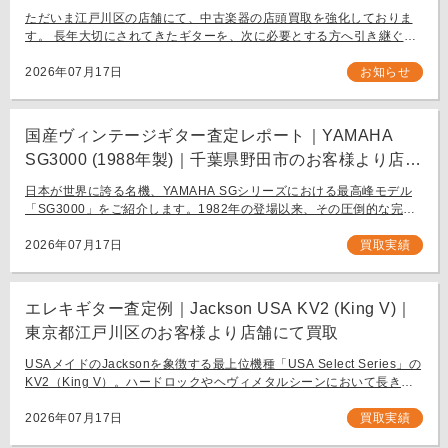
ります。
ただいま江戸川区の店舗にて、中古楽器の店頭買取を強化しておりま
す。 長年大切にされてきたギターを、次に必要とする方へ引き継ぐお
手伝いをさせてください。 お近く（東京都内・千葉県など）からの持
ち込み査定も大歓迎です。
2026年07月17日
お知らせ
国産ヴィンテージギター査定レポート｜YAMAHA
SG3000 (1988年製)｜千葉県野田市のお客様より店舗
にて買取
日本が世界に誇る名機、YAMAHA SGシリーズにおける最高峰モデル
「SG3000」をご紹介します。1982年の登場以来、その圧倒的な完成
度と豪華なルックスで国内外問わず多くのギタリストを魅了し続ける
フラッグシップモデル […]
2026年07月17日
買取実績
エレキギター査定例｜Jackson USA KV2 (King V)｜
東京都江戸川区のお客様より店舗にて買取
USAメイドのJacksonを象徴する最上位機種「USA Select Series」の
KV2（King V）。ハードロックやヘヴィメタルシーンにおいて長きに
わたり愛され続ける、鋭角なフォルムと洗練された演奏性を兼ね備え
[…]
2026年07月17日
買取実績