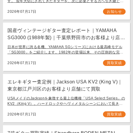
す。 長年大切にされてきたギターを、次に必要とする方へ引き継ぐお
手伝いをさせてください。 お近く（東京都内・千葉県など）からの持
ち込み査定も大歓迎です。
2026年07月17日
お知らせ
国産ヴィンテージギター査定レポート｜YAMAHA
SG3000 (1988年製)｜千葉県野田市のお客様より店舗
にて買取
日本が世界に誇る名機、YAMAHA SGシリーズにおける最高峰モデル
「SG3000」をご紹介します。1982年の登場以来、その圧倒的な完成
度と豪華なルックスで国内外問わず多くのギタリストを魅了し続ける
フラッグシップモデル […]
2026年07月17日
買取実績
エレキギター査定例｜Jackson USA KV2 (King V)｜
東京都江戸川区のお客様より店舗にて買取
USAメイドのJacksonを象徴する最上位機種「USA Select Series」の
KV2（King V）。ハードロックやヘヴィメタルシーンにおいて長きに
わたり愛され続ける、鋭角なフォルムと洗練された演奏性を兼ね備え
[…]
2026年07月17日
買取実績