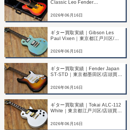
Classic Leo Fender
Commemorative Edition｜東京都
江戸川区/店頭買取/コンディショ
2026年06月16日
ン良好の査定例
ギター買取実績｜Gibson Les
Paul Vixen｜東京都江戸川区/店
頭買取/年代なりの使用感の査定
例
2026年06月16日
ギター買取実績｜Fender Japan
ST-STD｜東京都墨田区/店頭買
取/年代なりの使用感の査定例
2026年06月16日
ギター買取実績｜Tokai ALC-112
White｜東京都江戸川区/店頭買
取/コンディション良好の査定例
2026年06月16日