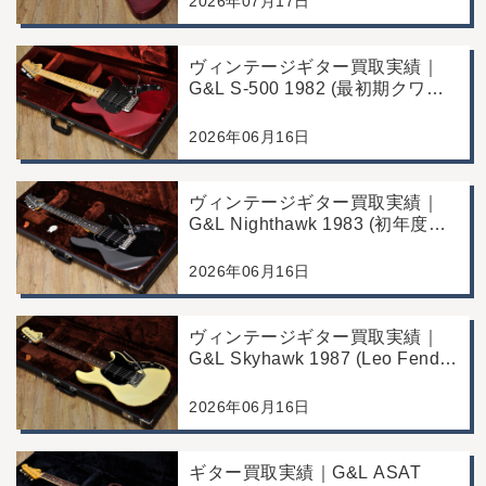
2026年07月17日
ヴィンテージギター買取実績｜
G&L S-500 1982 (最初期クワガ
タヘッド)｜東京都江戸川区/店頭
買取/コンディション良好の査定
2026年06月16日
例
ヴィンテージギター買取実績｜
G&L Nighthawk 1983 (初年度マ
ッチングヘッド)｜東京都江戸川
区/店頭買取/コンディション良好
2026年06月16日
の査定例
ヴィンテージギター買取実績｜
G&L Skyhawk 1987 (Leo Fender
Fine Tuner Vibrato)｜東京都江戸
川区/店頭買取/コンディション良
2026年06月16日
好の査定例
ギター買取実績｜G&L ASAT