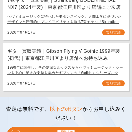
7弦ギター買取実績｜Strandberg BODEN METAL
NX7 (2024年製)｜東京都江戸川区より店舗にご来店
ヘヴィミュージックに特化したモダンスペック。人間工学に基づいた
デザインと圧倒的なプレイアビリティを誇る7弦モデル「Strandberg
BODEN METAL NX7」。 スウェーデン発、独自の設計思想で現代のギ
タリスト […]
2026年07月17日
買取実績
ギター買取実績｜Gibson Flying V Gothic 1999年製
(初代)｜東京都江戸川区より店舗へお持ち込み
1999年に誕生し、その硬派なルックスからヘヴィミュージック・シー
ンを中心に絶大な支持を集めたギブソンの「Gothic」シリーズ。今回
は、生産初年度となる1999年製の「Gibson Flying V Gothic」をご
[…]
2026年07月17日
買取実績
査定は無料です。
以下のボタン
からお申し込みく
ださい！
簡単１分