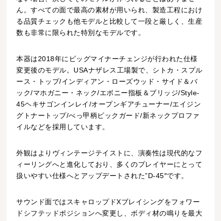
ん。すべての面で最高の素材が用いられ、製造工程におけ
る品質チェックも他モデルと比較して一段と厳しく、生産
数も非常に限られた特別なモデルです。
本器は2018年にビッグマイナーチェンジが行われた仕様
変更後のモデル。USAナザレス工場製で、シトカ・スプル
ース・トップ/インディアン・ローズウッド・サイド＆バ
ック/マホガニー・ネック/エボニー指板＆ブリッジ/Style-
45ヘキサゴンインレイ/オープンギアチューナー/エイジン
グトナートップ/べっ甲柄ピックガード/新ネックプロファ
イルなどを採用しています。
外観はよりヴィンテージテイストに、演奏性は現代的なフ
ィーリングへと進化しており、多くのプレイヤーにとって
扱いやすい仕様へとアップデートされた”D-45″です。
サウンド面ではスキャロップドXブレイシングをフォワー
ドシフテッドポジションへ変更し、ボディ材の鳴りを最大