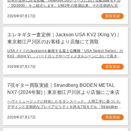
日本が世界に誇る名機、YAMAHA SGシリーズにおける最高峰モデル
「SG3000」をご紹介します。1982年の登場以来、その圧倒的な完成
度と豪華なルックスで国内外問わず多くのギタリストを魅了し続ける
フラッグシップモデル […]
2026年07月17日
買取実績
エレキギター査定例｜Jackson USA KV2 (King V)｜
東京都江戸川区のお客様より店舗にて買取
USAメイドのJacksonを象徴する最上位機種「USA Select Series」の
KV2（King V）。ハードロックやヘヴィメタルシーンにおいて長きに
わたり愛され続ける、鋭角なフォルムと洗練された演奏性を兼ね備え
[…]
2026年07月17日
買取実績
7弦ギター買取実績｜Strandberg BODEN METAL
NX7 (2024年製)｜東京都江戸川区より店舗にご来店
ヘヴィミュージックに特化したモダンスペック。人間工学に基づいた
デザインと圧倒的なプレイアビリティを誇る7弦モデル「Strandberg
BODEN METAL NX7」。 スウェーデン発、独自の設計思想で現代のギ
タリスト […]
2026年07月17日
買取実績