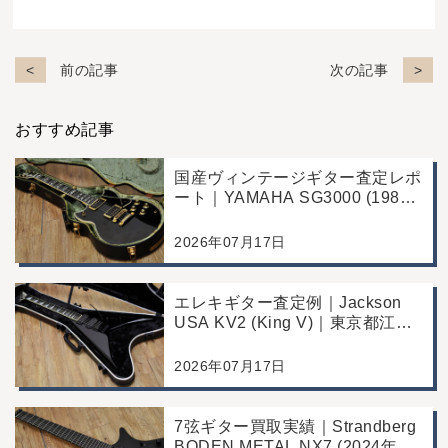
前の記事
次の記事
おすすめ記事
国産ヴィンテージギター査定レポ
ート｜YAMAHA SG3000 (1988
年製)｜千葉県野田市のお客様よ
り店舗にて買取
2026年07月17日
エレキギター査定例｜Jackson
USA KV2 (King V)｜東京都江戸
川区のお客様より店舗にて買取
2026年07月17日
7弦ギター買取実績｜Strandberg
BODEN METAL NX7 (2024年製)