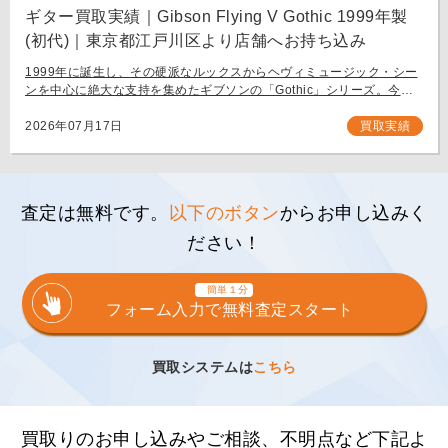
ギター買取実績｜Gibson Flying V Gothic 1999年製
(初代)｜東京都江戸川区より店舗へお持ち込み
1999年に誕生し、その硬派なルックスからヘヴィミュージック・シー
ンを中心に絶大な支持を集めたギブソンの「Gothic」シリーズ。今回
は、生産初年度となる1999年製の「Gibson Flying V Gothic」をご
[…]
2026年07月17日
買取実績
査定は無料です。
以下のボタン
からお申し込みく
ださい！
簡単１分
フォーム入力で無料査定スタート
買取システムは
こちら
買取りのお申し込みやご相談、不明点など下記よ