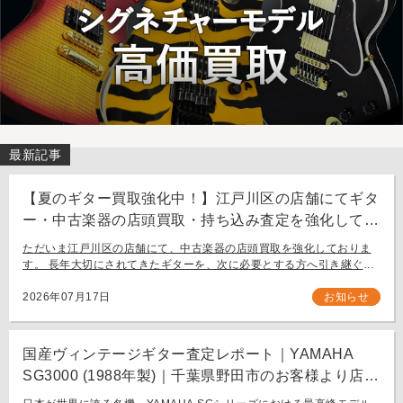
最新記事
【夏のギター買取強化中！】江戸川区の店舗にてギタ
ー・中古楽器の店頭買取・持ち込み査定を強化してお
ります。
ただいま江戸川区の店舗にて、中古楽器の店頭買取を強化しておりま
す。 長年大切にされてきたギターを、次に必要とする方へ引き継ぐお
手伝いをさせてください。 お近く（東京都内・千葉県など）からの持
ち込み査定も大歓迎です。
2026年07月17日
お知らせ
国産ヴィンテージギター査定レポート｜YAMAHA
SG3000 (1988年製)｜千葉県野田市のお客様より店舗
にて買取