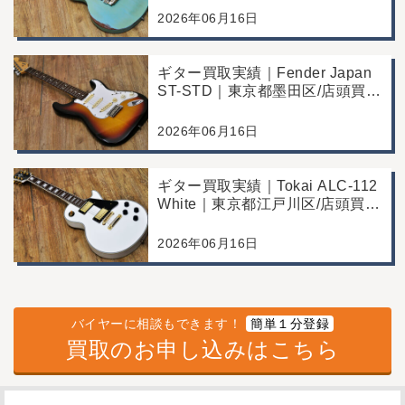
例
2026年06月16日
ギター買取実績｜Fender Japan
ST-STD｜東京都墨田区/店頭買
取/年代なりの使用感の査定例
2026年06月16日
ギター買取実績｜Tokai ALC-112
White｜東京都江戸川区/店頭買
取/コンディション良好の査定例
2026年06月16日
バイヤーに相談もできます！
簡単１分登録
買取のお申し込みはこちら