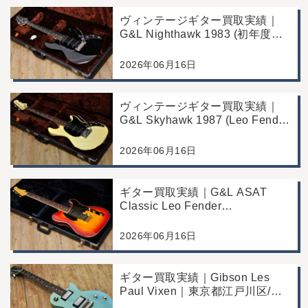
ヴィンテージギター買取実績｜
G&L Nighthawk 1983 (初年度マ
ッチングヘッド)｜東京都江戸川
区/店頭買取/コンディション良好
2026年06月16日
の査定例
ヴィンテージギター買取実績｜
G&L Skyhawk 1987 (Leo Fender
Fine Tuner Vibrato)｜東京都江戸
川区/店頭買取/コンディション良
2026年06月16日
好の査定例
ギター買取実績｜G&L ASAT
Classic Leo Fender
Commemorative Edition｜東京都
江戸川区/店頭買取/コンディショ
2026年06月16日
ン良好の査定例
ギター買取実績｜Gibson Les
Paul Vixen｜東京都江戸川区/店
頭買取/年代なりの使用感の査定