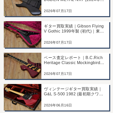
｜東京都江戸川区より店舗にご来
店
2026年07月17日
ギター買取実績｜Gibson Flying
V Gothic 1999年製 (初代)｜東京
都江戸川区より店舗へお持ち込み
2026年07月17日
ベース査定レポート｜B.C.Rich
Heritage Classic Mockingbird
Bass｜千葉県市川市よりご来店
にて買取
2026年07月17日
ヴィンテージギター買取実績｜
G&L S-500 1982 (最初期クワガ
タヘッド)｜東京都江戸川区/店頭
買取/コンディション良好の査定
2026年06月16日
例