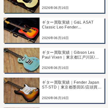
Fine Tuner Vibrato)｜東京都江戸
川区/店頭買取/コンディション良
2026年06月16日
好の査定例
ギター買取実績｜G&L ASAT
Classic Leo Fender
Commemorative Edition｜東京都
江戸川区/店頭買取/コンディショ
2026年06月16日
ン良好の査定例
ギター買取実績｜Gibson Les
Paul Vixen｜東京都江戸川区/店
頭買取/年代なりの使用感の査定
例
2026年06月16日
ギター買取実績｜Fender Japan
ST-STD｜東京都墨田区/店頭買
取/年代なりの使用感の査定例
2026年06月16日