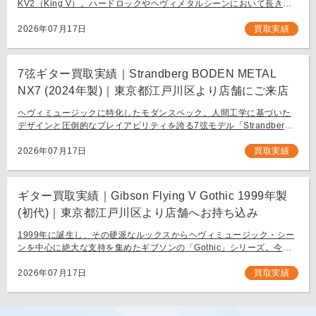
KV2（King V）。ハードロックやヘヴィメタルシーンにおいて長きに
わたり愛され続ける、鋭角なフォルムと洗練された演奏性を兼ね備え
[…]
2026年07月17日
買取実績
7弦ギター買取実績｜Strandberg BODEN METAL
NX7 (2024年製)｜東京都江戸川区より店舗にご来店
ヘヴィミュージックに特化したモダンスペック。人間工学に基づいた
デザインと圧倒的なプレイアビリティを誇る7弦モデル「Strandberg
BODEN METAL NX7」。 スウェーデン発、独自の設計思想で現代のギ
タリスト […]
2026年07月17日
買取実績
ギター買取実績｜Gibson Flying V Gothic 1999年製
(初代)｜東京都江戸川区より店舗へお持ち込み
1999年に誕生し、その硬派なルックスからヘヴィミュージック・シー
ンを中心に絶大な支持を集めたギブソンの「Gothic」シリーズ。今回
は、生産初年度となる1999年製の「Gibson Flying V Gothic」をご
[…]
2026年07月17日
買取実績