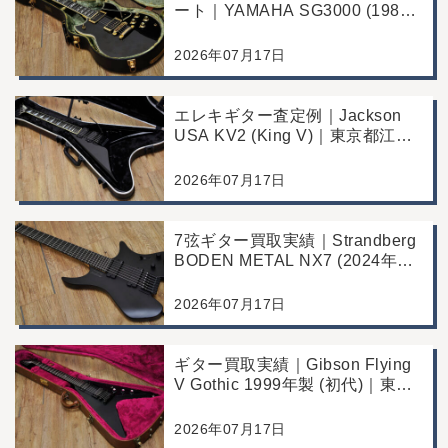
ート｜YAMAHA SG3000 (1988
年製)｜千葉県野田市のお客様よ
り店舗にて買取
2026年07月17日
エレキギター査定例｜Jackson
USA KV2 (King V)｜東京都江戸
川区のお客様より店舗にて買取
2026年07月17日
7弦ギター買取実績｜Strandberg
BODEN METAL NX7 (2024年製)
｜東京都江戸川区より店舗にご来
店
2026年07月17日
ギター買取実績｜Gibson Flying
V Gothic 1999年製 (初代)｜東京
都江戸川区より店舗へお持ち込み
2026年07月17日