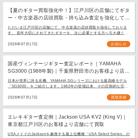
【夏のギター買取強化中！】江戸川区の店舗にてギタ
ー・中古楽器の店頭買取・持ち込み査定を強化してお
ります。
ただいま江戸川区の店舗にて、中古楽器の店頭買取を強化しておりま
す。 長年大切にされてきたギターを、次に必要とする方へ引き継ぐお
手伝いをさせてください。 お近く（東京都内・千葉県など）からの持
ち込み査定も大歓迎です。
2026年07月17日
お知らせ
国産ヴィンテージギター査定レポート｜YAMAHA
SG3000 (1988年製)｜千葉県野田市のお客様より店舗
にて買取
日本が世界に誇る名機、YAMAHA SGシリーズにおける最高峰モデル
「SG3000」をご紹介します。1982年の登場以来、その圧倒的な完成
度と豪華なルックスで国内外問わず多くのギタリストを魅了し続ける
フラッグシップモデル […]
2026年07月17日
買取実績
エレキギター査定例｜Jackson USA KV2 (King V)｜
東京都江戸川区のお客様より店舗にて買取
USAメイドのJacksonを象徴する最上位機種「USA Select Series」の