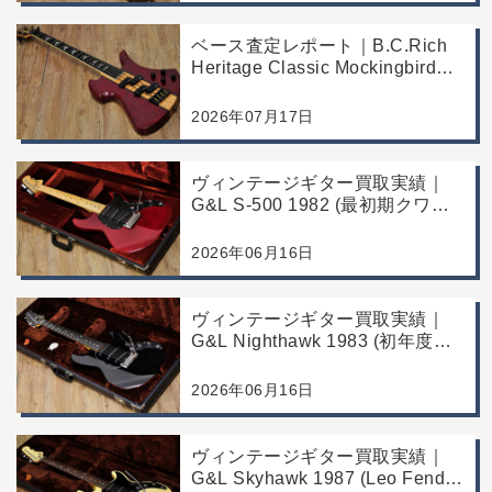
ベース査定レポート｜B.C.Rich
Heritage Classic Mockingbird
Bass｜千葉県市川市よりご来店
にて買取
2026年07月17日
ヴィンテージギター買取実績｜
G&L S-500 1982 (最初期クワガ
タヘッド)｜東京都江戸川区/店頭
買取/コンディション良好の査定
2026年06月16日
例
ヴィンテージギター買取実績｜
G&L Nighthawk 1983 (初年度マ
ッチングヘッド)｜東京都江戸川
区/店頭買取/コンディション良好
2026年06月16日
の査定例
ヴィンテージギター買取実績｜
G&L Skyhawk 1987 (Leo Fender