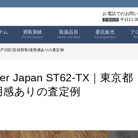
お電話でのお問
平日11:
営業時間
テム
買取実績
取扱品目
委託販売
ブ
Performance
Items handled
Consignment
Bl
東京都江戸川区/店頭買取/使用感ありの査定例
 Japan ST62-TX｜東京都
用感ありの査定例