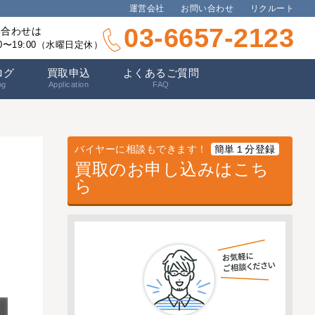
運営会社
お問い合わせ
リクルート
03-6657-2123
い合わせは
00〜19:00（水曜日定休）
ログ
買取申込
よくあるご質問
og
Application
FAQ
バイヤーに相談もできます！
簡単１分登録
買取のお申し込みはこち
ら