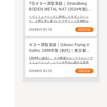
7弦ギター買取実績｜Strandberg
BODEN METAL NX7 (2024年製)｜
東京都江戸川区より店舗にご来店
ヘヴィミュージックに特化したモダンスペッ
ク。人間工学に基づいたデザインと圧倒的なプ
レイアビリティを誇る7弦モデル「Strandberg
BODEN METAL NX7」。 スウェーデン発、独
2026年07月17日
買取実績
自の設計思想で現代のギタリスト […]
ギター買取実績｜Gibson Flying V
Gothic 1999年製 (初代)｜東京都江
戸川区より店舗へお持ち込み
1999年に誕生し、その硬派なルックスからヘヴ
ィミュージック・シーンを中心に絶大な支持を
集めたギブソンの「Gothic」シリーズ。今回
は、生産初年度となる1999年製の「Gibson
2026年07月17日
買取実績
Flying V Gothic」をご […]