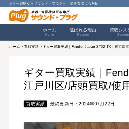
ギター買取ならサウンド・プラグへ｜楽器買取にも対応
ホーム
選ばれる理由
買取シス
Home
Reason
System
ホーム
>
買取実績
> ギター買取実績｜Fender Japan ST62-TX｜
ギター買取実績｜Fender
江戸川区/店頭買取/使
買取実績
最終更新日：2024年07月22日