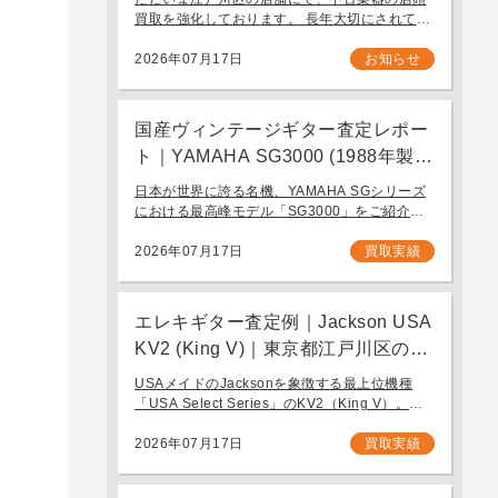
ります。
買取を強化しております。 長年大切にされてき
たギターを、次に必要とする方へ引き継ぐお手
伝いをさせてください。 お近く（東京都内・千
2026年07月17日
お知らせ
葉県など）からの持ち込み査定も大歓迎です。
国産ヴィンテージギター査定レポー
ト｜YAMAHA SG3000 (1988年製)
｜千葉県野田市のお客様より店舗に
日本が世界に誇る名機、YAMAHA SGシリーズ
て買取
における最高峰モデル「SG3000」をご紹介し
ます。1982年の登場以来、その圧倒的な完成度
と豪華なルックスで国内外問わず多くのギタリ
2026年07月17日
買取実績
ストを魅了し続けるフラッグシップモデル […]
エレキギター査定例｜Jackson USA
KV2 (King V)｜東京都江戸川区のお
客様より店舗にて買取
USAメイドのJacksonを象徴する最上位機種
「USA Select Series」のKV2（King V）。ハ
ードロックやヘヴィメタルシーンにおいて長き
にわたり愛され続ける、鋭角なフォルムと洗練
2026年07月17日
買取実績
された演奏性を兼ね備え […]