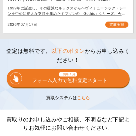
1999年に誕生し、その硬派なルックスからヘヴィミュージック・シー
ンを中心に絶大な支持を集めたギブソンの「Gothic」シリーズ。今回
は、生産初年度となる1999年製の「Gibson Flying V Gothic」をご
[…]
2026年07月17日
買取実績
査定は無料です。
以下のボタン
からお申し込みく
ださい！
簡単１分
フォーム入力で無料査定スタート
買取システムは
こちら
買取りのお申し込みやご相談、不明点など下記よ
りお気軽にお問い合わせください。