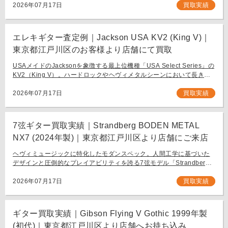
フラッグシップモデル […]
2026年07月17日
買取実績
エレキギター査定例｜Jackson USA KV2 (King V)｜
東京都江戸川区のお客様より店舗にて買取
USAメイドのJacksonを象徴する最上位機種「USA Select Series」の
KV2（King V）。ハードロックやヘヴィメタルシーンにおいて長きに
わたり愛され続ける、鋭角なフォルムと洗練された演奏性を兼ね備え
[…]
2026年07月17日
買取実績
7弦ギター買取実績｜Strandberg BODEN METAL
NX7 (2024年製)｜東京都江戸川区より店舗にご来店
ヘヴィミュージックに特化したモダンスペック。人間工学に基づいた
デザインと圧倒的なプレイアビリティを誇る7弦モデル「Strandberg
BODEN METAL NX7」。 スウェーデン発、独自の設計思想で現代のギ
タリスト […]
2026年07月17日
買取実績
ギター買取実績｜Gibson Flying V Gothic 1999年製
(初代)｜東京都江戸川区より店舗へお持ち込み