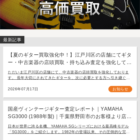
最新記事
【夏のギター買取強化中！】江戸川区の店舗にてギタ
ー・中古楽器の店頭買取・持ち込み査定を強化してお
ります。
ただいま江戸川区の店舗にて、中古楽器の店頭買取を強化しておりま
す。 長年大切にされてきたギターを、次に必要とする方へ引き継ぐお
手伝いをさせてください。 お近く（東京都内・千葉県など）からの持
ち込み査定も大歓迎です。
2026年07月17日
お知らせ
国産ヴィンテージギター査定レポート｜YAMAHA
SG3000 (1988年製)｜千葉県野田市のお客様より店舗
にて買取
日本が世界に誇る名機、YAMAHA SGシリーズにおける最高峰モデル
「SG3000」をご紹介します。1982年の登場以来、その圧倒的な完成
度と豪華なルックスで国内外問わず多くのギタリストを魅了し続ける