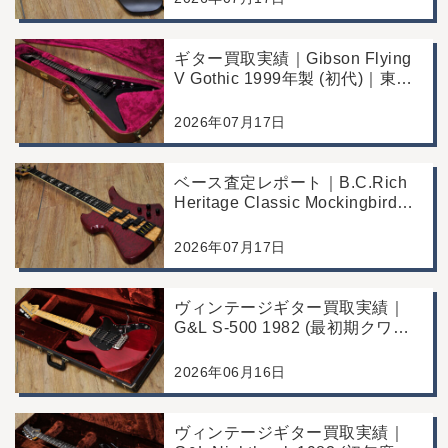
ギター買取実績｜Gibson Flying
V Gothic 1999年製 (初代)｜東京
都江戸川区より店舗へお持ち込み
2026年07月17日
ベース査定レポート｜B.C.Rich
Heritage Classic Mockingbird
Bass｜千葉県市川市よりご来店
にて買取
2026年07月17日
ヴィンテージギター買取実績｜
G&L S-500 1982 (最初期クワガ
タヘッド)｜東京都江戸川区/店頭
買取/コンディション良好の査定
2026年06月16日
例
ヴィンテージギター買取実績｜