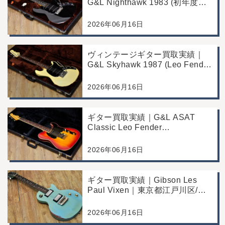
G&L Nighthawk 1983 (初年度マ
ッチングヘッド)｜東京都江戸川
区/店頭買取/コンディション良好
2026年06月16日
の査定例
ヴィンテージギター買取実績｜
G&L Skyhawk 1987 (Leo Fender
Fine Tuner Vibrato)｜東京都江戸
川区/店頭買取/コンディション良
2026年06月16日
好の査定例
ギター買取実績｜G&L ASAT
Classic Leo Fender
Commemorative Edition｜東京都
江戸川区/店頭買取/コンディショ
2026年06月16日
ン良好の査定例
ギター買取実績｜Gibson Les
Paul Vixen｜東京都江戸川区/店
頭買取/年代なりの使用感の査定
例
2026年06月16日