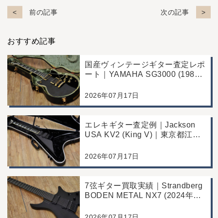
前の記事
次の記事
おすすめ記事
国産ヴィンテージギター査定レポ
ート｜YAMAHA SG3000 (1988
年製)｜千葉県野田市のお客様よ
り店舗にて買取
2026年07月17日
エレキギター査定例｜Jackson
USA KV2 (King V)｜東京都江戸
川区のお客様より店舗にて買取
2026年07月17日
7弦ギター買取実績｜Strandberg
BODEN METAL NX7 (2024年製)
｜東京都江戸川区より店舗にご来
店
2026年07月17日