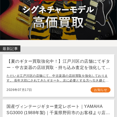
最新記事
【夏のギター買取強化中！】江戸川区の店舗にてギタ
ー・中古楽器の店頭買取・持ち込み査定を強化してお
ります。
ただいま江戸川区の店舗にて、中古楽器の店頭買取を強化しておりま
す。 長年大切にされてきたギターを、次に必要とする方へ引き継ぐお
手伝いをさせてください。 お近く（東京都内・千葉県など）からの持
ち込み査定も大歓迎です。
2026年07月17日
お知らせ
国産ヴィンテージギター査定レポート｜YAMAHA
SG3000 (1988年製)｜千葉県野田市のお客様より店舗