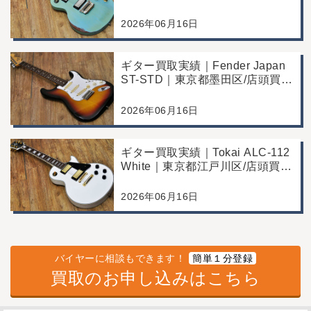
頭買取/年代なりの使用感の査定
例
2026年06月16日
ギター買取実績｜Fender Japan
ST-STD｜東京都墨田区/店頭買
取/年代なりの使用感の査定例
2026年06月16日
ギター買取実績｜Tokai ALC-112
White｜東京都江戸川区/店頭買
取/コンディション良好の査定例
2026年06月16日
バイヤーに相談もできます！
簡単１分登録
買取のお申し込みはこちら