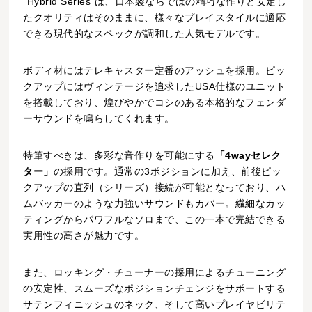
“Hybrid Series”は、日本製ならではの精巧な作りと安定し
たクオリティはそのままに、様々なプレイスタイルに適応
できる現代的なスペックが調和した人気モデルです。
ボディ材にはテレキャスター定番のアッシュを採用。ピッ
クアップにはヴィンテージを追求したUSA仕様のユニット
を搭載しており、煌びやかでコシのある本格的なフェンダ
ーサウンドを鳴らしてくれます。
特筆すべきは、多彩な音作りを可能にする
「4wayセレク
ター」
の採用です。通常の3ポジションに加え、前後ピッ
クアップの直列（シリーズ）接続が可能となっており、ハ
ムバッカーのような力強いサウンドもカバー。繊細なカッ
ティングからパワフルなソロまで、この一本で完結できる
実用性の高さが魅力です。
また、ロッキング・チューナーの採用によるチューニング
の安定性、スムーズなポジションチェンジをサポートする
サテンフィニッシュのネック、そして高いプレイヤビリテ