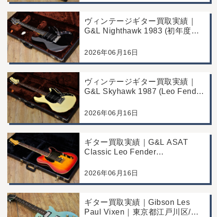
ヴィンテージギター買取実績｜
G&L Nighthawk 1983 (初年度マ
ッチングヘッド)｜東京都江戸川
区/店頭買取/コンディション良好
2026年06月16日
の査定例
ヴィンテージギター買取実績｜
G&L Skyhawk 1987 (Leo Fender
Fine Tuner Vibrato)｜東京都江戸
川区/店頭買取/コンディション良
2026年06月16日
好の査定例
ギター買取実績｜G&L ASAT
Classic Leo Fender
Commemorative Edition｜東京都
江戸川区/店頭買取/コンディショ
2026年06月16日
ン良好の査定例
ギター買取実績｜Gibson Les
Paul Vixen｜東京都江戸川区/店