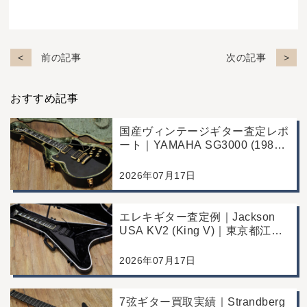
前の記事
次の記事
おすすめ記事
国産ヴィンテージギター査定レポ
ート｜YAMAHA SG3000 (1988
年製)｜千葉県野田市のお客様よ
り店舗にて買取
2026年07月17日
エレキギター査定例｜Jackson
USA KV2 (King V)｜東京都江戸
川区のお客様より店舗にて買取
2026年07月17日
7弦ギター買取実績｜Strandberg