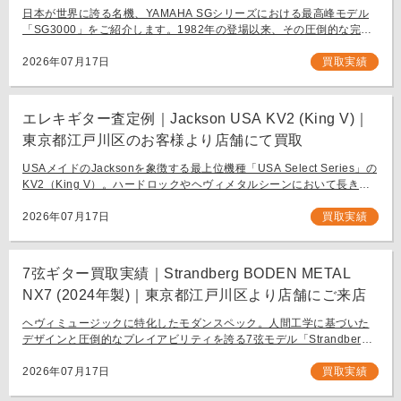
にて買取
日本が世界に誇る名機、YAMAHA SGシリーズにおける最高峰モデル
「SG3000」をご紹介します。1982年の登場以来、その圧倒的な完成
度と豪華なルックスで国内外問わず多くのギタリストを魅了し続ける
フラッグシップモデル […]
2026年07月17日
買取実績
エレキギター査定例｜Jackson USA KV2 (King V)｜
東京都江戸川区のお客様より店舗にて買取
USAメイドのJacksonを象徴する最上位機種「USA Select Series」の
KV2（King V）。ハードロックやヘヴィメタルシーンにおいて長きに
わたり愛され続ける、鋭角なフォルムと洗練された演奏性を兼ね備え
[…]
2026年07月17日
買取実績
7弦ギター買取実績｜Strandberg BODEN METAL
NX7 (2024年製)｜東京都江戸川区より店舗にご来店
ヘヴィミュージックに特化したモダンスペック。人間工学に基づいた
デザインと圧倒的なプレイアビリティを誇る7弦モデル「Strandberg
BODEN METAL NX7」。 スウェーデン発、独自の設計思想で現代のギ
タリスト […]
2026年07月17日
買取実績