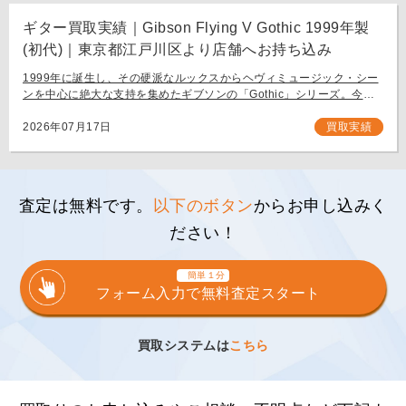
ギター買取実績｜Gibson Flying V Gothic 1999年製
(初代)｜東京都江戸川区より店舗へお持ち込み
1999年に誕生し、その硬派なルックスからヘヴィミュージック・シー
ンを中心に絶大な支持を集めたギブソンの「Gothic」シリーズ。今回
は、生産初年度となる1999年製の「Gibson Flying V Gothic」をご
[…]
2026年07月17日
買取実績
査定は無料です。
以下のボタン
からお申し込みく
ださい！
簡単１分
フォーム入力で無料査定スタート
買取システムは
こちら