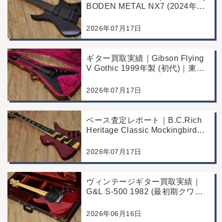
BODEN METAL NX7 (2024年製)
｜東京都江戸川区より店舗にご来
店
2026年07月17日
ギター買取実績｜Gibson Flying
V Gothic 1999年製 (初代)｜東京
都江戸川区より店舗へお持ち込み
2026年07月17日
ベース査定レポート｜B.C.Rich
Heritage Classic Mockingbird
Bass｜千葉県市川市よりご来店
にて買取
2026年07月17日
ヴィンテージギター買取実績｜
G&L S-500 1982 (最初期クワガ
タヘッド)｜東京都江戸川区/店頭
買取/コンディション良好の査定
2026年06月16日
例