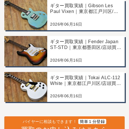
ギター買取実績｜Gibson Les
Paul Vixen｜東京都江戸川区/店
頭買取/年代なりの使用感の査定
例
2026年06月16日
ギター買取実績｜Fender Japan
ST-STD｜東京都墨田区/店頭買
取/年代なりの使用感の査定例
2026年06月16日
ギター買取実績｜Tokai ALC-112
White｜東京都江戸川区/店頭買
取/コンディション良好の査定例
2026年06月16日
バイヤーに相談もできます！
簡単１分登録