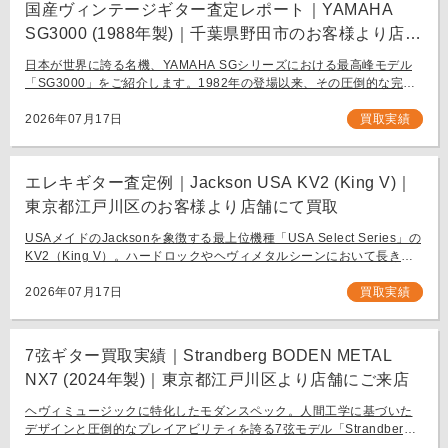
国産ヴィンテージギター査定レポート｜YAMAHA
SG3000 (1988年製)｜千葉県野田市のお客様より店舗
にて買取
日本が世界に誇る名機、YAMAHA SGシリーズにおける最高峰モデル
「SG3000」をご紹介します。1982年の登場以来、その圧倒的な完成
度と豪華なルックスで国内外問わず多くのギタリストを魅了し続ける
フラッグシップモデル […]
2026年07月17日
買取実績
エレキギター査定例｜Jackson USA KV2 (King V)｜
東京都江戸川区のお客様より店舗にて買取
USAメイドのJacksonを象徴する最上位機種「USA Select Series」の
KV2（King V）。ハードロックやヘヴィメタルシーンにおいて長きに
わたり愛され続ける、鋭角なフォルムと洗練された演奏性を兼ね備え
[…]
2026年07月17日
買取実績
7弦ギター買取実績｜Strandberg BODEN METAL
NX7 (2024年製)｜東京都江戸川区より店舗にご来店
ヘヴィミュージックに特化したモダンスペック。人間工学に基づいた
デザインと圧倒的なプレイアビリティを誇る7弦モデル「Strandberg
BODEN METAL NX7」。 スウェーデン発、独自の設計思想で現代のギ