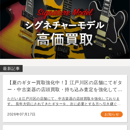
最新記事
【夏のギター買取強化中！】江戸川区の店舗にてギタ
ー・中古楽器の店頭買取・持ち込み査定を強化してお
ります。
ただいま江戸川区の店舗にて、中古楽器の店頭買取を強化しておりま
す。 長年大切にされてきたギターを、次に必要とする方へ引き継ぐお
手伝いをさせてください。 お近く（東京都内・千葉県など）からの持
ち込み査定も大歓迎です。
2026年07月17日
お知らせ