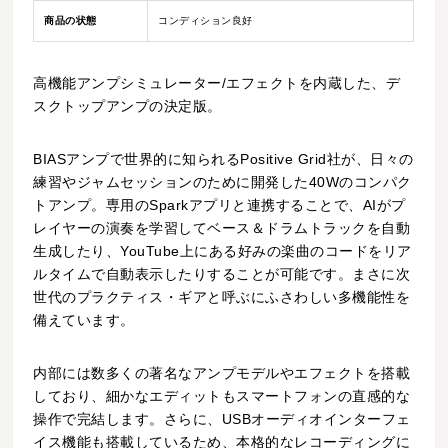
商品の状態
コンディション良好
高機能アンプシミュレーター/エフェクトを内蔵した、デ
スクトップアンプの決定版。
BIASアンプで世界的に知られるPositive Grid社が、日々の
練習やジャムセッションのために開発した40Wのコンパク
トアンプ。専用のSparkアプリと連携することで、AIがプ
レイヤーの演奏を学習してベース＆ドラムトラックを自動
生成したり、YouTube上にある好みの楽曲のコードをリア
ルタイムで自動表示したりすることが可能です。まさに次
世代のプラクティス・ギアと呼ぶにふさわしい多機能性を
備えています。
内部には数多くの著名なアンプモデルやエフェクトを搭載
しており、細かなエディットもスマートフォンの直感的な
操作で完結します。さらに、USBオーディオインターフェ
イス機能も搭載しているため、本格的なレコーディングに