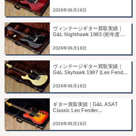
タヘッド)｜東京都江戸川区/店頭
買取/コンディション良好の査定
2026年06月16日
例
ヴィンテージギター買取実績｜
G&L Nighthawk 1983 (初年度マ
ッチングヘッド)｜東京都江戸川
区/店頭買取/コンディション良好
2026年06月16日
の査定例
ヴィンテージギター買取実績｜
G&L Skyhawk 1987 (Leo Fender
Fine Tuner Vibrato)｜東京都江戸
川区/店頭買取/コンディション良
2026年06月16日
好の査定例
ギター買取実績｜G&L ASAT
Classic Leo Fender
Commemorative Edition｜東京都
江戸川区/店頭買取/コンディショ
2026年06月16日
ン良好の査定例