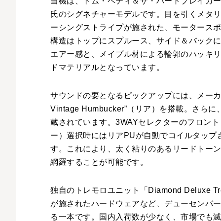
当機は、トム・ペティ＆ザ・ハートブレイカーズの
氏のシグネチャーモデルです。目を引くメタリ
ーシングストライプが施された、モータース
構造はトップにスプルース、サイド＆バック
エアー感と、メイプル材による輪郭のハッキ
ドマテリアルとなっています。
サウンドの要となるピックアップには、メーカーオリジ
Vintage Humbucker”（リア）を搭載。さら
蔵されています。3WAYセレクターのフロン
ー）選択時にはリアPUが自動でコイルタップ
す。これにより、太く粘りのあるリードトーン
網羅することが可能です。
独自のトレモロユニット「Diamond Delux
が施されたハードウェアなど、デューセンバ
る一本です。国内入荷数が少なく、市場でも