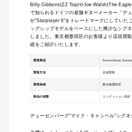
Billy Gibbons(ZZ Top)やJoe Walsh(
で知られるドイツの老舗ギターメーカー「デュー
が”Starplayer II”をトレードマーク
ッグシップモデルをベースにした稀少なシグネチャーモデ
しました。東京都墨田区のお客様より店頭買
績をご紹介いたします。
買取商品
Duesenberg Starpl
買取方法
店頭買取
買取地域
東京都墨田区
商品の状態
コンディション良好
デューセンバーグ”マイク・キャンベル”シグ