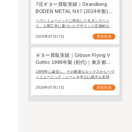
7弦ギター買取実績｜Strandberg
BODEN METAL NX7 (2024年製)｜
東京都江戸川区より店舗にご来店
ヘヴィミュージックに特化したモダンスペッ
ク。人間工学に基づいたデザインと圧倒的なプ
レイアビリティを誇る7弦モデル「Strandberg
BODEN METAL NX7」。 スウェーデン発、独
2026年07月17日
買取実績
自の設計思想で現代のギタリスト […]
ギター買取実績｜Gibson Flying V
Gothic 1999年製 (初代)｜東京都江
戸川区より店舗へお持ち込み
1999年に誕生し、その硬派なルックスからヘヴ
ィミュージック・シーンを中心に絶大な支持を
集めたギブソンの「Gothic」シリーズ。今回
は、生産初年度となる1999年製の「Gibson
2026年07月17日
買取実績
Flying V Gothic」をご […]