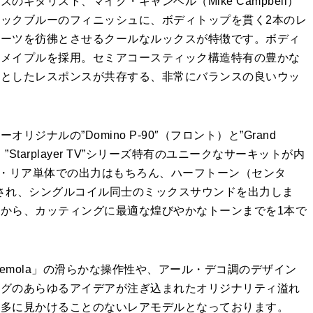
ギタリスト、マイク・キャンベル（Mike Campbell）
ックブルーのフィニッシュに、ボディトップを貫く2本のレ
ポーツを彷彿とさせるクールなルックスが特徴です。ボディ
にメイプルを採用。セミアコースティック構造特有の豊かな
リとしたレスポンスが共存する、非常にバランスの良いウッ
ナルの”Domino P-90″（フロント）と”Grand
に、”Starplayer TV”シリーズ特有のユニークなサーキットが内
ト・リア単体での出力はもちろん、ハーフトーン（センタ
され、シングルコイル同士のミックスサウンドを出力しま
から、カッティングに最適な煌びやかなトーンまでを1本で
e Tremola」の滑らかな操作性や、アール・デコ調のデザイン
ーグのあらゆるアイデアが注ぎ込まれたオリジナリティ溢れ
滅多に見かけることのないレアモデルとなっております。