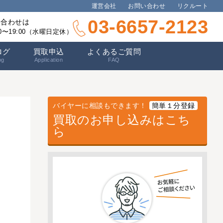
運営会社
お問い合わせ
リクルート
03-6657-2123
い合わせは
00〜19:00（水曜日定休）
ログ
買取申込
よくあるご質問
og
Application
FAQ
バイヤーに相談もできます！
簡単１分登録
買取のお申し込みはこち
ら
ン