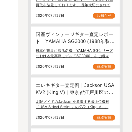
ります。
買取を強化しております。 長年大切にされてき
たギターを、次に必要とする方へ引き継ぐお手
伝いをさせてください。 お近く（東京都内・千
2026年07月17日
お知らせ
葉県など）からの持ち込み査定も大歓迎です。
国産ヴィンテージギター査定レポー
ト｜YAMAHA SG3000 (1988年製)
｜千葉県野田市のお客様より店舗に
日本が世界に誇る名機、YAMAHA SGシリーズ
て買取
における最高峰モデル「SG3000」をご紹介し
ます。1982年の登場以来、その圧倒的な完成度
と豪華なルックスで国内外問わず多くのギタリ
2026年07月17日
買取実績
ストを魅了し続けるフラッグシップモデル […]
エレキギター査定例｜Jackson USA
KV2 (King V)｜東京都江戸川区のお
客様より店舗にて買取
USAメイドのJacksonを象徴する最上位機種
「USA Select Series」のKV2（King V）。ハ
ードロックやヘヴィメタルシーンにおいて長き
にわたり愛され続ける、鋭角なフォルムと洗練
2026年07月17日
買取実績
された演奏性を兼ね備え […]