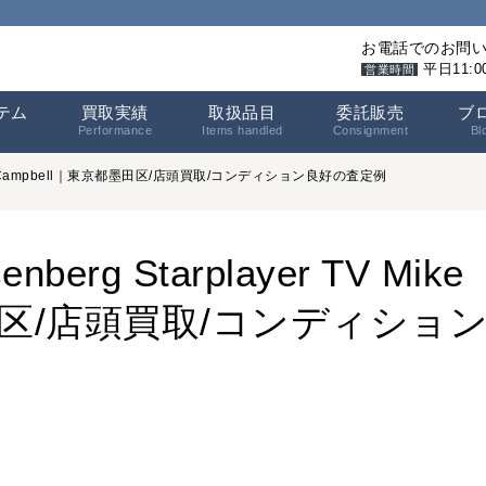
お電話でのお問
平日11:
営業時間
テム
買取実績
取扱品目
委託販売
ブ
Performance
Items handled
Consignment
Bl
 Mike Campbell｜東京都墨田区/店頭買取/コンディション良好の査定例
g Starplayer TV Mike
墨田区/店頭買取/コンディショ