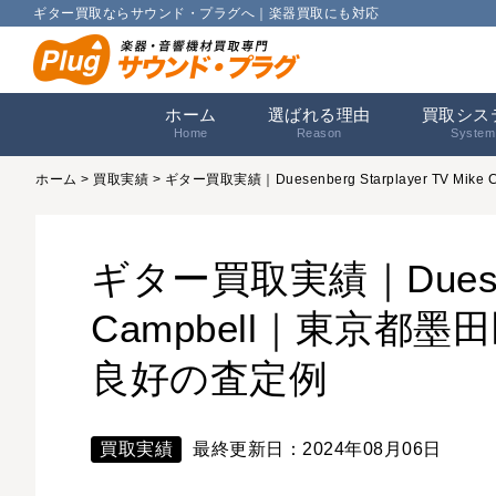
ギター買取ならサウンド・プラグへ｜楽器買取にも対応
ホーム
選ばれる理由
買取シス
Home
Reason
System
ホーム
>
買取実績
> ギター買取実績｜Duesenberg Starplayer TV
ギター買取実績｜Duesenber
Campbell｜東京都
良好の査定例
買取実績
最終更新日：2024年08月06日