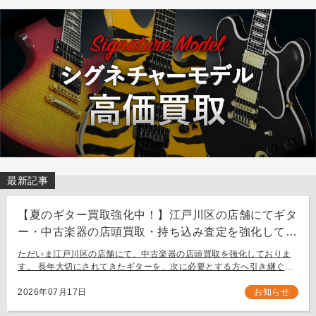
最新記事
【夏のギター買取強化中！】江戸川区の店舗にてギタ
ー・中古楽器の店頭買取・持ち込み査定を強化してお
ります。
ただいま江戸川区の店舗にて、中古楽器の店頭買取を強化しておりま
す。 長年大切にされてきたギターを、次に必要とする方へ引き継ぐお
手伝いをさせてください。 お近く（東京都内・千葉県など）からの持
ち込み査定も大歓迎です。
2026年07月17日
お知らせ