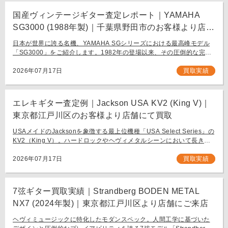
国産ヴィンテージギター査定レポート｜YAMAHA
SG3000 (1988年製)｜千葉県野田市のお客様より店舗
にて買取
日本が世界に誇る名機、YAMAHA SGシリーズにおける最高峰モデル
「SG3000」をご紹介します。1982年の登場以来、その圧倒的な完成
度と豪華なルックスで国内外問わず多くのギタリストを魅了し続ける
フラッグシップモデル […]
2026年07月17日
買取実績
エレキギター査定例｜Jackson USA KV2 (King V)｜
東京都江戸川区のお客様より店舗にて買取
USAメイドのJacksonを象徴する最上位機種「USA Select Series」の
KV2（King V）。ハードロックやヘヴィメタルシーンにおいて長きに
わたり愛され続ける、鋭角なフォルムと洗練された演奏性を兼ね備え
[…]
2026年07月17日
買取実績
7弦ギター買取実績｜Strandberg BODEN METAL
NX7 (2024年製)｜東京都江戸川区より店舗にご来店
ヘヴィミュージックに特化したモダンスペック。人間工学に基づいた