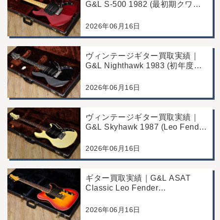
G&L S-500 1982 (最初期クワガ
タヘッド)｜東京都江戸川区/店頭
買取/コンディション良好の査定
2026年06月16日
例
ヴィンテージギター買取実績｜
G&L Nighthawk 1983 (初年度マ
ッチングヘッド)｜東京都江戸川
区/店頭買取/コンディション良好
2026年06月16日
の査定例
ヴィンテージギター買取実績｜
G&L Skyhawk 1987 (Leo Fender
Fine Tuner Vibrato)｜東京都江戸
川区/店頭買取/コンディション良
2026年06月16日
好の査定例
ギター買取実績｜G&L ASAT
Classic Leo Fender
Commemorative Edition｜東京都
江戸川区/店頭買取/コンディショ
2026年06月16日
ン良好の査定例