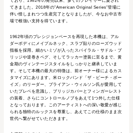
ており、1982年の発売以来、多くのプレイヤーに愛され
てきました。2018年の”American Original Series”登場に
伴い惜しまれつつ生産完了となりましたが、今なお中古市
場で根強い支持を得ています。
1962年頃のプレシジョンベースを再現した本機は、アル
ダーボディにメイプルネック、スラブ貼りのローズウッド
指板を採用。細かいミゾが入ったスパイラル・サドル・ブ
リッジや逆巻きペグ、そしてラッカー塗装に至るまで、黄
金期のヴィンテージスタイルをしっかりと継承していま
す。そして本機の最大の特徴は、前オーナー様によるカス
タマイズにあります。米ロックバンド「ザ・ビーチ・ボー
イズ」のリーダー、ブライアン・ウィルソン氏が愛用して
いたプレベを意識し、ブリッジカバーとフィンガーレスト
の装着、さらにコントロールノブをあえて1つ外した仕様
となっております。このアーティストへの深い敬愛が感じ
られる独特のルックスを尊重し、あえてこの仕様のまま次
世代へ繋がせていただきます。