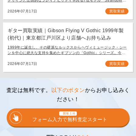
デザインと圧倒的なプレイアビリティを誇る7弦モデル「Strandberg
BODEN METAL NX7」。 スウェーデン発、独自の設計思想で現代のギ
タリスト […]
2026年07月17日
買取実績
ギター買取実績｜Gibson Flying V Gothic 1999年製
(初代)｜東京都江戸川区より店舗へお持ち込み
1999年に誕生し、その硬派なルックスからヘヴィミュージック・シー
ンを中心に絶大な支持を集めたギブソンの「Gothic」シリーズ。今回
は、生産初年度となる1999年製の「Gibson Flying V Gothic」をご
[…]
2026年07月17日
買取実績
査定は無料です。
以下のボタン
からお申し込みく
ださい！
簡単１分
フォーム入力で無料査定スタート