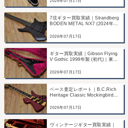
2026年07月17日
7弦ギター買取実績｜Strandberg
BODEN METAL NX7 (2024年製)
｜東京都江戸川区より店舗にご来
店
2026年07月17日
ギター買取実績｜Gibson Flying
V Gothic 1999年製 (初代)｜東京
都江戸川区より店舗へお持ち込み
2026年07月17日
ベース査定レポート｜B.C.Rich
Heritage Classic Mockingbird
Bass｜千葉県市川市よりご来店
にて買取
2026年07月17日
ヴィンテージギター買取実績｜