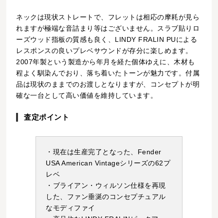
ネックは現状ストレートで、フレットは相応の摩耗が見ら
れますが極端な音詰まり等はございません。スラブ貼りロ
ーズウッド指板の質感も良く、LINDY FRALIN PUによる
レスポンスの良いプレベサウンドが存分に楽しめます。
2007年製という製造から年月を経た個体ゆえに、木材も
程よく馴染んでおり、落ち着いたトーンが魅力です。付属
品は現状のままでのお渡しとなりますが、コンセプトが明
確な一台として高い価値を維持しています。
査定ポイント
・現在は生産完了となった、Fender
USA American Vintageシリーズの62プ
レベ
・ブライアン・ウィルソン仕様を再現
した、ファン垂涎のコンセプチュアル
なモディファイ