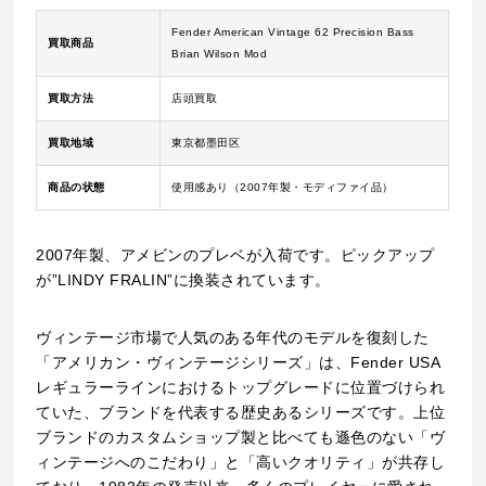
Fender American Vintage 62 Precision Bass
買取商品
Brian Wilson Mod
買取方法
店頭買取
買取地域
東京都墨田区
商品の状態
使用感あり（2007年製・モディファイ品）
2007年製、アメビンのプレベが入荷です。ピックアップ
が”LINDY FRALIN”に換装されています。
ヴィンテージ市場で人気のある年代のモデルを復刻した
「アメリカン・ヴィンテージシリーズ」は、Fender USA
レギュラーラインにおけるトップグレードに位置づけられ
ていた、ブランドを代表する歴史あるシリーズです。上位
ブランドのカスタムショップ製と比べても遜色のない「ヴ
ィンテージへのこだわり」と「高いクオリティ」が共存し