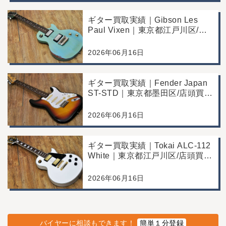
ギター買取実績｜Gibson Les
Paul Vixen｜東京都江戸川区/店
頭買取/年代なりの使用感の査定
例
2026年06月16日
ギター買取実績｜Fender Japan
ST-STD｜東京都墨田区/店頭買
取/年代なりの使用感の査定例
2026年06月16日
ギター買取実績｜Tokai ALC-112
White｜東京都江戸川区/店頭買
取/コンディション良好の査定例
2026年06月16日
バイヤーに相談もできます！
簡単１分登録