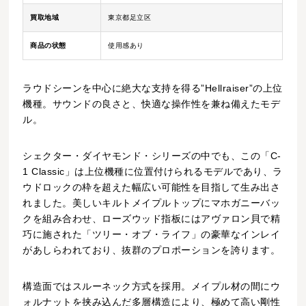
買取地域
東京都足立区
商品の状態
使用感あり
ラウドシーンを中心に絶大な支持を得る”Hellraiser”の上位
機種。サウンドの良さと、快適な操作性を兼ね備えたモデ
ル。
シェクター・ダイヤモンド・シリーズの中でも、この「C-
1 Classic」は上位機種に位置付けられるモデルであり、ラ
ウドロックの枠を超えた幅広い可能性を目指して生み出さ
れました。美しいキルトメイプルトップにマホガニーバッ
クを組み合わせ、ローズウッド指板にはアヴァロン貝で精
巧に施された「ツリー・オブ・ライフ」の豪華なインレイ
があしらわれており、抜群のプロポーションを誇ります。
構造面ではスルーネック方式を採用。メイプル材の間にウ
ォルナットを挟み込んだ多層構造により、極めて高い剛性