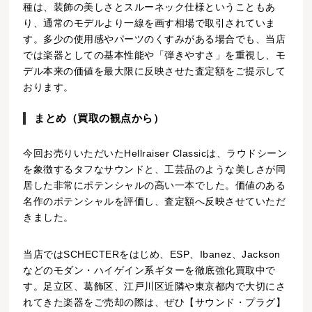
種は、装飾の美しさとスルーネック仕様ということもあ
り、通常のモデルより一線を画す相場で取引されていま
す。多少の使用感やパーツのくすみがある場合でも、当店
では楽器としての基本性能や「弾きやすさ」を重視し、モ
デル本来の価値を最大限に反映させた査定額をご提示して
おります。
まとめ（買取の観点から）
今回お売りいただいたHellraiser Classicは、ラウドシーン
を象徴するタフなサウンドと、工芸品のような美しさが同
居した非常にポテンシャルの高い一本でした。価値のある
名作のポテンシャルを評価し、査定額へ反映させていただ
きました。
当店ではSCHECTERをはじめ、ESP、Ibanez、Jackson
などのモダン・ハイゲイン系ギターを徹底強化買取中で
す。足立区、葛飾区、江戸川区近隣や東京都内で大切にさ
れてきた楽器をご売却の際は、ぜひ【サウンド・プラグ】