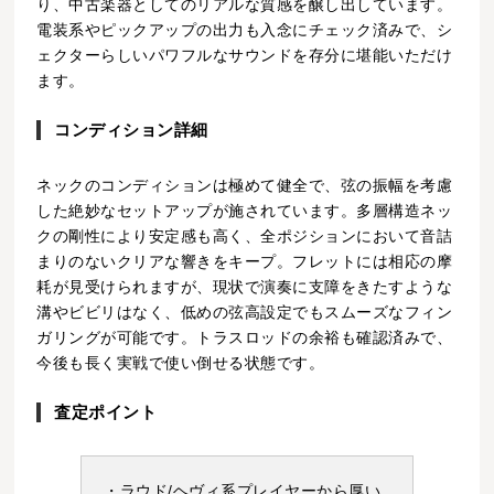
り、中古楽器としてのリアルな質感を醸し出しています。
電装系やピックアップの出力も入念にチェック済みで、シ
ェクターらしいパワフルなサウンドを存分に堪能いただけ
ます。
コンディション詳細
ネックのコンディションは極めて健全で、弦の振幅を考慮
した絶妙なセットアップが施されています。多層構造ネッ
クの剛性により安定感も高く、全ポジションにおいて音詰
まりのないクリアな響きをキープ。フレットには相応の摩
耗が見受けられますが、現状で演奏に支障をきたすような
溝やビビリはなく、低めの弦高設定でもスムーズなフィン
ガリングが可能です。トラスロッドの余裕も確認済みで、
今後も長く実戦で使い倒せる状態です。
査定ポイント
・ラウド/ヘヴィ系プレイヤーから厚い