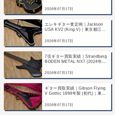
年製)｜千葉県野田市のお客様よ
り店舗にて買取
2026年07月17日
エレキギター査定例｜Jackson
USA KV2 (King V)｜東京都江戸
川区のお客様より店舗にて買取
2026年07月17日
7弦ギター買取実績｜Strandberg
BODEN METAL NX7 (2024年製)
｜東京都江戸川区より店舗にご来
店
2026年07月17日
ギター買取実績｜Gibson Flying
V Gothic 1999年製 (初代)｜東京
都江戸川区より店舗へお持ち込み
2026年07月17日