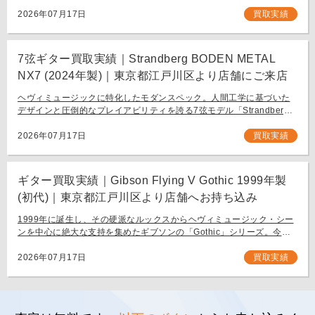
わたり愛され続ける、鋭角なフォルムと洗練された演奏性を兼ね備え
[…]
2026年07月17日
買取実績
7弦ギター買取実績｜Strandberg BODEN METAL
NX7 (2024年製)｜東京都江戸川区より店舗にご来店
ヘヴィミュージックに特化したモダンスペック。人間工学に基づいた
デザインと圧倒的なプレイアビリティを誇る7弦モデル「Strandberg
BODEN METAL NX7」。 スウェーデン発、独自の設計思想で現代のギ
タリスト […]
2026年07月17日
買取実績
ギター買取実績｜Gibson Flying V Gothic 1999年製
(初代)｜東京都江戸川区より店舗へお持ち込み
1999年に誕生し、その硬派なルックスからヘヴィミュージック・シー
ンを中心に絶大な支持を集めたギブソンの「Gothic」シリーズ。今回
は、生産初年度となる1999年製の「Gibson Flying V Gothic」をご
[…]
2026年07月17日
買取実績