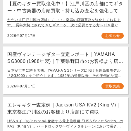
【夏のギター買取強化中！】江戸川区の店舗にてギタ
ー・中古楽器の店頭買取・持ち込み査定を強化してお
ります。
ただいま江戸川区の店舗にて、中古楽器の店頭買取を強化しておりま
す。 長年大切にされてきたギターを、次に必要とする方へ引き継ぐお
手伝いをさせてください。 お近く（東京都内・千葉県など）からの持
ち込み査定も大歓迎です。
2026年07月17日
お知らせ
国産ヴィンテージギター査定レポート｜YAMAHA
SG3000 (1988年製)｜千葉県野田市のお客様より店舗
にて買取
日本が世界に誇る名機、YAMAHA SGシリーズにおける最高峰モデル
「SG3000」をご紹介します。1982年の登場以来、その圧倒的な完成
度と豪華なルックスで国内外問わず多くのギタリストを魅了し続ける
フラッグシップモデル […]
2026年07月17日
買取実績
エレキギター査定例｜Jackson USA KV2 (King V)｜
東京都江戸川区のお客様より店舗にて買取
USAメイドのJacksonを象徴する最上位機種「USA Select Series」の
KV2（King V）。ハードロックやヘヴィメタルシーンにおいて長きに