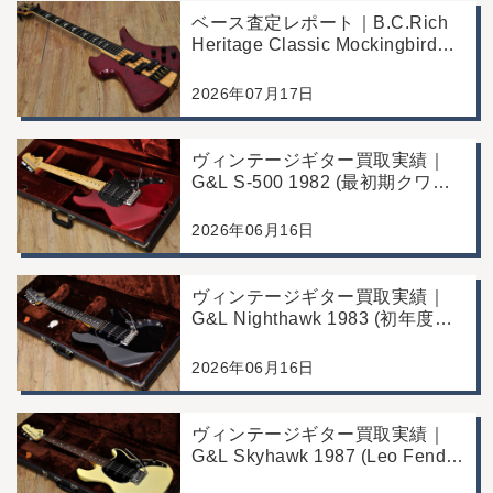
ベース査定レポート｜B.C.Rich
Heritage Classic Mockingbird
Bass｜千葉県市川市よりご来店
にて買取
2026年07月17日
ヴィンテージギター買取実績｜
G&L S-500 1982 (最初期クワガ
タヘッド)｜東京都江戸川区/店頭
買取/コンディション良好の査定
2026年06月16日
例
ヴィンテージギター買取実績｜
G&L Nighthawk 1983 (初年度マ
ッチングヘッド)｜東京都江戸川
区/店頭買取/コンディション良好
2026年06月16日
の査定例
ヴィンテージギター買取実績｜
G&L Skyhawk 1987 (Leo Fender
Fine Tuner Vibrato)｜東京都江戸