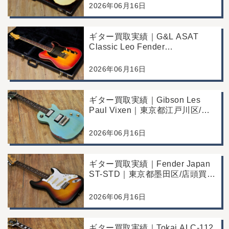
川区/店頭買取/コンディション良
2026年06月16日
好の査定例
ギター買取実績｜G&L ASAT
Classic Leo Fender
Commemorative Edition｜東京都
江戸川区/店頭買取/コンディショ
2026年06月16日
ン良好の査定例
ギター買取実績｜Gibson Les
Paul Vixen｜東京都江戸川区/店
頭買取/年代なりの使用感の査定
例
2026年06月16日
ギター買取実績｜Fender Japan
ST-STD｜東京都墨田区/店頭買
取/年代なりの使用感の査定例
2026年06月16日
ギター買取実績｜Tokai ALC-112