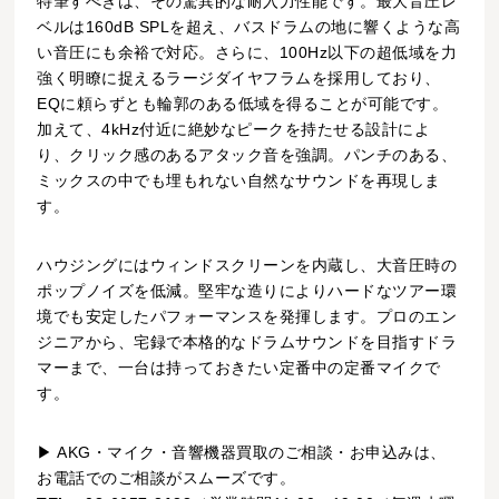
特筆すべきは、その驚異的な耐入力性能です。最大音圧レ
ベルは160dB SPLを超え、バスドラムの地に響くような高
い音圧にも余裕で対応。さらに、100Hz以下の超低域を力
強く明瞭に捉えるラージダイヤフラムを採用しており、
EQに頼らずとも輪郭のある低域を得ることが可能です。
加えて、4kHz付近に絶妙なピークを持たせる設計によ
り、クリック感のあるアタック音を強調。パンチのある、
ミックスの中でも埋もれない自然なサウンドを再現しま
す。
ハウジングにはウィンドスクリーンを内蔵し、大音圧時の
ポップノイズを低減。堅牢な造りによりハードなツアー環
境でも安定したパフォーマンスを発揮します。プロのエン
ジニアから、宅録で本格的なドラムサウンドを目指すドラ
マーまで、一台は持っておきたい定番中の定番マイクで
す。
▶ AKG・マイク・音響機器買取のご相談・お申込みは、
お電話でのご相談がスムーズです。