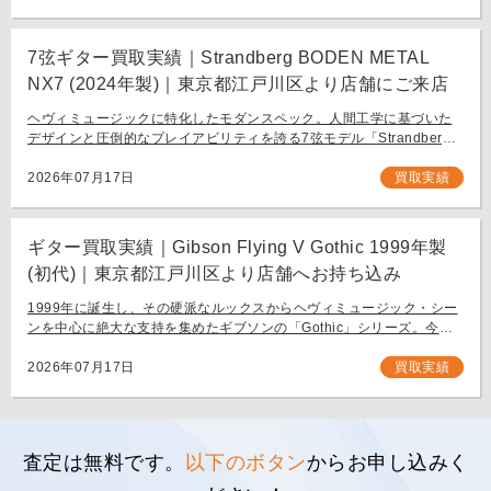
7弦ギター買取実績｜Strandberg BODEN METAL
NX7 (2024年製)｜東京都江戸川区より店舗にご来店
ヘヴィミュージックに特化したモダンスペック。人間工学に基づいた
デザインと圧倒的なプレイアビリティを誇る7弦モデル「Strandberg
BODEN METAL NX7」。 スウェーデン発、独自の設計思想で現代のギ
タリスト […]
2026年07月17日
買取実績
ギター買取実績｜Gibson Flying V Gothic 1999年製
(初代)｜東京都江戸川区より店舗へお持ち込み
1999年に誕生し、その硬派なルックスからヘヴィミュージック・シー
ンを中心に絶大な支持を集めたギブソンの「Gothic」シリーズ。今回
は、生産初年度となる1999年製の「Gibson Flying V Gothic」をご
[…]
2026年07月17日
買取実績
査定は無料です。
以下のボタン
からお申し込みく