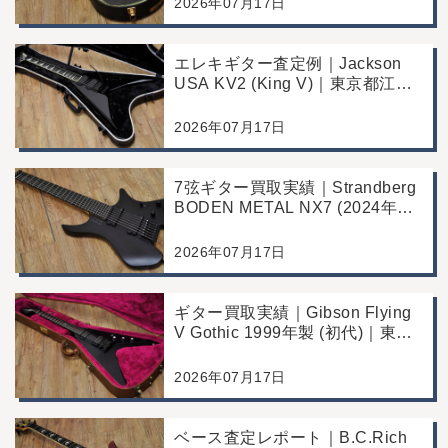
2026年07月17日
エレキギター査定例｜Jackson
USA KV2 (King V)｜東京都江戸
川区のお客様より店舗にて買取
2026年07月17日
7弦ギター買取実績｜Strandberg
BODEN METAL NX7 (2024年製)
｜東京都江戸川区より店舗にご来
店
2026年07月17日
ギター買取実績｜Gibson Flying
V Gothic 1999年製 (初代)｜東京
都江戸川区より店舗へお持ち込み
2026年07月17日
ベース査定レポート｜B.C.Rich