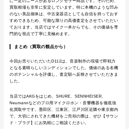
に一定のニーズがあるロングセラー商品です。そのため、
買取相場も非常に安定しています。特に本機のような凹み
のない美品個体は、中古楽器店としても自信を持っておす
すめできるため、可能な限りの高価査定をさせていただい
ております。当店ではマイク一本からでも、その価値を専
門的な視点で丁寧に見極めます。
まとめ（買取の観点から）
今回お売りいただいたD112は、音楽制作の現場で即戦力
となる素晴らしいコンディションでした。価値のある名機
のポテンシャルを評価し、査定額へ反映させていただきま
した。
当店ではAKGをはじめ、SHURE、SENNHEISER、
Neumannなどのプロ用マイクロホン・音響機器を徹底強
化買取中です。墨田区、江東区、江戸川区近隣や東京都内
で、大切にされてきた機材をご売却の際は、ぜひ【サウン
ド・プラグ】にお気軽にご相談ください。