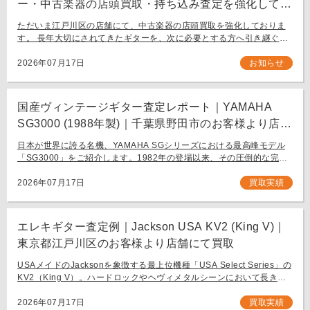
ー・中古楽器の店頭買取・持ち込み査定を強化してお
ります。
ただいま江戸川区の店舗にて、中古楽器の店頭買取を強化しておりま
す。 長年大切にされてきたギターを、次に必要とする方へ引き継ぐお
手伝いをさせてください。 お近く（東京都内・千葉県など）からの持
ち込み査定も大歓迎です。
2026年07月17日
お知らせ
国産ヴィンテージギター査定レポート｜YAMAHA
SG3000 (1988年製)｜千葉県野田市のお客様より店舗
にて買取
日本が世界に誇る名機、YAMAHA SGシリーズにおける最高峰モデル
「SG3000」をご紹介します。1982年の登場以来、その圧倒的な完成
度と豪華なルックスで国内外問わず多くのギタリストを魅了し続ける
フラッグシップモデル […]
2026年07月17日
買取実績
エレキギター査定例｜Jackson USA KV2 (King V)｜
東京都江戸川区のお客様より店舗にて買取
USAメイドのJacksonを象徴する最上位機種「USA Select Series」の
KV2（King V）。ハードロックやヘヴィメタルシーンにおいて長きに
わたり愛され続ける、鋭角なフォルムと洗練された演奏性を兼ね備え
[…]
2026年07月17日
買取実績