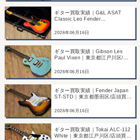
ギター買取実績｜G&L ASAT
Classic Leo Fender
Commemorative Edition｜東京都
江戸川区/店頭買取/コンディショ
2026年06月16日
ン良好の査定例
ギター買取実績｜Gibson Les
Paul Vixen｜東京都江戸川区/店
頭買取/年代なりの使用感の査定
例
2026年06月16日
ギター買取実績｜Fender Japan
ST-STD｜東京都墨田区/店頭買
取/年代なりの使用感の査定例
2026年06月16日
ギター買取実績｜Tokai ALC-112
White｜東京都江戸川区/店頭買