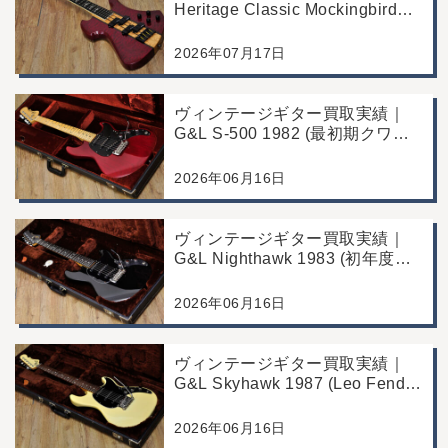
Heritage Classic Mockingbird
Bass｜千葉県市川市よりご来店
にて買取
2026年07月17日
ヴィンテージギター買取実績｜
G&L S-500 1982 (最初期クワガ
タヘッド)｜東京都江戸川区/店頭
買取/コンディション良好の査定
2026年06月16日
例
ヴィンテージギター買取実績｜
G&L Nighthawk 1983 (初年度マ
ッチングヘッド)｜東京都江戸川
区/店頭買取/コンディション良好
2026年06月16日
の査定例
ヴィンテージギター買取実績｜
G&L Skyhawk 1987 (Leo Fender
Fine Tuner Vibrato)｜東京都江戸
川区/店頭買取/コンディション良
2026年06月16日
好の査定例