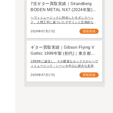
7弦ギター買取実績｜Strandberg
BODEN METAL NX7 (2024年製)｜
東京都江戸川区より店舗にご来店
ヘヴィミュージックに特化したモダンスペッ
ク。人間工学に基づいたデザインと圧倒的なプ
レイアビリティを誇る7弦モデル「Strandberg
BODEN METAL NX7」。 スウェーデン発、独
2026年07月17日
買取実績
自の設計思想で現代のギタリスト […]
ギター買取実績｜Gibson Flying V
Gothic 1999年製 (初代)｜東京都江
戸川区より店舗へお持ち込み
1999年に誕生し、その硬派なルックスからヘヴ
ィミュージック・シーンを中心に絶大な支持を
集めたギブソンの「Gothic」シリーズ。今回
は、生産初年度となる1999年製の「Gibson
2026年07月17日
買取実績
Flying V Gothic」をご […]