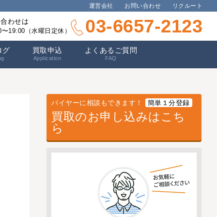
運営会社
お問い合わせ
リクルート
03-6657-2123
い合わせは
00〜19:00（水曜日定休）
ログ
買取申込
よくあるご質問
og
Application
FAQ
バイヤーに相談もできます！
簡単１分登録
買取のお申し込みはこち
ら