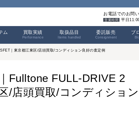
お電話でのお問
平日11:
営業時間
テム
買取実績
取扱品目
委託販売
ブ
Performance
Items handled
Consignment
Bl
 2 MOSFET｜東京都江東区/店頭買取/コンディション良好の査定例
tone FULL-DRIVE 2
東区/店頭買取/コンディション