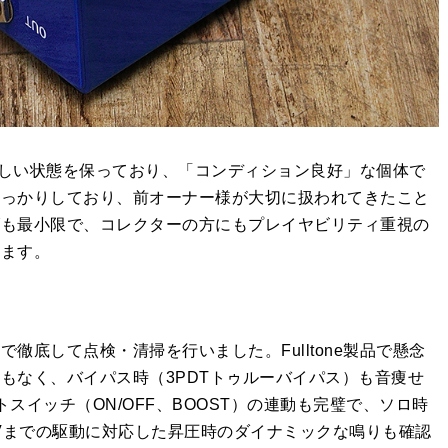
常に美しい状態を保っており、「コンディション良好」な個体で
しっかりしており、前オーナー様が大切に扱われてきたこと
げも最小限で、コレクターの方にもプレイヤビリティ重視の
います。
徹底して点検・清掃を行いました。Fulltone製品で懸念
もなく、バイパス時（3PDTトゥルーバイパス）も音痩せ
スイッチ（ON/OFF、BOOST）の連動も完璧で、ソロ時
8Vまでの駆動に対応した昇圧時のダイナミックな鳴りも確認