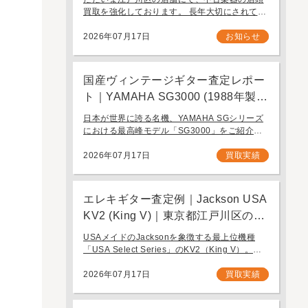
ります。
買取を強化しております。 長年大切にされてき
たギターを、次に必要とする方へ引き継ぐお手
伝いをさせてください。 お近く（東京都内・千
2026年07月17日
お知らせ
葉県など）からの持ち込み査定も大歓迎です。
国産ヴィンテージギター査定レポー
ト｜YAMAHA SG3000 (1988年製)
｜千葉県野田市のお客様より店舗に
日本が世界に誇る名機、YAMAHA SGシリーズ
て買取
における最高峰モデル「SG3000」をご紹介し
ます。1982年の登場以来、その圧倒的な完成度
と豪華なルックスで国内外問わず多くのギタリ
2026年07月17日
買取実績
ストを魅了し続けるフラッグシップモデル […]
エレキギター査定例｜Jackson USA
KV2 (King V)｜東京都江戸川区のお
客様より店舗にて買取
USAメイドのJacksonを象徴する最上位機種
「USA Select Series」のKV2（King V）。ハ
ードロックやヘヴィメタルシーンにおいて長き
にわたり愛され続ける、鋭角なフォルムと洗練
2026年07月17日
買取実績
された演奏性を兼ね備え […]