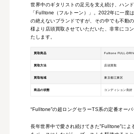
世界中のギタリストの足元を支え続け、ハン
「Fulltone（フルトーン）」。2022年
の絶えないブランドですが、その中でも不動
様より店頭買取させていただいた、非常にコンディシ
たします。
買取商品
Fulltone FULL-DR
買取方法
店頭買取
買取地域
東京都江東区
商品の状態
コンディション良好（
“Fulltone”の超ロングセラーTS系の定番
長年世界中で愛され続けてきた”Fulltone”によ