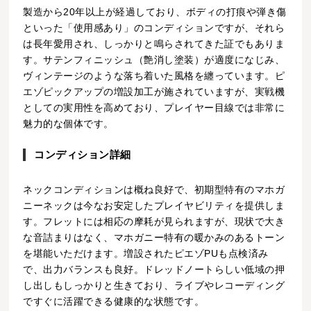
製造から20年以上が経過しており、ボディの打痕や弾き傷
といった「使用感あり」のコンディションですが、それら
は長年愛用され、しっかりと鳴らされてきた証でもありま
す。サテンフィニッシュ（艶消し塗装）が適度になじみ、
ヴィンテージのような落ち着いた風格を纏っています。ピ
エゾピックアップの増設加工が施されていますが、実戦機
としての実用性を高めており、プレイヤー目線では非常に
魅力的な個体です。
コンディション詳細
ネックコンディションは概ね良好で、初期型特有のマホガ
ニーネックは今なお安定したプレイヤビリティを提供しま
す。フレットには相応の摩耗が見られますが、現状で大き
な音詰まりはなく、マホガニー特有の暖かみのあるトーン
を堪能いただけます。増設されたピエゾPUも点検済み
で、出力バランスも良好。ドレッドノートらしい低域の押
し出しもしっかりと生きており、ライブやレコーディング
ですぐに活躍できる健康的な状態です。