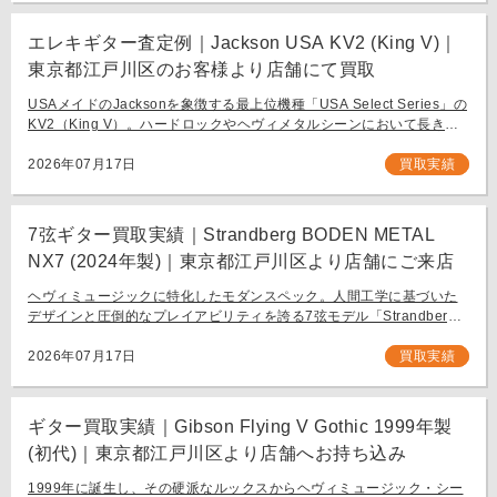
エレキギター査定例｜Jackson USA KV2 (King V)｜
東京都江戸川区のお客様より店舗にて買取
USAメイドのJacksonを象徴する最上位機種「USA Select Series」の
KV2（King V）。ハードロックやヘヴィメタルシーンにおいて長きに
わたり愛され続ける、鋭角なフォルムと洗練された演奏性を兼ね備え
[…]
2026年07月17日
買取実績
7弦ギター買取実績｜Strandberg BODEN METAL
NX7 (2024年製)｜東京都江戸川区より店舗にご来店
ヘヴィミュージックに特化したモダンスペック。人間工学に基づいた
デザインと圧倒的なプレイアビリティを誇る7弦モデル「Strandberg
BODEN METAL NX7」。 スウェーデン発、独自の設計思想で現代のギ
タリスト […]
2026年07月17日
買取実績
ギター買取実績｜Gibson Flying V Gothic 1999年製
(初代)｜東京都江戸川区より店舗へお持ち込み
1999年に誕生し、その硬派なルックスからヘヴィミュージック・シー