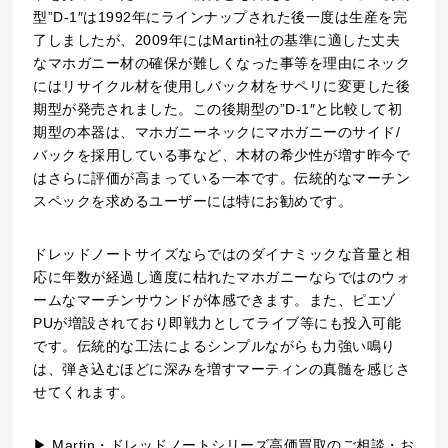
型”D-1″は1992年にラインナップされた後一度は生産を完
了しましたが、2009年にはMartin社の基準に適した丈夫
なマホガニー材の確保が難しくなった事等を理由にネック
にはリサイクル材を使用しバック材をサペリに変更した後
期型が発売されました。この後期型の”D-1″と比較して初
期型の本器は、マホガニーネックにマホガニーのサイド/
バックを採用している事など、木材の希少性が増す昨今で
はさらに評価が高まっている一本です。伝統的なマーチン
スペックを求めるユーザーには特にお勧めです。
ドレッドノートサイズならではのダイナミックな音量と相
応に年数が経過し適度に枯れたマホガニーならではのウォ
ームなマーチンサウンドが体感できます。また、ピエゾ
PUが増設されており即戦力としてライブ等にも投入可能
です。伝統的な工法によるシンプルながらも力強い鳴り
は、弾き込むほどに深みを増すマーティンの真髄を感じさ
せてくれます。
▶ Martin・ドレッドノートシリーズ高価買取のご相談・お