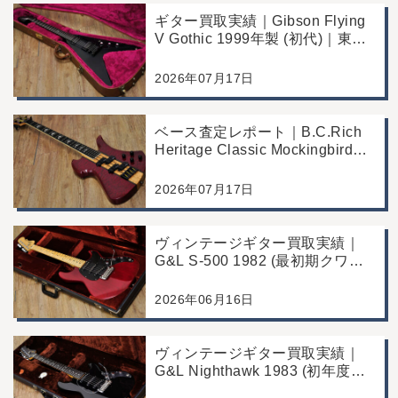
ギター買取実績｜Gibson Flying
V Gothic 1999年製 (初代)｜東京
都江戸川区より店舗へお持ち込み
2026年07月17日
ベース査定レポート｜B.C.Rich
Heritage Classic Mockingbird
Bass｜千葉県市川市よりご来店
にて買取
2026年07月17日
ヴィンテージギター買取実績｜
G&L S-500 1982 (最初期クワガ
タヘッド)｜東京都江戸川区/店頭
買取/コンディション良好の査定
2026年06月16日
例
ヴィンテージギター買取実績｜
G&L Nighthawk 1983 (初年度マ
ッチングヘッド)｜東京都江戸川