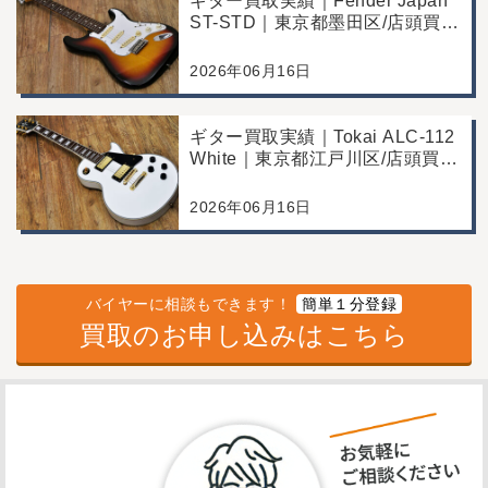
ギター買取実績｜Fender Japan
ST-STD｜東京都墨田区/店頭買
取/年代なりの使用感の査定例
2026年06月16日
ギター買取実績｜Tokai ALC-112
White｜東京都江戸川区/店頭買
取/コンディション良好の査定例
2026年06月16日
バイヤーに相談もできます！
簡単１分登録
買取のお申し込みはこちら