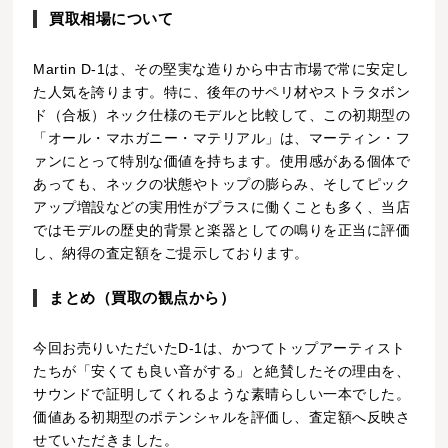
買取相場について
Martin D-1は、その堅実な造りから中古市場で常に安定し
た人気を誇ります。特に、後年のサペリ材やストラタボン
ド（合板）ネック仕様のモデルと比較して、この初期型の
「オール・マホガニー・マテリアル」は、マーティン・フ
ァンにとって特別な価値を持ちます。使用感がある個体で
あっても、ネックの状態やトップの膨らみ、そしてピック
アップ増設などの実用性がプラスに働くことも多く、当店
ではモデルの歴史的背景と楽器としての鳴りを正当に評価
し、納得の査定額をご提示しております。
まとめ（買取の観点から）
今回お売りいただいたD-1は、かつてトップアーティスト
たちが「安くても良い音がする」と絶賛したその理由を、
サウンドで証明してくれるような素晴らしい一本でした。
価値ある初期型のポテンシャルを評価し、査定額へ反映さ
せていただきました。