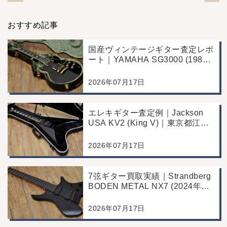
おすすめ記事
国産ヴィンテージギター査定レポ
ート｜YAMAHA SG3000 (1988
年製)｜千葉県野田市のお客様よ
り店舗にて買取
2026年07月17日
エレキギター査定例｜Jackson
USA KV2 (King V)｜東京都江戸
川区のお客様より店舗にて買取
2026年07月17日
7弦ギター買取実績｜Strandberg
BODEN METAL NX7 (2024年製)
｜東京都江戸川区より店舗にご来
店
2026年07月17日