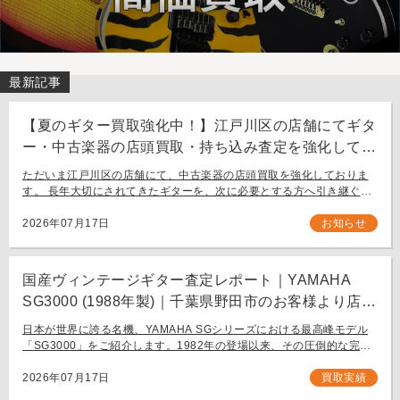
最新記事
【夏のギター買取強化中！】江戸川区の店舗にてギタ
ー・中古楽器の店頭買取・持ち込み査定を強化してお
ります。
ただいま江戸川区の店舗にて、中古楽器の店頭買取を強化しておりま
す。 長年大切にされてきたギターを、次に必要とする方へ引き継ぐお
手伝いをさせてください。 お近く（東京都内・千葉県など）からの持
ち込み査定も大歓迎です。
2026年07月17日
お知らせ
国産ヴィンテージギター査定レポート｜YAMAHA
SG3000 (1988年製)｜千葉県野田市のお客様より店舗
にて買取
日本が世界に誇る名機、YAMAHA SGシリーズにおける最高峰モデル
「SG3000」をご紹介します。1982年の登場以来、その圧倒的な完成
度と豪華なルックスで国内外問わず多くのギタリストを魅了し続ける
フラッグシップモデル […]
2026年07月17日
買取実績