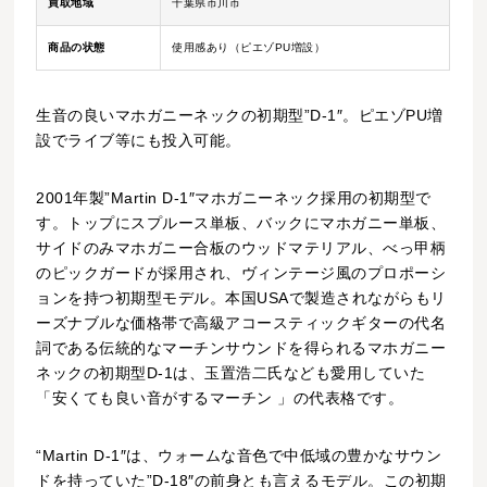
買取地域
千葉県市川市
商品の状態
使用感あり（ピエゾPU増設）
生音の良いマホガニーネックの初期型”D-1″。ピエゾPU増
設でライブ等にも投入可能。
2001年製”Martin D-1″マホガニーネック採用の初期型で
す。トップにスプルース単板、バックにマホガニー単板、
サイドのみマホガニー合板のウッドマテリアル、べっ甲柄
のピックガードが採用され、ヴィンテージ風のプロポーシ
ョンを持つ初期型モデル。本国USAで製造されながらもリ
ーズナブルな価格帯で高級アコースティックギターの代名
詞である伝統的なマーチンサウンドを得られるマホガニー
ネックの初期型D-1は、玉置浩二氏なども愛用していた
「安くても良い音がするマーチン 」の代表格です。
“Martin D-1″は、ウォームな音色で中低域の豊かなサウン
ドを持っていた”D-18″の前身とも言えるモデル。この初期