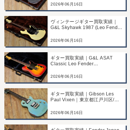
区/店頭買取/コンディション良好
2026年06月16日
の査定例
ヴィンテージギター買取実績｜
G&L Skyhawk 1987 (Leo Fender
Fine Tuner Vibrato)｜東京都江戸
川区/店頭買取/コンディション良
2026年06月16日
好の査定例
ギター買取実績｜G&L ASAT
Classic Leo Fender
Commemorative Edition｜東京都
江戸川区/店頭買取/コンディショ
2026年06月16日
ン良好の査定例
ギター買取実績｜Gibson Les
Paul Vixen｜東京都江戸川区/店
頭買取/年代なりの使用感の査定
例
2026年06月16日