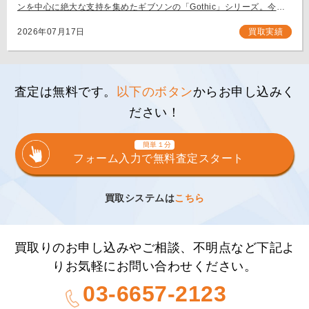
ンを中心に絶大な支持を集めたギブソンの「Gothic」シリーズ。今回
は、生産初年度となる1999年製の「Gibson Flying V Gothic」をご
[…]
2026年07月17日
買取実績
査定は無料です。
以下のボタン
からお申し込みく
ださい！
簡単１分
フォーム入力で無料査定スタート
買取システムは
こちら
買取りのお申し込みやご相談、不明点など下記よ
りお気軽にお問い合わせください。
03-6657-2123