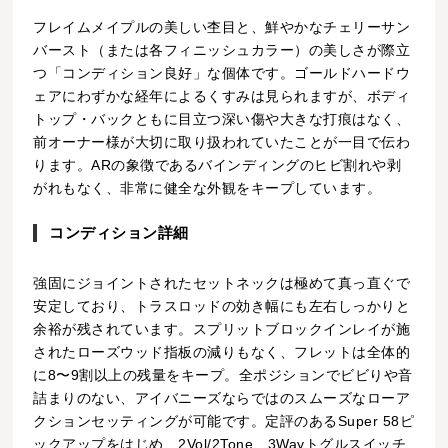
フレイムメイプルの美しい杢目と、鮮やかなチェリーサン
バースト（または各フィニッシュカラー）の美しさが際立
つ「コンディション良好」な個体です。ゴールドハードウ
ェアにわずかな経年によるくすみは見られますが、ボディ
トップ・バックともに目立つ深い傷や大きな打痕はなく、
前オーナー様が大切に取り扱われていたことが一目で伝わ
ります。ARの象徴であるバインディングのヒビ割れや剥
がれもなく、非常に健全な外観をキープしています。
コンディション詳細
強固にジョイントされたセットネックは極めて真っ直ぐで
安定しており、トラスロッドの効き幅にも左右しっかりと
余裕が残されています。スプリットブロックインレイが施
されたローズウッド指板の減りもなく、フレットは全体的
に8〜9割以上の残量をキープ。全ポジションでビビりや音
詰まりのない、アイバニーズならではのスムーズなローア
クションセッティングが可能です。定評のあるSuper 58ピ
ックアップをはじめ、2Vol/2Tone、3Wayトグルスイッチ