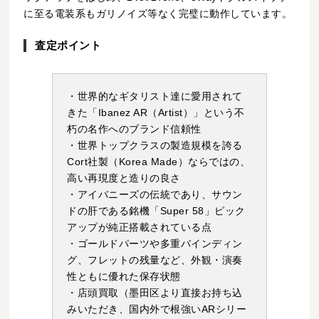
に至る電装系もガリノイズ等なく完璧に動作しています。
査定ポイント
・世界的なギタリスト達に愛用されて
きた「Ibanez AR（Artist）」という不
朽の名作へのブランド信頼性
・世界トップクラスの製造規模を誇る
Cort社製（Korea Made）ならではの、
高い再現度と造りの良さ
・アイバニーズの伝統であり、サウン
ドの肝である銘機「Super 58」ピック
アップが純正搭載されている点
・ゴールドパーツや多重バインディン
グ、フレットの残量など、外観・演奏
性ともに優れた保存状態
・店頭買取（墨田区より直接お持ち込
みいただき、国内外で根強いARシリー