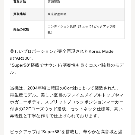
買取方法
店頭買取
買取地域
東京都墨田区
コンディション良好（Super 58ピックアップ搭
商品の状態
載）
美しいプロポーションが完全再現されたKorea Made
の”AR300″。
“Super58″搭載でサウンド/演奏性も良くコスパ抜群のモデ
ル。
当機は、2004年頃に韓国のCort社によって製造された、
再生産モデル。美しい杢目のフレイムメイプルトップやマ
ホガニーボディ、スプリットブロックポジションマーカー
付きの22Fローズウッド指板、セットネック仕様等、高い
再現性と丁寧な作りで仕上げられております。
ピックアップは”Super58″を搭載し、華やかな高音域と温