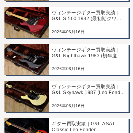
ヴィンテージギター買取実績｜
G&L S-500 1982 (最初期クワガ
タヘッド)｜東京都江戸川区/店頭
買取/コンディション良好の査定
2026年06月16日
例
ヴィンテージギター買取実績｜
G&L Nighthawk 1983 (初年度マ
ッチングヘッド)｜東京都江戸川
区/店頭買取/コンディション良好
2026年06月16日
の査定例
ヴィンテージギター買取実績｜
G&L Skyhawk 1987 (Leo Fender
Fine Tuner Vibrato)｜東京都江戸
川区/店頭買取/コンディション良
2026年06月16日
好の査定例
ギター買取実績｜G&L ASAT
Classic Leo Fender