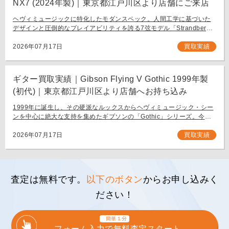
NX7 (2024年製)｜東京都江戸川区より店舗にご来店
ヘヴィミュージックに特化したモダンスペック。人間工学に基づいた
デザインと圧倒的なプレイアビリティを誇る7弦モデル「Strandberg
BODEN METAL NX7」。 スウェーデン発、独自の設計思想で現代のギ
タリスト […]
2026年07月17日
買取実績
ギター買取実績｜Gibson Flying V Gothic 1999年製
(初代)｜東京都江戸川区より店舗へお持ち込み
1999年に誕生し、その硬派なルックスからヘヴィミュージック・シー
ンを中心に絶大な支持を集めたギブソンの「Gothic」シリーズ。今回
は、生産初年度となる1999年製の「Gibson Flying V Gothic」をご
[…]
2026年07月17日
買取実績
査定は無料です。
以下のボタン
からお申し込みく
ださい！
簡単１分
フォーム入力で無料査定スタート