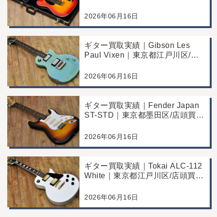
Commemorative Edition｜東京都
江戸川区/店頭買取/コンディショ
2026年06月16日
ン良好の査定例
ギター買取実績｜Gibson Les
Paul Vixen｜東京都江戸川区/店
頭買取/年代なりの使用感の査定
例
2026年06月16日
ギター買取実績｜Fender Japan
ST-STD｜東京都墨田区/店頭買
取/年代なりの使用感の査定例
2026年06月16日
ギター買取実績｜Tokai ALC-112
White｜東京都江戸川区/店頭買
取/コンディション良好の査定例
2026年06月16日