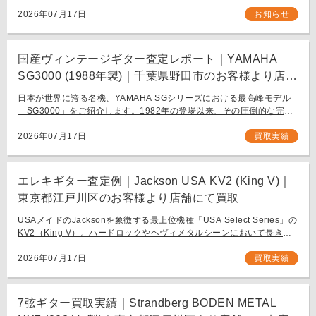
手伝いをさせてください。 お近く（東京都内・千葉県など）からの持
ち込み査定も大歓迎です。
2026年07月17日
お知らせ
国産ヴィンテージギター査定レポート｜YAMAHA
SG3000 (1988年製)｜千葉県野田市のお客様より店舗
にて買取
日本が世界に誇る名機、YAMAHA SGシリーズにおける最高峰モデル
「SG3000」をご紹介します。1982年の登場以来、その圧倒的な完成
度と豪華なルックスで国内外問わず多くのギタリストを魅了し続ける
フラッグシップモデル […]
2026年07月17日
買取実績
エレキギター査定例｜Jackson USA KV2 (King V)｜
東京都江戸川区のお客様より店舗にて買取
USAメイドのJacksonを象徴する最上位機種「USA Select Series」の
KV2（King V）。ハードロックやヘヴィメタルシーンにおいて長きに
わたり愛され続ける、鋭角なフォルムと洗練された演奏性を兼ね備え
[…]
2026年07月17日
買取実績
7弦ギター買取実績｜Strandberg BODEN METAL