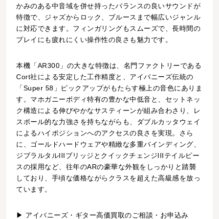
かみのある中音域を併せ持ったバランスの良いサウンドが
特徴で、ジャズからロック、ブルースまで幅広いジャンル
に対応できます。フィンガリングもスムーズで、長時間の
プレイにも疲れにくい操作性の良さも魅力です。
本機「AR300」の大きな特徴は、名門ファクトリーである
Cort社による安定した工作精度と、アイバニーズ伝統の
「Super 58」ピックアップがもたらす極上の音色にありま
す。マホガニーボディ特有の豊かな中低音と、セットネッ
ク構造による伸びやかなサスティーンが組み合わさり、レ
スポール的な力強さを持ちながらも、ダブルカッタウェイ
によるハイポジションへのアクセスの良さを実現。さら
に、ゴールドハードウェアや精緻な多重バインディング、
ジブラルタルIIIブリッジとクイックチェンジIIIテイルピー
スの採用など、往年のARの豪華な外観をしっかりと踏襲
しており、手頃な価格ながらクラスを超えた高級感を放っ
ています。
▶ アイバニーズ・ギター高価買取のご相談・お申込み