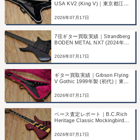
USA KV2 (King V)｜東京都江戸
川区のお客様より店舗にて買取
2026年07月17日
7弦ギター買取実績｜Strandberg
BODEN METAL NX7 (2024年製)
｜東京都江戸川区より店舗にご来
店
2026年07月17日
ギター買取実績｜Gibson Flying
V Gothic 1999年製 (初代)｜東京
都江戸川区より店舗へお持ち込み
2026年07月17日
ベース査定レポート｜B.C.Rich
Heritage Classic Mockingbird
Bass｜千葉県市川市よりご来店
にて買取
2026年07月17日