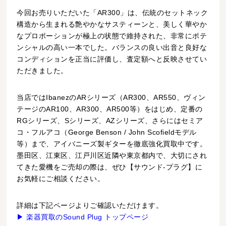
今回お売りいただいた「AR300」は、伝統のセットネック
構造から生まれる艶やかなサスティーンと、美しく華やか
なプロポーションが極上の状態で維持された、非常にポテ
ンシャルの高い一本でした。バランスの良い出音と良好な
コンディションを正当に評価し、査定額へと反映させてい
ただきました。
当店ではIbanezのARシリーズ（AR300、AR550、ヴィン
テージのAR100、AR300、AR500等）をはじめ、定番の
RGシリーズ、Sシリーズ、AZシリーズ、さらにはセミア
コ・フルアコ（George Benson / John Scofieldモデル
等）まで、アイバニーズ製ギターを徹底強化買取中です。
墨田区、江東区、江戸川区近隣や東京都内で、大切にされ
てきた愛機をご売却の際は、ぜひ【サウンド-プラグ】に
お気軽にご相談ください。
詳細は下記ページよりご確認いただけます。
▶ 楽器買取のSound Plug トップページ