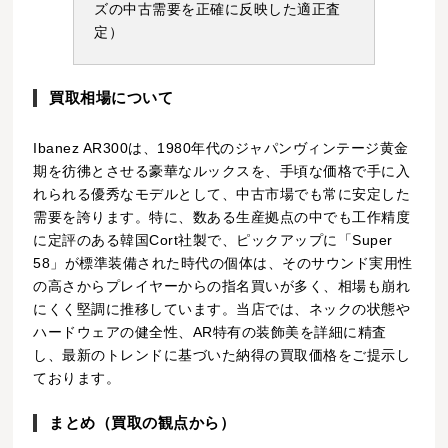
ズの中古需要を正確に反映した適正査
定）
買取相場について
Ibanez AR300は、1980年代のジャパンヴィンテージ黄金
期を彷彿とさせる豪華なルックスを、手頃な価格で手に入
れられる優秀なモデルとして、中古市場でも常に安定した
需要を誇ります。特に、数ある生産拠点の中でも工作精度
に定評のある韓国Cort社製で、ピックアップに「Super
58」が標準装備された時代の個体は、そのサウンド実用性
の高さからプレイヤーからの指名買いが多く、相場も崩れ
にくく堅調に推移しています。当店では、ネックの状態や
ハードウェアの健全性、AR特有の装飾美を詳細に精査
し、最新のトレンドに基づいた納得の買取価格をご提示し
ております。
まとめ（買取の観点から）