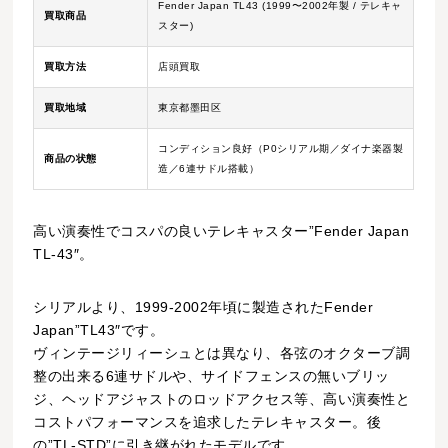
Fender Japan TL43 (1999〜2002年製 / テレキャ
買取商品
スター)
買取方法
店頭買取
買取地域
東京都墨田区
コンディション良好（P0シリアル期／ダイナ楽器製
商品の状態
造／6連サドル搭載）
高い演奏性でコスパの良いテレキャスター”Fender Japan
TL-43″。
シリアルより、1999-2002年頃に製造されたFender
Japan”TL43″です。
ヴィンテージリィーシュとは異なり、各弦のオクターブ調
整の出来る6連サドルや、サイドフェンスの無いブリッ
ジ、ヘッドアジャストのロッドアクセス等、高い演奏性と
コストパフォーマンスを追求したテレキャスター。後
の”TL-STD”に引き継がれたモデルです。