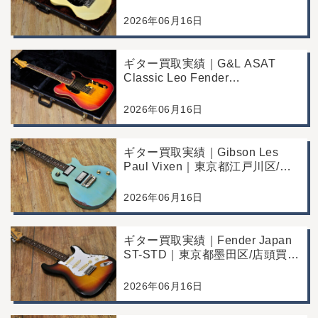
Fine Tuner Vibrato)｜東京都江戸
川区/店頭買取/コンディション良
2026年06月16日
好の査定例
ギター買取実績｜G&L ASAT
Classic Leo Fender
Commemorative Edition｜東京都
江戸川区/店頭買取/コンディショ
2026年06月16日
ン良好の査定例
ギター買取実績｜Gibson Les
Paul Vixen｜東京都江戸川区/店
頭買取/年代なりの使用感の査定
例
2026年06月16日
ギター買取実績｜Fender Japan
ST-STD｜東京都墨田区/店頭買
取/年代なりの使用感の査定例
2026年06月16日