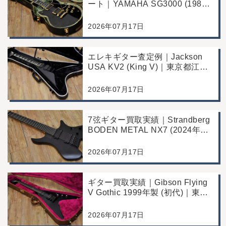
ート｜YAMAHA SG3000 (1988
年製)｜千葉県野田市のお客様よ
り店舗にて買取
2026年07月17日
エレキギター査定例｜Jackson
USA KV2 (King V)｜東京都江戸
川区のお客様より店舗にて買取
2026年07月17日
7弦ギター買取実績｜Strandberg
BODEN METAL NX7 (2024年製)
｜東京都江戸川区より店舗にご来
店
2026年07月17日
ギター買取実績｜Gibson Flying
V Gothic 1999年製 (初代)｜東京
都江戸川区より店舗へお持ち込み
2026年07月17日