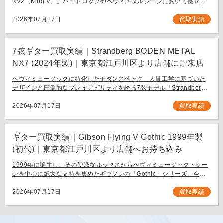
KV2（King V）。ハードロックやヘヴィメタルシーンにおいて長きに
わたり愛され続ける、鋭角なフォルムと洗練された演奏性を兼ね備え
[…]
2026年07月17日
買取実績
7弦ギター買取実績｜Strandberg BODEN METAL
NX7 (2024年製)｜東京都江戸川区より店舗にご来店
ヘヴィミュージックに特化したモダンスペック。人間工学に基づいた
デザインと圧倒的なプレイアビリティを誇る7弦モデル「Strandberg
BODEN METAL NX7」。 スウェーデン発、独自の設計思想で現代のギ
タリスト […]
2026年07月17日
買取実績
ギター買取実績｜Gibson Flying V Gothic 1999年製
(初代)｜東京都江戸川区より店舗へお持ち込み
1999年に誕生し、その硬派なルックスからヘヴィミュージック・シー
ンを中心に絶大な支持を集めたギブソンの「Gothic」シリーズ。今回
は、生産初年度となる1999年製の「Gibson Flying V Gothic」をご
[…]
2026年07月17日
買取実績