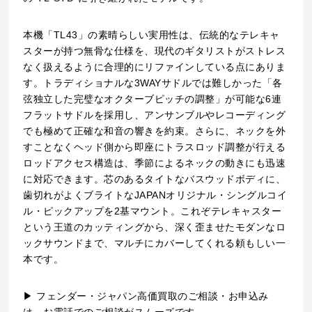
本機「TL43」の素晴らしい実用性は、伝統的なテレキャ
スターが持つ無骨な仕様を、現代のギタリストがストレス
なく扱えるように合理的にリファインしている点にありま
す。トラディショナルな3WAYサドルでは難しかった「各
弦独立した完璧なオクターブピッチの調整」が可能な6連
フラットサドルを採用し、アンサンブルやレコーディング
でも極めて正確な和音の響きを約束。さらに、ネックを外
すことなくヘッド側から即座にトラスロッド調整が行える
ロッドアクセス構造は、季節によるネックの動きにも迅速
に対応できます。芯のあるタイトなバスウッドボディに、
歯切れがよくブライトなJAPANオリジナル・シングルコイ
ル・ピックアップを2基マウント。これぞテレキャスター
という王道のカッティングから、深く歪ませたモダンなロ
ックサウンドまで、マルチにカバーしてくれる頼もしい一
本です。
▶ フェンダー・ジャパン高価買取のご相談・お申込み