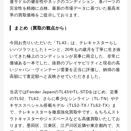
連サドルの健全性やネックのコンディション、各パーツの
完全性を精緻に点検。最新の市場データに基づいた最高水
準の買取価格をご提示しております。
まとめ（買取の観点から）
今回お売りいただいた「TL43」は、テレキャスターらし
いハツラツとしたトーンと、20年もの歳月を丁寧に生き抜
いてきた極上のコンディションが見事に両立した、非常に
価値ある一本でした。抜群のプレイヤビリティと現在の高
いジャパン・ヴィンテージ需要を正当に評価し、納得の最
高額にて査定額へと反映させていただきました。
当店ではFender JapanのTL43やTL-STDをはじめ、定番
のTL52、TL62、さらに希少なシンライン（TL-TN）やテ
キサススペシャル搭載モデル（TL52-TX / TL62-TX）ま
で、テレキャスターを徹底強化買取中です。もちろんスト
ラトキャスターやジャズベースなども高価買取いたしてお
ります。墨田区、江東区、江戸川区近隣や東京都内で、大