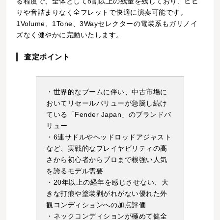
る程度で、全体として8割以上の残量を残しており、ビビ
りや音詰まりなく全フレットで快適に演奏可能です。
1Volume、1Tone、3Wayセレクターの電装系もガリノイ
ズなく健やかに完動いたします。
査定ポイント
・世界的なブームに伴い、中古市場に
おいてリセールバリューが急騰し続け
ている「Fender Japan」のブランドバ
リュー
・6連サドルやヘッドロッドアジャスト
など、実戦的なプレイヤビリティの高
さから初心者からプロまで根強い人気
を誇るモデル需要
・20年以上の経年を感じさせない、大
きな打痕や塗装剥がれがない優れた外
観コンディションへの加点評価
・ネックコンディションが極めて健全