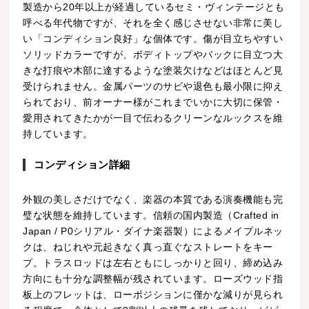
製造から20年以上が経過しているセミ・ヴィンテージとも
呼べる年代物ですが、それを全く感じさせない非常に美し
い「コンディション良好」な個体です。傷が目立ちやすい
ソリッドカラーですが、ボディトップやバックに目立つ大
きな打痕や木部に達するような塗装欠けなどはほとんど見
受けられません。金属パーツのサビや退色も最小限に抑え
られており、前オーナー様がこれまでいかに大切に保管・
愛用されてきたかが一目で伝わるクリーンなルックスを維
持しています。
コンディション詳細
外観の美しさだけでなく、楽器の本質である演奏機能も完
璧な状態を維持しています。信頼の国内製造（Crafted in
Japan / P0シリアル・ダイナ楽器製）によるメイプルネッ
クは、ねじれや元起きなく真っ直ぐなストレートをキー
プ。トラスロッドは左右ともにしっかりと回り、締め込み
方向にも十分な調整幅が残されています。ローズウッド指
板上のフレットは、ローポジションに僅かな減りが見られ