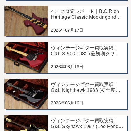
ベース査定レポート｜B.C.Rich
Heritage Classic Mockingbird
Bass｜千葉県市川市よりご来店
にて買取
2026年07月17日
ヴィンテージギター買取実績｜
G&L S-500 1982 (最初期クワガ
タヘッド)｜東京都江戸川区/店頭
買取/コンディション良好の査定
2026年06月16日
例
ヴィンテージギター買取実績｜
G&L Nighthawk 1983 (初年度マ
ッチングヘッド)｜東京都江戸川
区/店頭買取/コンディション良好
2026年06月16日
の査定例
ヴィンテージギター買取実績｜
G&L Skyhawk 1987 (Leo Fender