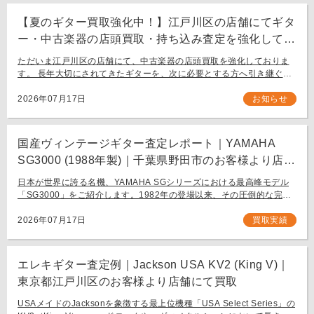
【夏のギター買取強化中！】江戸川区の店舗にてギタ
ー・中古楽器の店頭買取・持ち込み査定を強化してお
ります。
ただいま江戸川区の店舗にて、中古楽器の店頭買取を強化しておりま
す。 長年大切にされてきたギターを、次に必要とする方へ引き継ぐお
手伝いをさせてください。 お近く（東京都内・千葉県など）からの持
ち込み査定も大歓迎です。
2026年07月17日
お知らせ
国産ヴィンテージギター査定レポート｜YAMAHA
SG3000 (1988年製)｜千葉県野田市のお客様より店舗
にて買取
日本が世界に誇る名機、YAMAHA SGシリーズにおける最高峰モデル
「SG3000」をご紹介します。1982年の登場以来、その圧倒的な完成
度と豪華なルックスで国内外問わず多くのギタリストを魅了し続ける
フラッグシップモデル […]
2026年07月17日
買取実績
エレキギター査定例｜Jackson USA KV2 (King V)｜
東京都江戸川区のお客様より店舗にて買取
USAメイドのJacksonを象徴する最上位機種「USA Select Series」の