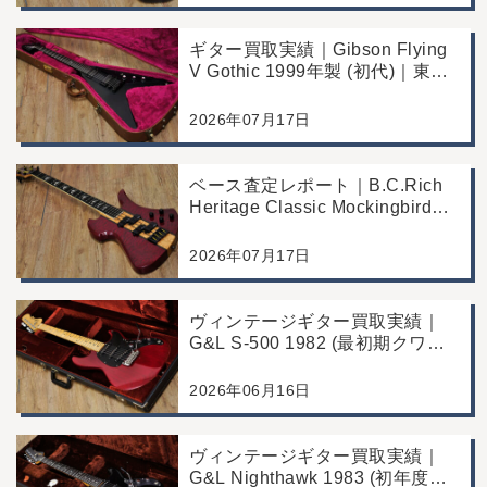
ギター買取実績｜Gibson Flying
V Gothic 1999年製 (初代)｜東京
都江戸川区より店舗へお持ち込み
2026年07月17日
ベース査定レポート｜B.C.Rich
Heritage Classic Mockingbird
Bass｜千葉県市川市よりご来店
にて買取
2026年07月17日
ヴィンテージギター買取実績｜
G&L S-500 1982 (最初期クワガ
タヘッド)｜東京都江戸川区/店頭
買取/コンディション良好の査定
2026年06月16日
例
ヴィンテージギター買取実績｜
G&L Nighthawk 1983 (初年度マ