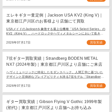
エレキギター査定例｜Jackson USA KV2 (King V)｜
東京都江戸川区のお客様より店舗にて買取
USAメイドのJacksonを象徴する最上位機種「USA Select Series」の
KV2（King V）。ハードロックやヘヴィメタルシーンにおいて長きに
わたり愛され続ける、鋭角なフォルムと洗練された演奏性を兼ね備え
[…]
2026年07月17日
買取実績
7弦ギター買取実績｜Strandberg BODEN METAL
NX7 (2024年製)｜東京都江戸川区より店舗にご来店
ヘヴィミュージックに特化したモダンスペック。人間工学に基づいた
デザインと圧倒的なプレイアビリティを誇る7弦モデル「Strandberg
BODEN METAL NX7」。 スウェーデン発、独自の設計思想で現代のギ
タリスト […]
2026年07月17日
買取実績
ギター買取実績｜Gibson Flying V Gothic 1999年製
(初代)｜東京都江戸川区より店舗へお持ち込み