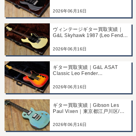
ッチングヘッド)｜東京都江戸川
区/店頭買取/コンディション良好
2026年06月16日
の査定例
ヴィンテージギター買取実績｜
G&L Skyhawk 1987 (Leo Fender
Fine Tuner Vibrato)｜東京都江戸
川区/店頭買取/コンディション良
2026年06月16日
好の査定例
ギター買取実績｜G&L ASAT
Classic Leo Fender
Commemorative Edition｜東京都
江戸川区/店頭買取/コンディショ
2026年06月16日
ン良好の査定例
ギター買取実績｜Gibson Les
Paul Vixen｜東京都江戸川区/店
頭買取/年代なりの使用感の査定
例
2026年06月16日