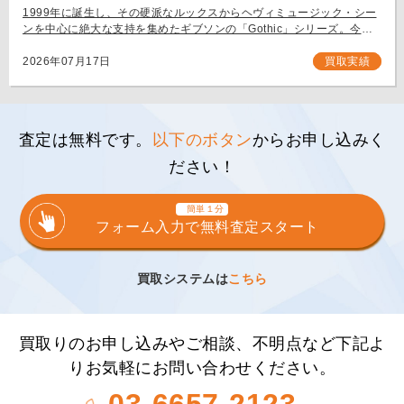
1999年に誕生し、その硬派なルックスからヘヴィミュージック・シー
ンを中心に絶大な支持を集めたギブソンの「Gothic」シリーズ。今回
は、生産初年度となる1999年製の「Gibson Flying V Gothic」をご
[…]
2026年07月17日
買取実績
査定は無料です。
以下のボタン
からお申し込みく
ださい！
簡単１分
フォーム入力で無料査定スタート
買取システムは
こちら
買取りのお申し込みやご相談、不明点など下記よ
りお気軽にお問い合わせください。