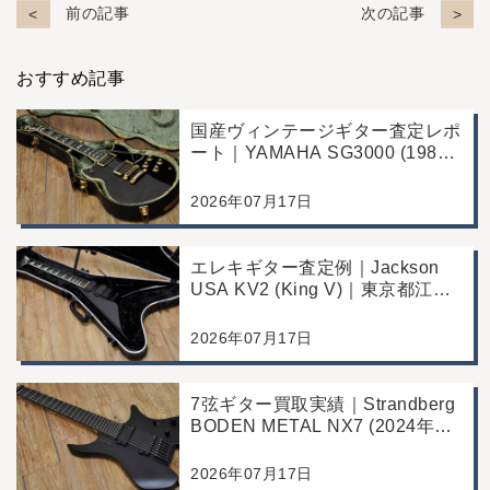
前の記事
次の記事
おすすめ記事
国産ヴィンテージギター査定レポ
ート｜YAMAHA SG3000 (1988
年製)｜千葉県野田市のお客様よ
り店舗にて買取
2026年07月17日
エレキギター査定例｜Jackson
USA KV2 (King V)｜東京都江戸
川区のお客様より店舗にて買取
2026年07月17日
7弦ギター買取実績｜Strandberg
BODEN METAL NX7 (2024年製)
｜東京都江戸川区より店舗にご来
店
2026年07月17日