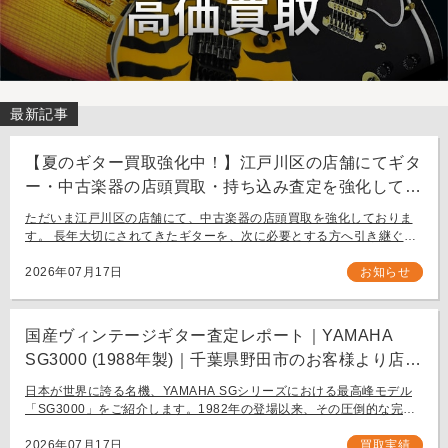
最新記事
【夏のギター買取強化中！】江戸川区の店舗にてギタ
ー・中古楽器の店頭買取・持ち込み査定を強化してお
ります。
ただいま江戸川区の店舗にて、中古楽器の店頭買取を強化しておりま
す。 長年大切にされてきたギターを、次に必要とする方へ引き継ぐお
手伝いをさせてください。 お近く（東京都内・千葉県など）からの持
ち込み査定も大歓迎です。
2026年07月17日
お知らせ
国産ヴィンテージギター査定レポート｜YAMAHA
SG3000 (1988年製)｜千葉県野田市のお客様より店舗
にて買取
日本が世界に誇る名機、YAMAHA SGシリーズにおける最高峰モデル
「SG3000」をご紹介します。1982年の登場以来、その圧倒的な完成
度と豪華なルックスで国内外問わず多くのギタリストを魅了し続ける
フラッグシップモデル […]
2026年07月17日
買取実績