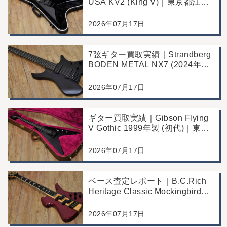
USA KV2 (King V)｜東京都江戸
川区のお客様より店舗にて買取
2026年07月17日
7弦ギター買取実績｜Strandberg
BODEN METAL NX7 (2024年製)
｜東京都江戸川区より店舗にご来
店
2026年07月17日
ギター買取実績｜Gibson Flying
V Gothic 1999年製 (初代)｜東京
都江戸川区より店舗へお持ち込み
2026年07月17日
ベース査定レポート｜B.C.Rich
Heritage Classic Mockingbird
Bass｜千葉県市川市よりご来店
にて買取
2026年07月17日