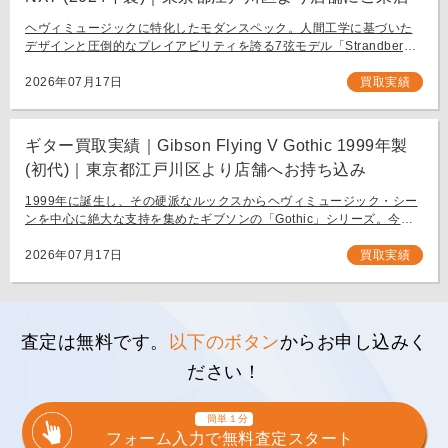
ヘヴィミュージックに特化したモダンスペック。人間工学に基づいた
デザインと圧倒的なプレイアビリティを誇る7弦モデル「Strandberg
BODEN METAL NX7」。 スウェーデン発、独自の設計思想で現代のギ
タリスト […]
2026年07月17日
買取実績
ギター買取実績｜Gibson Flying V Gothic 1999年製
(初代)｜東京都江戸川区より店舗へお持ち込み
1999年に誕生し、その硬派なルックスからヘヴィミュージック・シー
ンを中心に絶大な支持を集めたギブソンの「Gothic」シリーズ。今回
は、生産初年度となる1999年製の「Gibson Flying V Gothic」をご
[…]
2026年07月17日
買取実績
査定は無料です。
以下のボタン
からお申し込みく
ださい！
簡単１分
フォーム入力で無料査定スタート