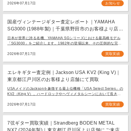
ち込み査定も大歓迎です。
2026年07月17日
お知らせ
国産ヴィンテージギター査定レポート｜YAMAHA
SG3000 (1988年製)｜千葉県野田市のお客様より店舗
にて買取
日本が世界に誇る名機、YAMAHA SGシリーズにおける最高峰モデル
「SG3000」をご紹介します。1982年の登場以来、その圧倒的な完成
度と豪華なルックスで国内外問わず多くのギタリストを魅了し続ける
フラッグシップモデル […]
2026年07月17日
買取実績
エレキギター査定例｜Jackson USA KV2 (King V)｜
東京都江戸川区のお客様より店舗にて買取
USAメイドのJacksonを象徴する最上位機種「USA Select Series」の
KV2（King V）。ハードロックやヘヴィメタルシーンにおいて長きに
わたり愛され続ける、鋭角なフォルムと洗練された演奏性を兼ね備え
[…]
2026年07月17日
買取実績
7弦ギター買取実績｜Strandberg BODEN METAL
NX7 (2024年製)｜東京都江戸川区より店舗にご来店