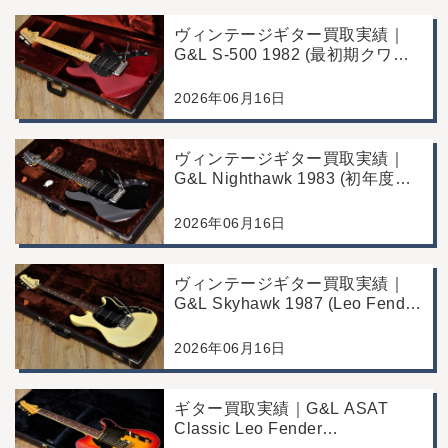
ヴィンテージギター買取実績｜
G&L S-500 1982 (最初期クワガ
タヘッド)｜東京都江戸川区/店頭
買取/コンディション良好の査定
2026年06月16日
例
ヴィンテージギター買取実績｜
G&L Nighthawk 1983 (初年度マ
ッチングヘッド)｜東京都江戸川
区/店頭買取/コンディション良好
2026年06月16日
の査定例
ヴィンテージギター買取実績｜
G&L Skyhawk 1987 (Leo Fender
Fine Tuner Vibrato)｜東京都江戸
川区/店頭買取/コンディション良
2026年06月16日
好の査定例
ギター買取実績｜G&L ASAT
Classic Leo Fender