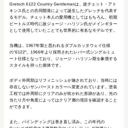
Gretsch 6122 Country Gentlemanは、故チェット・アト
キンス氏との共同開発によって誕生したグレッチを代表す
るモデル。チェット本人の愛用機としてはもちろん、初期
ビートルズ時代に故ジョージ・ハリソン氏がメインギター
として使用していたことでも世界的に有名なモデルです。
当機は、1967年製と思われるダブルカッタウェイ仕様
の”6122″。1966年より採用されたレバー式シングルミュ
ート仕様となっており、ジョージ・ハリソン期を象徴する
スタイルを持った個体です。
ボディ外周部はリフィニッシュが施されており、当時には
存在しないサンバーストカラーへ変更されています。塗装
工程では外周部にクリアのみが吹かれた形跡があり、光の
当たり方や角度によってはクリア層の境目を確認すること
ができます。
また、バインディングは巻き直し済み。この年代の