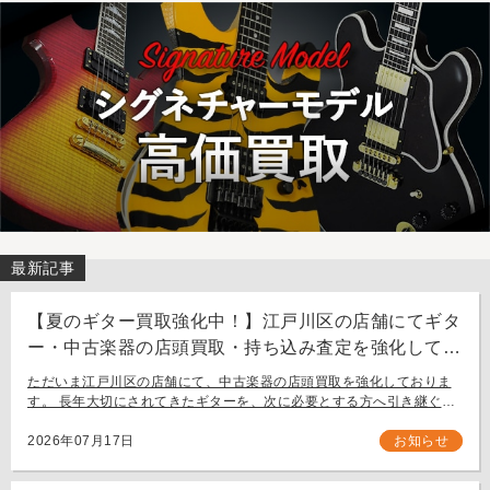
最新記事
【夏のギター買取強化中！】江戸川区の店舗にてギタ
ー・中古楽器の店頭買取・持ち込み査定を強化してお
ります。
ただいま江戸川区の店舗にて、中古楽器の店頭買取を強化しておりま
す。 長年大切にされてきたギターを、次に必要とする方へ引き継ぐお
手伝いをさせてください。 お近く（東京都内・千葉県など）からの持
ち込み査定も大歓迎です。
2026年07月17日
お知らせ