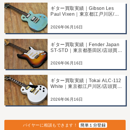
ギター買取実績｜Gibson Les
Paul Vixen｜東京都江戸川区/店
頭買取/年代なりの使用感の査定
例
2026年06月16日
ギター買取実績｜Fender Japan
ST-STD｜東京都墨田区/店頭買
取/年代なりの使用感の査定例
2026年06月16日
ギター買取実績｜Tokai ALC-112
White｜東京都江戸川区/店頭買
取/コンディション良好の査定例
2026年06月16日
バイヤーに相談もできます！
簡単１分登録