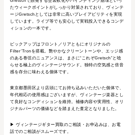
Gretschで頻発する塗装軟化やバインディング崩壊といっ
たウィークポイントがしっかり対策されており、ヴィンテ
ージGretschとしては非常に高いプレイアビリティを実現
しています。ライブ等でも安心して実戦投入できるコンデ
ィションの一本です。
ピックアップはフロント／リアともにオリジナルの
Filter’Tronを搭載。艶やかなクリーントーンや、エッジ感
のある巻弦のニュアンスは、まさに“これぞGretsch”と唸
らせる極上のヴィンテージサウンド。独特の空気感と倍音
感を存分に味わえる個体です。
東京都墨田区より店頭にてお持ち込みいただいた個体で、
年代相応の使用感はございますが、ヴィンテージ楽器とし
て良好なコンディションを維持。補修内容や実用性、オリ
ジナルパーツの価値などを踏まえた査定となりました。
▶ ヴィンテージギター買取のご相談・お申込みは、お電
話でのご相談がスムーズです。