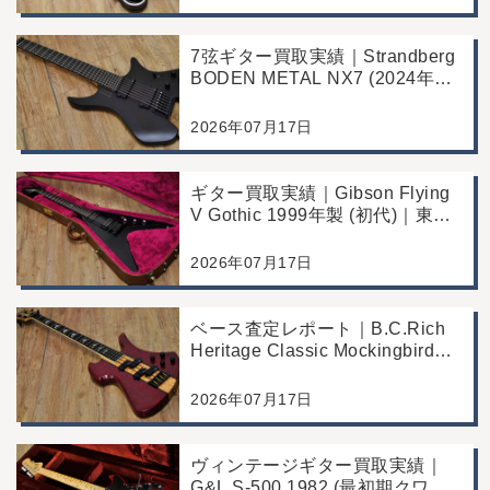
7弦ギター買取実績｜Strandberg
BODEN METAL NX7 (2024年製)
｜東京都江戸川区より店舗にご来
店
2026年07月17日
ギター買取実績｜Gibson Flying
V Gothic 1999年製 (初代)｜東京
都江戸川区より店舗へお持ち込み
2026年07月17日
ベース査定レポート｜B.C.Rich
Heritage Classic Mockingbird
Bass｜千葉県市川市よりご来店
にて買取
2026年07月17日
ヴィンテージギター買取実績｜
G&L S-500 1982 (最初期クワガ