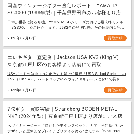
国産ヴィンテージギター査定レポート｜YAMAHA
SG3000 (1988年製)｜千葉県野田市のお客様より店舗
にて買取
日本が世界に誇る名機、YAMAHA SGシリーズにおける最高峰モデル
「SG3000」をご紹介します。1982年の登場以来、その圧倒的な完成
度と豪華なルックスで国内外問わず多くのギタリストを魅了し続ける
フラッグシップモデル […]
2026年07月17日
買取実績
エレキギター査定例｜Jackson USA KV2 (King V)｜
東京都江戸川区のお客様より店舗にて買取
USAメイドのJacksonを象徴する最上位機種「USA Select Series」の
KV2（King V）。ハードロックやヘヴィメタルシーンにおいて長きに
わたり愛され続ける、鋭角なフォルムと洗練された演奏性を兼ね備え
[…]
2026年07月17日
買取実績
7弦ギター買取実績｜Strandberg BODEN METAL
NX7 (2024年製)｜東京都江戸川区より店舗にご来店
ヘヴィミュージックに特化したモダンスペック。人間工学に基づいた
デザインと圧倒的なプレイアビリティを誇る7弦モデル「Strandberg