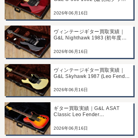
タヘッド)｜東京都江戸川区/店頭
買取/コンディション良好の査定
2026年06月16日
例
ヴィンテージギター買取実績｜
G&L Nighthawk 1983 (初年度マ
ッチングヘッド)｜東京都江戸川
区/店頭買取/コンディション良好
2026年06月16日
の査定例
ヴィンテージギター買取実績｜
G&L Skyhawk 1987 (Leo Fender
Fine Tuner Vibrato)｜東京都江戸
川区/店頭買取/コンディション良
2026年06月16日
好の査定例
ギター買取実績｜G&L ASAT
Classic Leo Fender
Commemorative Edition｜東京都
江戸川区/店頭買取/コンディショ
2026年06月16日
ン良好の査定例