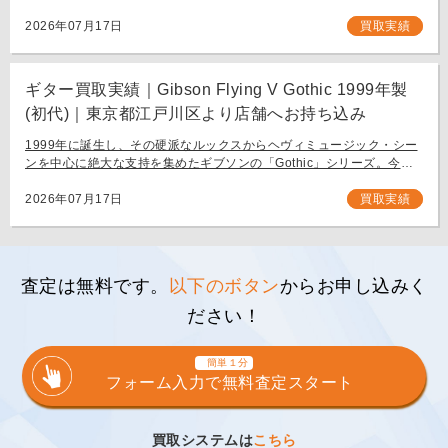
BODEN METAL NX7」。 スウェーデン発、独自の設計思想で現代のギ
タリスト […]
2026年07月17日
買取実績
ギター買取実績｜Gibson Flying V Gothic 1999年製
(初代)｜東京都江戸川区より店舗へお持ち込み
1999年に誕生し、その硬派なルックスからヘヴィミュージック・シー
ンを中心に絶大な支持を集めたギブソンの「Gothic」シリーズ。今回
は、生産初年度となる1999年製の「Gibson Flying V Gothic」をご
[…]
2026年07月17日
買取実績
査定は無料です。
以下のボタン
からお申し込みく
ださい！
簡単１分
フォーム入力で無料査定スタート
買取システムは
こちら