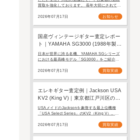
ります。
買取を強化しております。 長年大切にされてき
たギターを、次に必要とする方へ引き継ぐお手
伝いをさせてください。 お近く（東京都内・千
2026年07月17日
お知らせ
葉県など）からの持ち込み査定も大歓迎です。
国産ヴィンテージギター査定レポー
ト｜YAMAHA SG3000 (1988年製)
｜千葉県野田市のお客様より店舗に
日本が世界に誇る名機、YAMAHA SGシリーズ
て買取
における最高峰モデル「SG3000」をご紹介し
ます。1982年の登場以来、その圧倒的な完成度
と豪華なルックスで国内外問わず多くのギタリ
2026年07月17日
買取実績
ストを魅了し続けるフラッグシップモデル […]
エレキギター査定例｜Jackson USA
KV2 (King V)｜東京都江戸川区のお
客様より店舗にて買取
USAメイドのJacksonを象徴する最上位機種
「USA Select Series」のKV2（King V）。ハ
ードロックやヘヴィメタルシーンにおいて長き
にわたり愛され続ける、鋭角なフォルムと洗練
2026年07月17日
買取実績
された演奏性を兼ね備え […]