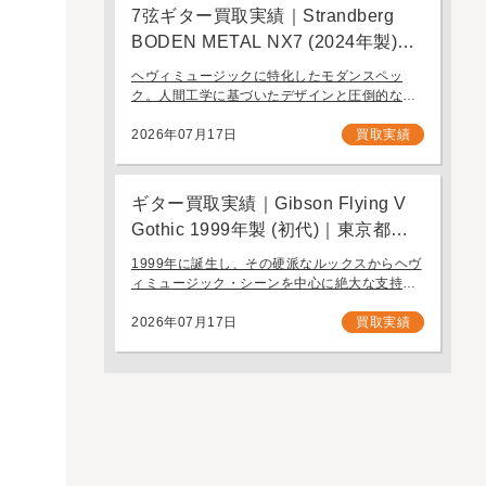
7弦ギター買取実績｜Strandberg
BODEN METAL NX7 (2024年製)｜
東京都江戸川区より店舗にご来店
ヘヴィミュージックに特化したモダンスペッ
ク。人間工学に基づいたデザインと圧倒的なプ
レイアビリティを誇る7弦モデル「Strandberg
BODEN METAL NX7」。 スウェーデン発、独
2026年07月17日
買取実績
自の設計思想で現代のギタリスト […]
ギター買取実績｜Gibson Flying V
Gothic 1999年製 (初代)｜東京都江
戸川区より店舗へお持ち込み
1999年に誕生し、その硬派なルックスからヘヴ
ィミュージック・シーンを中心に絶大な支持を
集めたギブソンの「Gothic」シリーズ。今回
は、生産初年度となる1999年製の「Gibson
2026年07月17日
買取実績
Flying V Gothic」をご […]