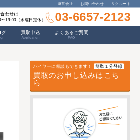
運営会社
お問い合わせ
リクルート
03-6657-2123
い合わせは
00〜19:00（水曜日定休）
ログ
買取申込
よくあるご質問
og
Application
FAQ
バイヤーに相談もできます！
簡単１分登録
買取のお申し込みはこち
｜
ら