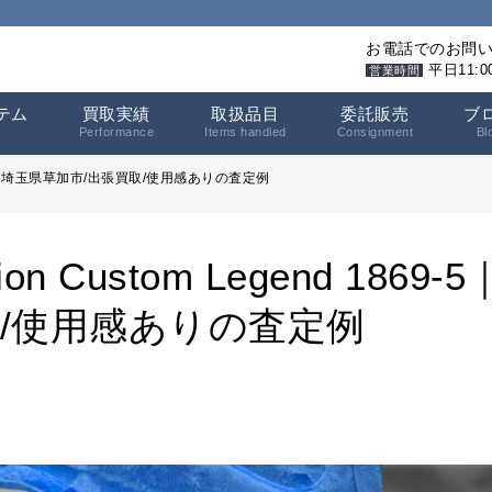
お電話でのお問
平日11:
営業時間
テム
買取実績
取扱品目
委託販売
ブ
Performance
Items handled
Consignment
Bl
869-5｜埼玉県草加市/出張買取/使用感ありの査定例
Custom Legend 1869-5
/使用感ありの査定例