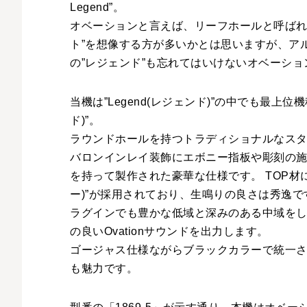
Legend”。
オベーションと言えば、リーフホールと呼ばれ
ト”を想像する方が多いかとは思いますが、ア
の”レジェンド”も忘れてはいけないオベーショ
当機は”Legend(レジェンド)”の中でも最上位機種
ド)”。
ラウンドホールを持つトラディショナルなスタ
バロンインレイ装飾にエボニー指板や彫刻の
を持って製作された豪華な仕様です。 TOP材に
ー)”が採用されており、生鳴りの良さは秀逸で
ラグインでも豊かな低域と深みのある中域を
の良いOvationサウンドを出力します。
ゴージャス仕様ながらブラックカラーで統一
も魅力です。