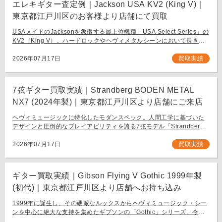
エレキギター査定例｜Jackson USA KV2 (King V)｜
東京都江戸川区のお客様より店舗にて買取
USAメイドのJacksonを象徴する最上位機種「USA Select Series」の
KV2（King V）。ハードロックやヘヴィメタルシーンにおいて長きに
わたり愛され続ける、鋭角なフォルムと洗練された演奏性を兼ね備え
[…]
2026年07月17日
買取実績
7弦ギター買取実績｜Strandberg BODEN METAL
NX7 (2024年製)｜東京都江戸川区より店舗にご来店
ヘヴィミュージックに特化したモダンスペック。人間工学に基づいた
デザインと圧倒的なプレイアビリティを誇る7弦モデル「Strandberg
BODEN METAL NX7」。 スウェーデン発、独自の設計思想で現代のギ
タリスト […]
2026年07月17日
買取実績
ギター買取実績｜Gibson Flying V Gothic 1999年製
(初代)｜東京都江戸川区より店舗へお持ち込み
1999年に誕生し、その硬派なルックスからヘヴィミュージック・シー
ンを中心に絶大な支持を集めたギブソンの「Gothic」シリーズ。今回
は、生産初年度となる1999年製の「Gibson Flying V Gothic」をご