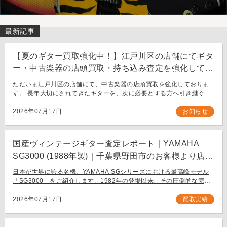
最新記事
【夏のギター買取強化中！】江戸川区の店舗にてギタ
ー・中古楽器の店頭買取・持ち込み査定を強化してお
ります。
ただいま江戸川区の店舗にて、中古楽器の店頭買取を強化しておりま
す。 長年大切にされてきたギターを、次に必要とする方へ引き継ぐお
手伝いをさせてください。 お近く（東京都内・千葉県など）からの持
ち込み査定も大歓迎です。
2026年07月17日
お知らせ
国産ヴィンテージギター査定レポート｜YAMAHA
SG3000 (1988年製)｜千葉県野田市のお客様より店舗
にて買取
日本が世界に誇る名機、YAMAHA SGシリーズにおける最高峰モデル
「SG3000」をご紹介します。1982年の登場以来、その圧倒的な完成
度と豪華なルックスで国内外問わず多くのギタリストを魅了し続ける
フラッグシップモデル […]
2026年07月17日
買取実績