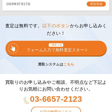
[…]
2026年07月17日
買取実績
査定は無料です。
以下のボタン
からお申し込みく
ださい！
簡単１分
フォーム入力で無料査定スタート
買取システムは
こちら
買取りのお申し込みやご相談、不明点など下記よ
りお気軽にお問い合わせください。
03-6657-2123
お店の地図はこちら