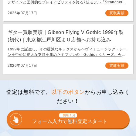
デザインと圧倒的なプレイアビリティを誇る7弦モデル「Strandberg
BODEN METAL NX7」。 スウェーデン発、独自の設計思想で現代のギ
タリスト […]
2026年07月17日
買取実績
ギター買取実績｜Gibson Flying V Gothic 1999年製
(初代)｜東京都江戸川区より店舗へお持ち込み
1999年に誕生し、その硬派なルックスからヘヴィミュージック・シー
ンを中心に絶大な支持を集めたギブソンの「Gothic」シリーズ。今回
は、生産初年度となる1999年製の「Gibson Flying V Gothic」をご
[…]
2026年07月17日
買取実績
査定は無料です。
以下のボタン
からお申し込みく
ださい！
簡単１分
フォーム入力で無料査定スタート