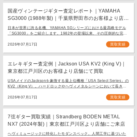
国産ヴィンテージギター査定レポート｜YAMAHA
SG3000 (1988年製)｜千葉県野田市のお客様より店舗
にて買取
日本が世界に誇る名機、YAMAHA SGシリーズにおける最高峰モデル
「SG3000」をご紹介します。1982年の登場以来、その圧倒的な完成
度と豪華なルックスで国内外問わず多くのギタリストを魅了し続ける
フラッグシップモデル […]
2026年07月17日
買取実績
エレキギター査定例｜Jackson USA KV2 (King V)｜
東京都江戸川区のお客様より店舗にて買取
USAメイドのJacksonを象徴する最上位機種「USA Select Series」の
KV2（King V）。ハードロックやヘヴィメタルシーンにおいて長きに
わたり愛され続ける、鋭角なフォルムと洗練された演奏性を兼ね備え
[…]
2026年07月17日
買取実績
7弦ギター買取実績｜Strandberg BODEN METAL
NX7 (2024年製)｜東京都江戸川区より店舗にご来店
ヘヴィミュージックに特化したモダンスペック。人間工学に基づいた