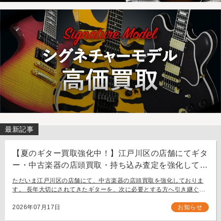
最新記事
【夏のギター買取強化中！】江戸川区の店舗にてギタ
ー・中古楽器の店頭買取・持ち込み査定を強化してお
ります。
ただいま江戸川区の店舗にて、中古楽器の店頭買取を強化しておりま
す。 長年大切にされてきたギターを、次に必要とする方へ引き継ぐお
手伝いをさせてください。 お近く（東京都内・千葉県など）からの持
ち込み査定も大歓迎です。
2026年07月17日
お知らせ