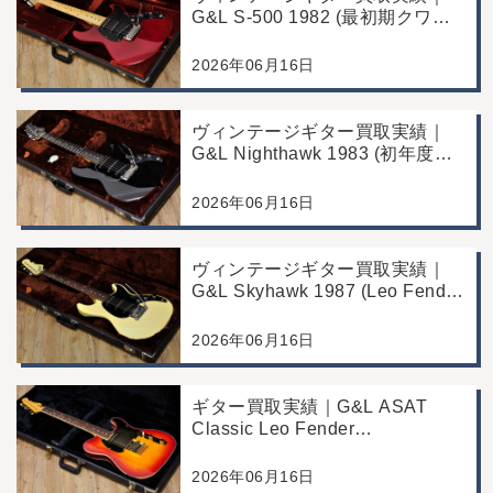
G&L S-500 1982 (最初期クワガ
タヘッド)｜東京都江戸川区/店頭
買取/コンディション良好の査定
2026年06月16日
例
ヴィンテージギター買取実績｜
G&L Nighthawk 1983 (初年度マ
ッチングヘッド)｜東京都江戸川
区/店頭買取/コンディション良好
2026年06月16日
の査定例
ヴィンテージギター買取実績｜
G&L Skyhawk 1987 (Leo Fender
Fine Tuner Vibrato)｜東京都江戸
川区/店頭買取/コンディション良
2026年06月16日
好の査定例
ギター買取実績｜G&L ASAT
Classic Leo Fender
Commemorative Edition｜東京都
江戸川区/店頭買取/コンディショ
2026年06月16日