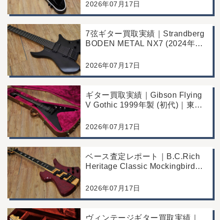
2026年07月17日
7弦ギター買取実績｜Strandberg
BODEN METAL NX7 (2024年製)
｜東京都江戸川区より店舗にご来
店
2026年07月17日
ギター買取実績｜Gibson Flying
V Gothic 1999年製 (初代)｜東京
都江戸川区より店舗へお持ち込み
2026年07月17日
ベース査定レポート｜B.C.Rich
Heritage Classic Mockingbird
Bass｜千葉県市川市よりご来店
にて買取
2026年07月17日
ヴィンテージギター買取実績｜