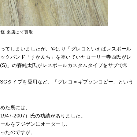
仕様 来店にて買取
なってしまいましたが、やはり「グレコといえばレスポール
ロックバンド「すかんち」を率いていたローリー寺西氏がレ
KER(S)」の森純太氏がレスポールカスタムタイプをサブで常
奈子氏がSGタイプを愛用など、「グレコ＝ギブソンコピー」という
収めた裏には、
47-2007）氏の功績がありました。
ポールをフジゲンにオーダーし、
なったのですが、