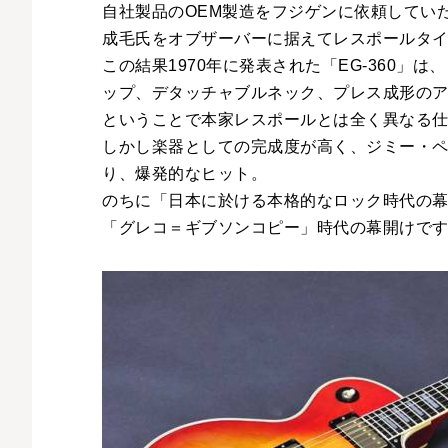
自社製品のOEM製造をフジゲンに依頼してい
成毛氏をオブザーバーに据えてレスポールタ
この結果1970年に発表された「EG-360
ップ、デタッチャブルネック、プレス成形の
ということで本家レスポールとは全く異なる
しかし楽器としての完成度が高く、ジミー・
り、爆発的なヒット。
のちに「日本に於ける本格的なロック時代の
「グレコ＝ギブソンコピー」時代の幕開けで