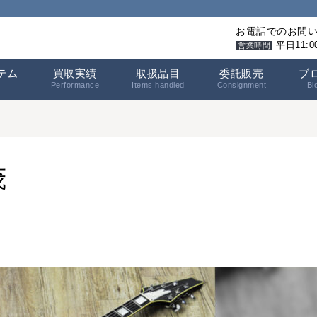
お電話でのお問
平日11:
営業時間
テム
買取実績
取扱品目
委託販売
ブ
Performance
Items handled
Consignment
Bl
茂