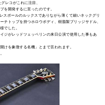
たグレコがこれに注目、
イプを開発するに至ったのです。
」は、レスポールのルックスでありながら薄くて細いネックグリ
アーチトップを持つホロウボディ、樹脂製ブリッジサドル、
仕様でした。
ペイジがレッドツェッペリンの来日公演で使用した事もあ
幕開けを象徴する名機」とまで言われます。
す。