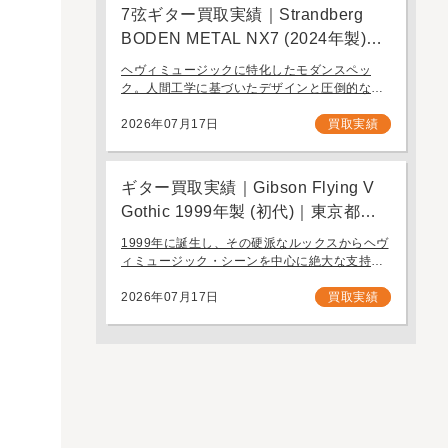
7弦ギター買取実績｜Strandberg
BODEN METAL NX7 (2024年製)｜
東京都江戸川区より店舗にご来店
ヘヴィミュージックに特化したモダンスペッ
ク。人間工学に基づいたデザインと圧倒的なプ
レイアビリティを誇る7弦モデル「Strandberg
BODEN METAL NX7」。 スウェーデン発、独
2026年07月17日
買取実績
自の設計思想で現代のギタリスト […]
ギター買取実績｜Gibson Flying V
Gothic 1999年製 (初代)｜東京都江
戸川区より店舗へお持ち込み
1999年に誕生し、その硬派なルックスからヘヴ
ィミュージック・シーンを中心に絶大な支持を
集めたギブソンの「Gothic」シリーズ。今回
は、生産初年度となる1999年製の「Gibson
2026年07月17日
買取実績
Flying V Gothic」をご […]