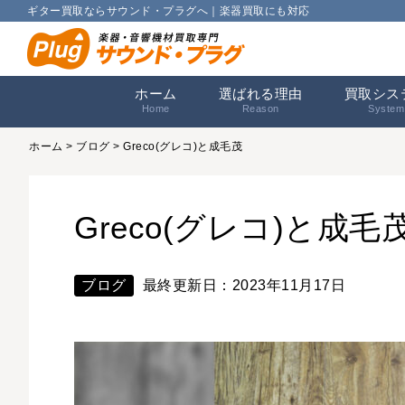
ギター買取ならサウンド・プラグへ｜楽器買取にも対応
ホーム
選ばれる理由
買取シス
Home
Reason
System
ホーム
>
ブログ
> Greco(グレコ)と成毛茂
Greco(グレコ)と成毛
ブログ
最終更新日：2023年11月17日