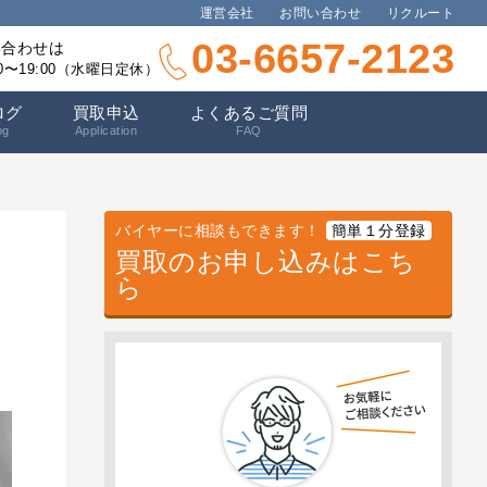
運営会社
お問い合わせ
リクルート
03-6657-2123
い合わせは
00〜19:00（水曜日定休）
ログ
買取申込
よくあるご質問
og
Application
FAQ
バイヤーに相談もできます！
簡単１分登録
買取のお申し込みはこち
ら