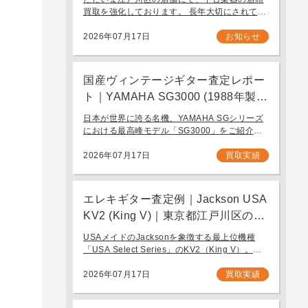
ります。
買取を強化しております。 長年大切にされてき
たギターを、次に必要とする方へ引き継ぐお手
伝いをさせてください。 お近く（東京都内・千
2026年07月17日
お知らせ
葉県など）からの持ち込み査定も大歓迎です。
国産ヴィンテージギター査定レポー
ト｜YAMAHA SG3000 (1988年製)
｜千葉県野田市のお客様より店舗に
日本が世界に誇る名機、YAMAHA SGシリーズ
て買取
における最高峰モデル「SG3000」をご紹介し
ます。1982年の登場以来、その圧倒的な完成度
と豪華なルックスで国内外問わず多くのギタリ
2026年07月17日
買取実績
ストを魅了し続けるフラッグシップモデル […]
エレキギター査定例｜Jackson USA
KV2 (King V)｜東京都江戸川区のお
客様より店舗にて買取
USAメイドのJacksonを象徴する最上位機種
「USA Select Series」のKV2（King V）。ハ
ードロックやヘヴィメタルシーンにおいて長き
にわたり愛され続ける、鋭角なフォルムと洗練
2026年07月17日
買取実績
された演奏性を兼ね備え […]